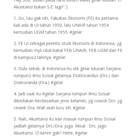
Akuntansi bukan S.E. lagi? :’)
1. Go, tau gak nih, Fakultas Ekonomi (FE) itu pertama
kali ada di UI tahun 1950, lalu UNAIR tahun 1954
kemudian UGM tahun 1955. #gelar
2. FE UI sebagai perintis studi Ekonomi di Indonesia, yg
kemudian mjd cikal bakal FEB UNAIR, FEB UGM dan FE
di kampus2 lainnya. #gelar
3. Dulu sekali, di Indonesia itu utk gelar lulusan Sarjana
rumpun2 ilmu Sosial gelarnya Doktorandus (Drs.) dan
Doktoranda (Dra.) #gelar
4. Jadi saat itu #gelar Sarjana rumpun Ilmu Sosial
dibedakan berdasarkan jenis kelamin, yg cowok Drs. yg
cewek Dra. Wah wah lucu sih. #gelar
5. Nah, Akuntansi itu kan masuk rumpun Ilmu Sosial
jadilah gelarnya Drs./Dra. juga. Misal : Drs. Jago
Akuntansi. 🙂 keren gak? Hehe. #gelar