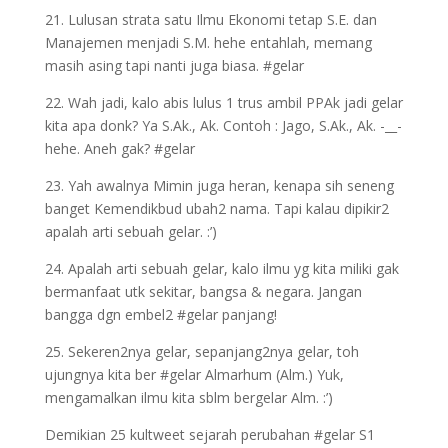
21. Lulusan strata satu Ilmu Ekonomi tetap S.E. dan
Manajemen menjadi S.M. hehe entahlah, memang
masih asing tapi nanti juga biasa. #gelar
22. Wah jadi, kalo abis lulus 1 trus ambil PPAk jadi gelar
kita apa donk? Ya S.Ak., Ak. Contoh : Jago, S.Ak., Ak. -__-
hehe. Aneh gak? #gelar
23. Yah awalnya Mimin juga heran, kenapa sih seneng
banget Kemendikbud ubah2 nama. Tapi kalau dipikir2
apalah arti sebuah gelar. :’)
24. Apalah arti sebuah gelar, kalo ilmu yg kita miliki gak
bermanfaat utk sekitar, bangsa & negara. Jangan
bangga dgn embel2 #gelar panjang!
25. Sekeren2nya gelar, sepanjang2nya gelar, toh
ujungnya kita ber #gelar Almarhum (Alm.) Yuk,
mengamalkan ilmu kita sblm bergelar Alm. :’)
Demikian 25 kultweet sejarah perubahan #gelar S1