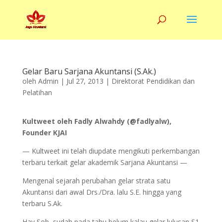
Gelar Baru Sarjana Akuntansi (S.Ak.)
oleh
Admin
|
Jul 27, 2013
|
Direktorat Pendidikan dan
Pelatihan
Kultweet oleh Fadly Alwahdy (@fadlyalw),
Founder KJAI
— Kultweet ini telah diupdate mengikuti perkembangan
terbaru terkait gelar akademik Sarjana Akuntansi —
Mengenal sejarah perubahan gelar strata satu
Akuntansi dari awal Drs./Dra. lalu S.E. hingga yang
terbaru S.Ak.
Hay Sob, sudah pada tahu belum kalau gelar lulusan S1