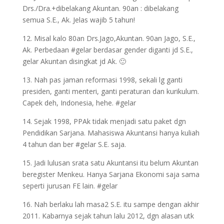
Drs./Dra.+dibelakang Akuntan. 90an : dibelakang
semua S.E., Ak. Jelas wajib 5 tahun!
12. Misal kalo 80an Drs.Jago,Akuntan. 90an Jago, S.E.,
Ak. Perbedaan #gelar berdasar gender diganti jd S.E.,
gelar Akuntan disingkat jd Ak. 🙂
13. Nah pas jaman reformasi 1998, sekali lg ganti
presiden, ganti menteri, ganti peraturan dan kurikulum.
Capek deh, Indonesia, hehe. #gelar
14. Sejak 1998, PPAk tidak menjadi satu paket dgn
Pendidikan Sarjana. Mahasiswa Akuntansi hanya kuliah
4 tahun dan ber #gelar S.E. saja.
15. Jadi lulusan srata satu Akuntansi itu belum Akuntan
beregister Menkeu. Hanya Sarjana Ekonomi saja sama
seperti jurusan FE lain. #gelar
16. Nah berlaku lah masa2 S.E. itu sampe dengan akhir
2011. Kabarnya sejak tahun lalu 2012, dgn alasan utk