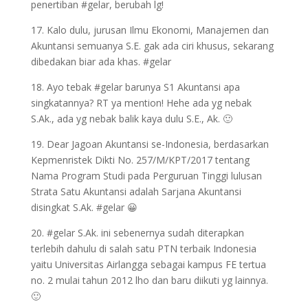
penertiban #gelar, berubah lg!
17. Kalo dulu, jurusan Ilmu Ekonomi, Manajemen dan
Akuntansi semuanya S.E. gak ada ciri khusus, sekarang
dibedakan biar ada khas. #gelar
18. Ayo tebak #gelar barunya S1 Akuntansi apa
singkatannya? RT ya mention! Hehe ada yg nebak
S.Ak., ada yg nebak balik kaya dulu S.E., Ak. 🙂
19. Dear Jagoan Akuntansi se-Indonesia, berdasarkan
Kepmenristek Dikti No. 257/M/KPT/2017 tentang
Nama Program Studi pada Perguruan Tinggi lulusan
Strata Satu Akuntansi adalah Sarjana Akuntansi
disingkat S.Ak. #gelar 😀
20. #gelar S.Ak. ini sebenernya sudah diterapkan
terlebih dahulu di salah satu PTN terbaik Indonesia
yaitu Universitas Airlangga sebagai kampus FE tertua
no. 2 mulai tahun 2012 lho dan baru diikuti yg lainnya.
🙂