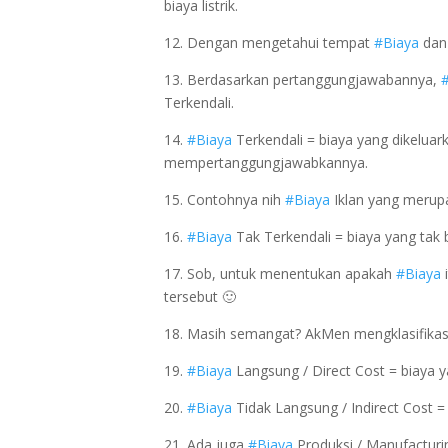
biaya listrik.
12. Dengan mengetahui tempat
#Biaya
dan 
13. Berdasarkan pertanggungjawabannya,
Terkendali.
14.
#Biaya
Terkendali = biaya yang dikelua
mempertanggungjawabkannya.
15. Contohnya nih
#Biaya
Iklan yang merup
16.
#Biaya
Tak Terkendali = biaya yang tak
17. Sob, untuk menentukan apakah
#Biaya
i
tersebut 🙂
18. Masih semangat? AkMen mengklasifika
19.
#Biaya
Langsung / Direct Cost = biaya y
20.
#Biaya
Tidak Langsung / Indirect Cost = 
21. Ada juga
#Biaya
Produksi / Manufacturin