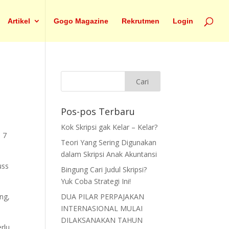
Artikel
Gogo Magazine
Rekrutmen
Login
Pos-pos Terbaru
Kok Skripsi gak Kelar – Kelar?
 7
Teori Yang Sering Digunakan
dalam Skripsi Anak Akuntansi
uss
Bingung Cari Judul Skripsi?
Yuk Coba Strategi Ini!
ng,
DUA PILAR PERPAJAKAN
INTERNASIONAL MULAI
DILAKSANAKAN TAHUN
rlu