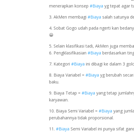
menerapkan konsep
#Biaya
yg tepat agar t
3. AkMen membagi
#Biaya
salah satunya d
4. Sobat Gogo udah pada ngerti kan bedan
😀
5. Selain klasifikasi tadi, AkMen juga memb
6. Pengklasifikasian
#Biaya
berdasarkan ting
7. Kategori
#Biaya
ini dibagi ke dalam 3 gol
8. Biaya Variabel =
#Biaya
yg berubah secara
baku.
9. Biaya Tetap =
#Biaya
yang tetap jumlahny
karyawan.
10. Biaya Semi Variabel =
#Biaya
yang jumla
perubahannya tidak proporsional.
11.
#Biaya
Semi Variabel ini punya sifat ga