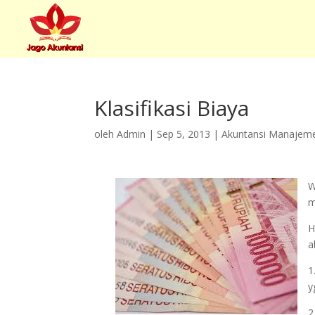
Klasifikasi Biaya
oleh
Admin
|
Sep 5, 2013
|
Akuntansi Manajem
W
m
H
a
1
y
2