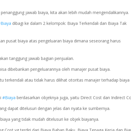
penanggung jawab biaya, kita akan lebih mudah mengendalikannya.
#Biaya
dibagi ke dalam 2 kelompok: Biaya Terkendali dan Biaya Tak
rkan pusat biaya atas pengeluaran biaya dimana seseorang harus
akan tanggung jawab bagian penjualan.
 bisa dibebankan pengeluarannya oleh manajer pusat biaya.
tu terkendali atau tidak harus dilihat otoritas manajer terhadap biaya
si
#Biaya
berdasarkan objeknya juga, yaitu Direct Cost dan Indirect Co
ang dapat ditelusuri dengan jelas dan nyata ke sumbernya.
biaya yang tidak mudah ditelusuri ke objek biayanya.
g Cost yg terdiri dari Biaya Bahan Baku, Biaya Tenaga Kerja dan Bia