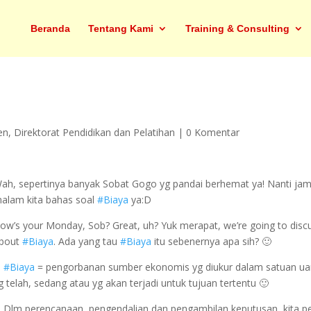
Beranda
Tentang Kami
Training & Consulting
en
,
Direktorat Pendidikan dan Pelatihan
|
0 Komentar
ah, sepertinya banyak Sobat Gogo yg pandai berhemat ya! Nanti jam
alam kita bahas soal
#Biaya
ya:D
ow’s your Monday, Sob? Great, uh? Yuk merapat, we’re going to disc
bout
#Biaya
. Ada yang tau
#Biaya
itu sebenernya apa sih? 🙂
.
#Biaya
= pengorbanan sumber ekonomis yg diukur dalam satuan ua
g telah, sedang atau yg akan terjadi untuk tujuan tertentu 🙂
. Dlm perencanaan, pengendalian dan pengambilan keputusan, kita pe