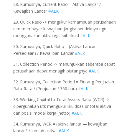
28. Rumusnya, Current Ratio = Aktiva Lancar /
Kewajiban Lancar
#ALK
29. Quick Ratio -> mengukur kemampuan perusahaan
dlm membayar kewajiban jangka pendeknya dgn
menggunakan aktiva yg lebih likuid
#ALK
30. Rumusnya, Quick Ratio = (Aktiva Lancar —
Persediaan) / Kewajiban Lancar
#ALK
31. Collection Period -> menunjukkan seberapa cepat
perusahaan dapat menagih piutangnya
#ALK
32. Rumusnya, Collection Period = Piutang Penjualan
Rata-Rata / (Penjualan / 360 hari)
#ALK
33. Working Capital to Total Assets Ratio (WCR) ->
dipergunakan utk mengukur likuiditas dr total aktiva
dan posisi modal kerja (netto)
#ALK
34. Rumusnya, WCR = (aktiva lancar — kewajiban
lancar ) / jumlah aktiva.
#ALK