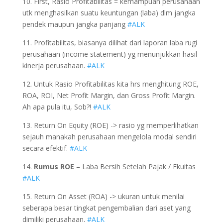
10. First, Rasio Profitabilitas = kemampuan perusahaan
utk menghasilkan suatu keuntungan (laba) dlm jangka
pendek maupun jangka panjang
#ALK
11. Profitabilitas, biasanya dilihat dari laporan laba rugi
perusahaan (income statement) yg menunjukkan hasil
kinerja perusahaan.
#ALK
12. Untuk Rasio Profitabilitas kita hrs menghitung ROE,
ROA, ROI, Net Profit Margin, dan Gross Profit Margin.
Ah apa pula itu, Sob?!
#ALK
13. Return On Equity (ROE) -> rasio yg memperlihatkan
sejauh manakah perusahaan mengelola modal sendiri
secara efektif.
#ALK
14.
Rumus ROE
= Laba Bersih Setelah Pajak / Ekuitas
#ALK
15. Return On Asset (ROA) -> ukuran untuk menilai
seberapa besar tingkat pengembalian dari aset yang
dimiliki perusahaan.
#ALK