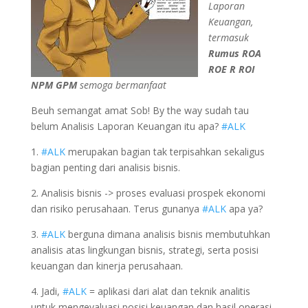
Laporan
Keuangan,
termasuk
Rumus ROA
ROE R ROI
NPM GPM
semoga bermanfaat
Beuh semangat amat Sob! By the way sudah tau
belum Analisis Laporan Keuangan itu apa?
#ALK
1.
#ALK
merupakan bagian tak terpisahkan sekaligus
bagian penting dari analisis bisnis.
2. Analisis bisnis -> proses evaluasi prospek ekonomi
dan risiko perusahaan. Terus gunanya
#ALK
apa ya?
3.
#ALK
berguna dimana analisis bisnis membutuhkan
analisis atas lingkungan bisnis, strategi, serta posisi
keuangan dan kinerja perusahaan.
4. Jadi,
#ALK
= aplikasi dari alat dan teknik analitis
untuk mengevaluasi posisi keuangan dan hasil operasi