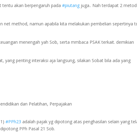
ut tentu akan berpengaruh pada
#piutang
juga.. Nah terdapat 2 meto
an net method, namun apabila kita melakukan pembelian sepertinya t
nsi keuangan menengah yah Sob, serta mmbaca PSAK terkait. demikian
, yang penting interaksi aja langsung, silakan Sobat bila ada yang
Pendidikan dan Pelatihan
,
Perpajakan
1)
#PPh23
adalah pajak yg dipotong atas penghasilan selain yang te
dipotong PPh Pasal 21 Sob.