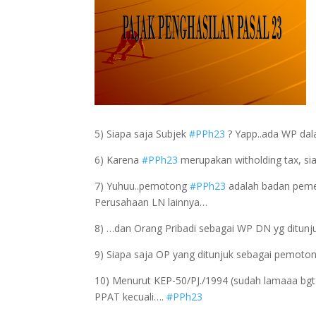
5) Siapa saja Subjek
#PPh23
? Yapp..ada WP da
6) Karena
#PPh23
merupakan witholding tax, s
7) Yuhuu..pemotong
#PPh23
adalah badan pemer
Perusahaan LN lainnya…
8) …dan Orang Pribadi sebagai WP DN yg ditunj
9) Siapa saja OP yang ditunjuk sebagai pemoto
10) Menurut KEP-50/PJ./1994 (sudah lamaaa bgt y
PPAT kecuali….
#PPh23