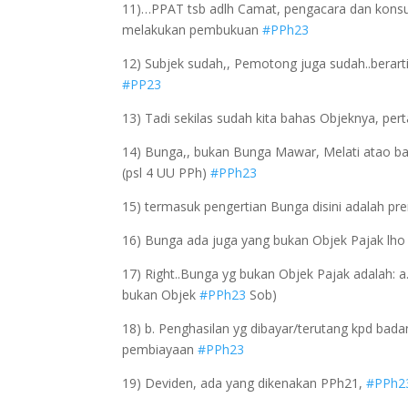
11)…PPAT tsb adlh Camat, pengacara dan konsul
melakukan pembukuan
#PPh23
12) Subjek sudah,, Pemotong juga sudah..berart
#PP23
13) Tadi sekilas sudah kita bahas Objeknya, p
14) Bunga,, bukan Bunga Mawar, Melati atao bah
(psl 4 UU PPh)
#PPh23
15) termasuk pengertian Bunga disini adalah p
16) Bunga ada juga yang bukan Objek Pajak lh
17) Right..Bunga yg bukan Objek Pajak adalah: a
bukan Objek
#PPh23
Sob)
18) b. Penghasilan yg dibayar/terutang kpd bad
pembiayaan
#PPh23
19) Deviden, ada yang dikenakan PPh21,
#PPh2