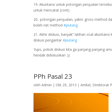
19. Akuntansi untuk potongan penjualan terseb
untuk mencatat (cont)
20.. potongan penjualan, yakni: gross method d
boleh net method
#piutang
21. Akhir diskusi, banyak” latihan soal akunta
diskusi pengantar
#piutang
Yups, pokok diskusi kita ga panjang panjang amat
hendak didiskusikan :))
PPh Pasal 23
oleh
Admin
|
Okt 29, 2013
|
Artikel
,
Direktorat 