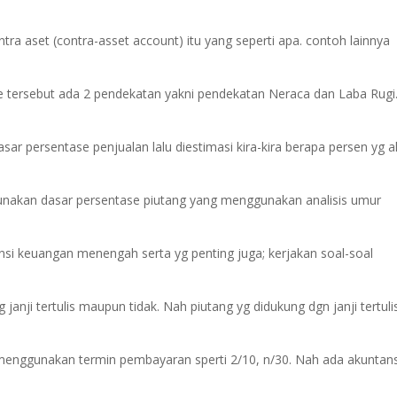
tra aset (contra-asset account) itu yang seperti apa. contoh lainnya
 tersebut ada 2 pendekatan yakni pendekatan Neraca dan Laba Rugi
r persentase penjualan lalu diestimasi kira-kira berapa persen yg 
nakan dasar persentase piutang yang menggunakan analisis umur
ansi keuangan menengah serta yg penting juga; kerjakan soal-soal
janji tertulis maupun tidak. Nah piutang yg didukung dgn janji tertuli
yg menggunakan termin pembayaran sperti 2/10, n/30. Nah ada akuntans