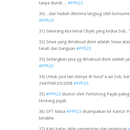
tanpa diundi…..
#PPh23
30)….dan hadiah diterima langsug oleh konsumen 
#PPh23
31) Sekarang kita kenal Objek yang kedua Sob..
32) Sewa yang dimaksud disini adalah Sewa atas
tanah dan banguan
#PPh23
33) Sedangkan Jasa yg dimaksud disini adalah jas
#PPh23
34) Untuk jasa lain..listnya dr huruf a-aa Sob, ba
244/PMK.03/2008
#PPh23
35)
#PPh23
disetor oleh Pemotong Pajak paling 
terutang pajak.
36) SPT Masa
#PPh23
disampaikan ke Kantor Pe
berakhir.
37) Kalo batas akhir penyetoran dan pelaporan