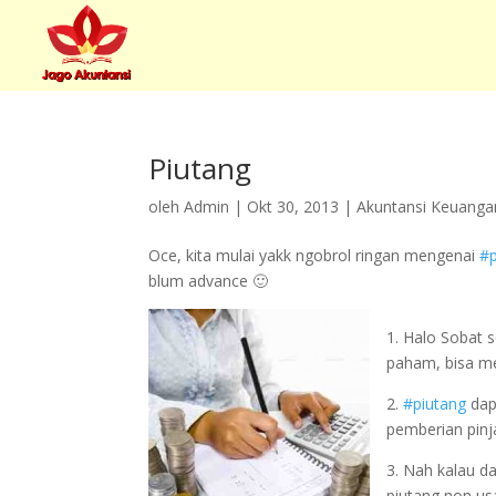
Piutang
oleh
Admin
|
Okt 30, 2013
|
Akuntansi Keuanga
Oce, kita mulai yakk ngobrol ringan mengenai
#p
blum advance 🙂
1. Halo Sobat 
paham, bisa me
2.
#piutang
dap
pemberian pinj
3. Nah kalau dar
piutang non usa