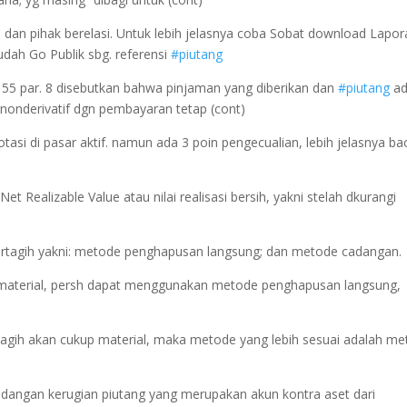
a dan pihak berelasi. Untuk lebih jelasnya coba Sobat download Lapo
dah Go Publik sbg. referensi
#piutang
55 par. 8 disebutkan bahwa pinjaman yang diberikan dan
#piutang
ad
nonderivatif dgn pembayaran tetap (cont)
asi di pasar aktif. namun ada 3 poin pengecualian, lebih jelasnya ba
t Realizable Value atau nilai realisasi bersih, yakni stelah dkurangi
ertagih yakni: metode penghapusan langsung; dan metode cadangan.
ak material, persh dapat menggunakan metode penghapusan langsung,
tagih akan cukup material, maka metode yang lebih sesuai adalah m
angan kerugian piutang yang merupakan akun kontra aset dari