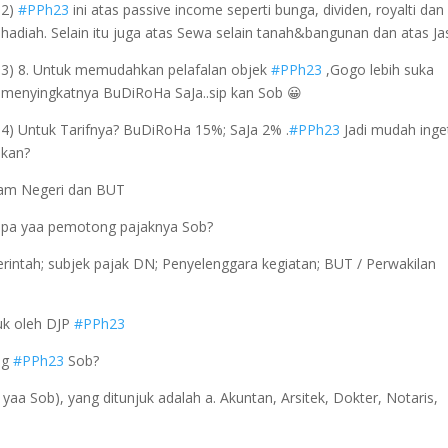
2)
#PPh23
ini atas passive income seperti bunga, dividen, royalti dan
hadiah. Selain itu juga atas Sewa selain tanah&bangunan dan atas Ja
3) 8. Untuk memudahkan pelafalan objek
#PPh23
,Gogo lebih suka
menyingkatnya BuDiRoHa SaJa..sip kan Sob 😀
4) Untuk Tarifnya? BuDiRoHa 15%; SaJa 2% .
#PPh23
Jadi mudah inge
kan?
lam Negeri dan BUT
iapa yaa pemotong pajaknya Sob?
intah; subjek pajak DN; Penyelenggara kegiatan; BUT / Perwakilan
uk oleh DJP
#PPh23
ng
#PPh23
Sob?
aa Sob), yang ditunjuk adalah a. Akuntan, Arsitek, Dokter, Notaris,