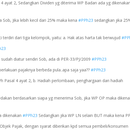
h 4 ayat 2, Sedangkan Dividen yg diterima WP Badan ada yg dikenaka
a Sob, Jika lebih kecil dari 25% maka kena
#PPh23
sedangkan jika 25
 terdiri dari tiga kelompok, yaitu: a. Hak atas harta tak berwujud
#PP
h23
i sudah diatur sendiri Sob, ada di PER-33/PJ/2009
#PPh23
 perlakuan pajaknya berbeda pula..apa saja yaa??
#PPh23
 PPh Pasal 4 ayat 2, b. Hadiah perlombaan, penghargaan dan hadiah
bedakan berdasarkan siapa yg menerima Sob, jika WP OP maka diken
a dikenakan
#PPh23
Sedangkan jika WP LN selain BUT maka kena P
n Objek Pajak, dengan syarat diberikan kpd semua pembeli/konsumen