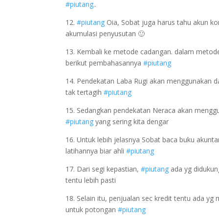
#piutang
..
12.
#piutang
Oia, Sobat juga harus tahu akun kon
akumulasi penyusutan 🙂
13. Kembali ke metode cadangan. dalam metode
berikut pembahasannya
#piutang
14. Pendekatan Laba Rugi akan menggunakan dasa
tak tertagih
#piutang
15. Sedangkan pendekatan Neraca akan menggu
#piutang
yang sering kita dengar
16. Untuk lebih jelasnya Sobat baca buku akunt
latihannya biar ahli
#piutang
17. Dari segi kepastian,
#piutang
ada yg didukung 
tentu lebih pasti
18. Selain itu, penjualan sec kredit tentu ada 
untuk potongan
#piutang