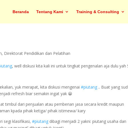
Beranda
Tentang Kami
Training & Consulting
n
,
Direktorat Pendidikan dan Pelatihan
iutang
, well diskusi kita kali ini untuk tingkat pengenalan aja dulu yah
sekalian, yuk merapat, kita diskusi mengenai
#piutang
.. Buat yang su
njadi refresh biar semakin ingat yak 😀
at timbul dari penjualan atau pemberian jasa secara kredit maupun
aman kpada pihak ketiga/ pihak istimewa/ kary
i segi klasifikasi,
#piutang
dibagi menjadi 2 yakni: piutang usaha dan
ha; yg masing” dibagi untuk (cont)