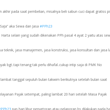
akhir pada saat pembelian, misalnya beli sabun cuci dapat gratiss pi
 “SaJa” aka Sewa dan Jasa
#PPh23
 Harta selain yang sudah dikenakan PPh pasal 4 ayat 2 yaitu atas se
a teknik, jasa manajemen, jasa konstruksi, jasa konsultan dan jasa l
nyak bgt..tapi tenang tak perlu dihafal..cukup intip saja di PMK No
lambat tanggal sepuluh bulan takwim berikutnya setelah bulan saat
layanan Pajak setempat, paling lambat 20 hari setelah Masa Pajak
#PPh23
pas hari libur penyetoran atau pelaporan bs dilakukan pada ha