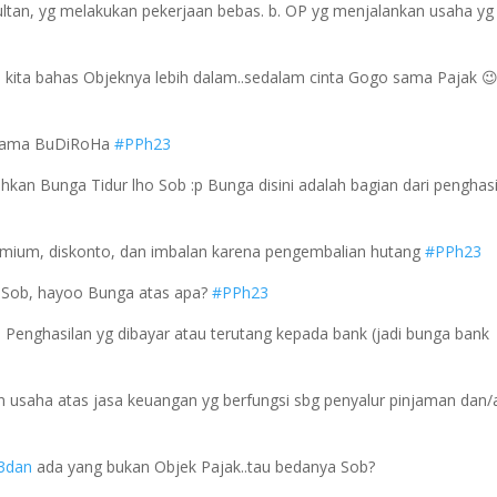
tan, yg melakukan pekerjaan bebas. b. OP yg menjalankan usaha yg
i kita bahas Objeknya lebih dalam..sedalam cinta Gogo sama Pajak 
ertama BuDiRoHa
#PPh23
kan Bunga Tidur lho Sob :p Bunga disini adalah bagian dari penghas
remium, diskonto, dan imbalan karena pengembalian hutang
#PPh23
o Sob, hayoo Bunga atas apa?
#PPh23
. Penghasilan yg dibayar atau terutang kepada bank (jadi bunga bank
an usaha atas jasa keuangan yg berfungsi sbg penyalur pinjaman dan/
3dan
ada yang bukan Objek Pajak..tau bedanya Sob?