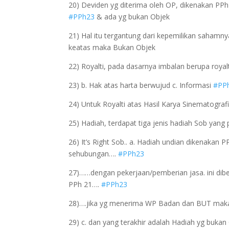
20) Deviden yg diterima oleh OP, dikenakan PP
#PPh23
& ada yg bukan Objek
21) Hal itu tergantung dari kepemilikan sahamny
keatas maka Bukan Objek
22) Royalti, pada dasarnya imbalan berupa royalti
23) b. Hak atas harta berwujud c. Informasi
#PP
24) Untuk Royalti atas Hasil Karya Sinematograf
25) Hadiah, terdapat tiga jenis hadiah Sob yang
26) It’s Right Sob.. a. Hadiah undian dikenakan
sehubungan….
#PPh23
27)……dengan pekerjaan/pemberian jasa. ini di
PPh 21….
#PPh23
28)….jika yg menerima WP Badan dan BUT mak
29) c. dan yang terakhir adalah Hadiah yg buka