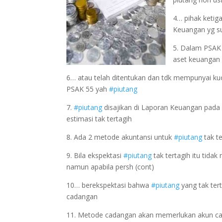
4… pihak ketig
Keuangan yg su
5. Dalam PSAK 
aset keuangan 
6… atau telah ditentukan dan tdk mempunyai kuot
PSAK 55 yah
#piutang
7.
#piutang
disajikan di Laporan Keuangan pada Ne
estimasi tak tertagih
8. Ada 2 metode akuntansi untuk
#piutang
tak t
9. Bila ekspektasi
#piutang
tak tertagih itu tid
namun apabila persh (cont)
10… berekspektasi bahwa
#piutang
yang tak ter
cadangan
11. Metode cadangan akan memerlukan akun cad