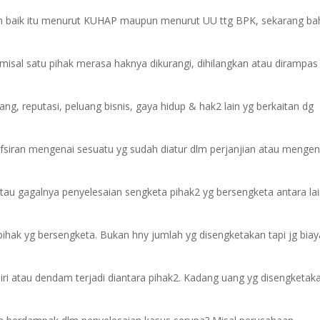
lan baik itu menurut KUHAP maupun menurut UU ttg BPK, sekarang ba
 misal satu pihak merasa haknya dikurangi, dihilangkan atau dirampas
ang, reputasi, peluang bisnis, gaya hidup & hak2 lain yg berkaitan dg
afsiran mengenai sesuatu yg sudah diatur dlm perjanjian atau mengen
atau gagalnya penyelesaian sengketa pihak2 yg bersengketa antara la
ihak yg bersengketa. Bukan hny jumlah yg disengketakan tapi jg biay
sa iri atau dendam terjadi diantara pihak2. Kadang uang yg disengketak