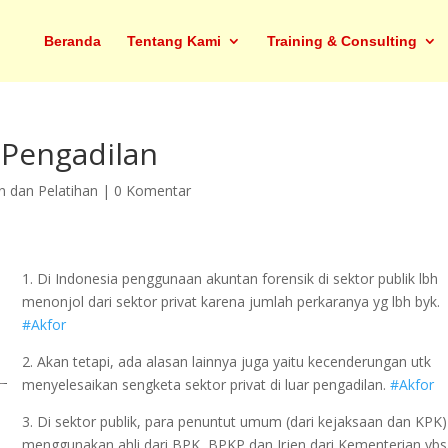
Beranda
Tentang Kami
Training & Consulting
 Pengadilan
n dan Pelatihan
|
0 Komentar
1. Di Indonesia penggunaan akuntan forensik di sektor publik lbh
menonjol dari sektor privat karena jumlah perkaranya yg lbh byk.
#Akfor
2. Akan tetapi, ada alasan lainnya juga yaitu kecenderungan utk
menyelesaikan sengketa sektor privat di luar pengadilan.
#Akfor
3. Di sektor publik, para penuntut umum (dari kejaksaan dan KPK)
menggunakan ahli dari BPK, BPKP dan Irjen dari Kementerian ybs