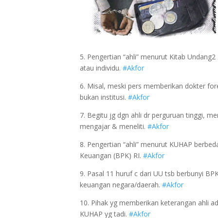
5. Pengertian “ahli” menurut Kitab Undang
atau individu.
#Akfor
6. Misal, meski pers memberikan dokter fore
bukan institusi.
#Akfor
7. Begitu jg dgn ahli dr perguruan tinggi,
mengajar & meneliti.
#Akfor
8. Pengertian “ahli” menurut KUHAP berbed
Keuangan (BPK) RI.
#Akfor
9. Pasal 11 huruf c dari UU tsb berbunyi B
keuangan negara/daerah.
#Akfor
10. Pihak yg memberikan keterangan ahli ad
KUHAP yg tadi.
#Akfor