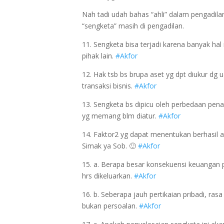
Nah tadi udah bahas “ahli” dalam pengadi
“sengketa” masih di pengadilan.
11. Sengketa bisa terjadi karena banyak hal
pihak lain.
#Akfor
12. Hak tsb bs brupa aset yg dpt diukur dg u
transaksi bisnis.
#Akfor
13. Sengketa bs dipicu oleh perbedaan pen
yg memang blm diatur.
#Akfor
14. Faktor2 yg dapat menentukan berhasil 
Simak ya Sob. 🙂
#Akfor
15. a. Berapa besar konsekuensi keuangan p
hrs dikeluarkan.
#Akfor
16. b. Seberapa jauh pertikaian pribadi, ra
bukan persoalan.
#Akfor