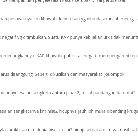
kan berdampak dlm penyelesaian kasus serupa? Misal perusahaan
akaan pesawatnya krn khawatir keputusan yg ditunda akan lbh merugik
s negatif yg ditimbulkan. Suatu KAP punya kebijakan utk tidak menunt
 memenangkannya. KAP khawatir publisitas negatif mempengaruhi rep
arus ditanggung. Seperti dikucilkan dari masyarakat (kelompok
an penyelesaian sengketa antara pihak2, misal pandangan dan nilai2
saian sengketanya krn nilai2 hidupnya jauh lbh mulia dibanding krugi
k dipraktikan dlm dunia bisnis, nilai2 hidup semacam itu ya masih ad