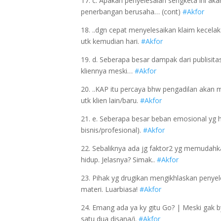
17. c. Apakah penyelesaian sengketa ini a
penerbangan berusaha… (cont)
#Akfor
18. ..dgn cepat menyelesaikan klaim kecel
utk kemudian hari.
#Akfor
19. d. Seberapa besar dampak dari publisita
kliennya meski…
#Akfor
20. ..KAP itu percaya bhw pengadilan akan
utk klien lain/baru.
#Akfor
21. e. Seberapa besar beban emosional yg h
bisnis/profesional).
#Akfor
22. Sebaliknya ada jg faktor2 yg memudahk
hidup. Jelasnya? Simak..
#Akfor
23. Pihak yg drugikan mengikhlaskan penyele
materi. Luarbiasa!
#Akfor
24. Emang ada ya ky gitu Go? | Meski gak by
satu dua disana/i.
#Akfor