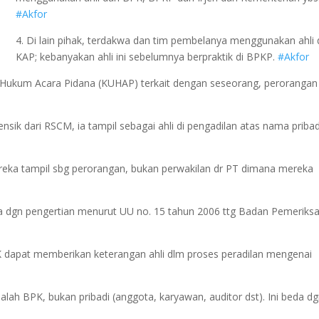
#Akfor
4. Di lain pihak, terdakwa dan tim pembelanya menggunakan ahli 
KAP; kebanyakan ahli ini sebelumnya berpraktik di BPKP.
#Akfor
2 Hukum Acara Pidana (KUHAP) terkait dengan seseorang, perorangan
nsik dari RSCM, ia tampil sebagai ahli di pengadilan atas nama pribad
 mereka tampil sbg perorangan, bukan perwakilan dr PT dimana mereka
a dgn pengertian menurut UU no. 15 tahun 2006 ttg Badan Pemeriks
PK dapat memberikan keterangan ahli dlm proses peradilan mengenai
alah BPK, bukan pribadi (anggota, karyawan, auditor dst). Ini beda d