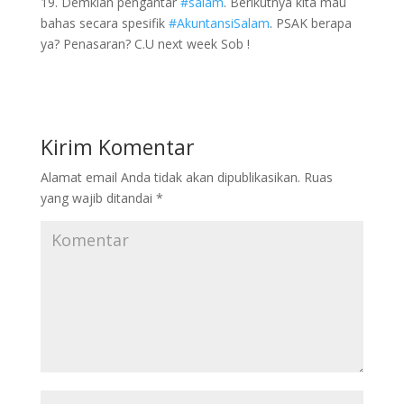
19. Demkian pengantar
#salam
. Berikutnya kita mau
bahas secara spesifik
#AkuntansiSalam
. PSAK berapa
ya? Penasaran? C.U next week Sob !
Kirim Komentar
Alamat email Anda tidak akan dipublikasikan.
Ruas
yang wajib ditandai
*