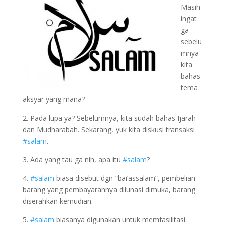
Masih
ingat
ga
sebelu
mnya
kita
bahas
tema
aksyar yang mana?
2. Pada lupa ya? Sebelumnya, kita sudah bahas Ijarah
dan Mudharabah. Sekarang, yuk kita diskusi transaksi
#salam
.
3. Ada yang tau ga nih, apa itu
#salam
?
4.
#salam
biasa disebut dgn “bai’assalam”, pembelian
barang yang pembayarannya dilunasi dimuka, barang
diserahkan kemudian.
5.
#salam
biasanya digunakan untuk memfasilitasi