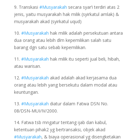
9. Transkasi
#Musyarakah
secara syar’i terdiri atas 2
jenis, yaitu musyarakah hak milik (syirkatul amlak) &
musyarakah akad (syirkatul uqud)
10.
#Musyarakah
hak milik adalah persekutuan antara
dua orang atau lebih dlm kepemilikan salah satu
barang dgn satu sebab kepemilikan.
11.
#Musyarakah
hak milik itu seperti jual beli, hibah,
atau warisan.
12.
#Musyarakah
akad adalah akad kerjasama dua
orang atau lebih yang bersekutu dalam modal atau
keuntungan.
13.
#Musyarakah
diatur dalam Fatwa DSN No.
08/DSN-MUI/IV/2000.
14. Fatwa tsb mngatur tentang ijab dan kabul,
ketentuan pihak2 yg bertransaksi, objek akad
#Musyarakah
, & biaya operasional yg disengketakan