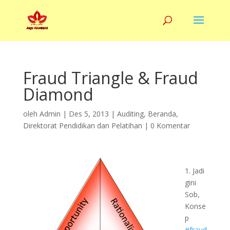
Fraud Triangle & Fraud
Diamond
oleh
Admin
|
Des 5, 2013
|
Auditing
,
Beranda
,
Direktorat Pendidikan dan Pelatihan
|
0 Komentar
1. Jadi
gini
Sob,
Konse
p
#fraud