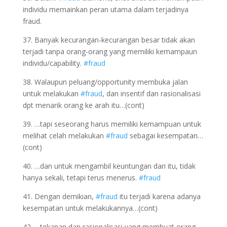
individu memainkan peran utama dalam terjadinya
fraud.
37. Banyak kecurangan-kecurangan besar tidak akan
terjadi tanpa orang-orang yang memiliki kemampaun
individu/capability.
#fraud
38. Walaupun peluang/opportunity membuka jalan
untuk melakukan
#fraud
, dan insentif dan rasionalisasi
dpt menarik orang ke arah itu…(cont)
39. …tapi seseorang harus memiliki kemampuan untuk
melihat celah melakukan
#fraud
sebagai kesempatan…
(cont)
40. …dan untuk mengambil keuntungan dari itu, tidak
hanya sekali, tetapi terus menerus.
#fraud
41. Dengan demikian,
#fraud
itu terjadi karena adanya
kesempatan untuk melakukannya…(cont)
42. …tekanan dan rasionalisasi yang membuat orang