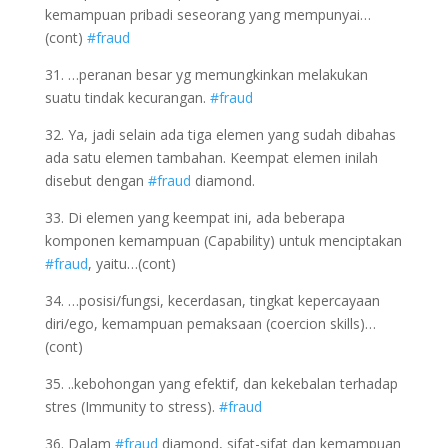
kemampuan pribadi seseorang yang mempunyai…
(cont)
#fraud
31. …peranan besar yg memungkinkan melakukan
suatu tindak kecurangan.
#fraud
32. Ya, jadi selain ada tiga elemen yang sudah dibahas
ada satu elemen tambahan. Keempat elemen inilah
disebut dengan
#fraud
diamond.
33. Di elemen yang keempat ini, ada beberapa
komponen kemampuan (Capability) untuk menciptakan
#fraud
, yaitu…(cont)
34. …posisi/fungsi, kecerdasan, tingkat kepercayaan
diri/ego, kemampuan pemaksaan (coercion skills)…
(cont)
35. ..kebohongan yang efektif, dan kekebalan terhadap
stres (Immunity to stress).
#fraud
36. Dalam
#fraud
diamond, sifat-sifat dan kemampuan