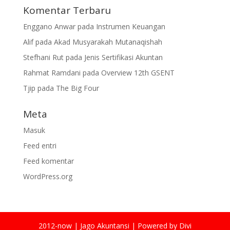
Komentar Terbaru
Enggano Anwar
pada
Instrumen Keuangan
Alif
pada
Akad Musyarakah Mutanaqishah
Stefhani Rut
pada
Jenis Sertifikasi Akuntan
Rahmat Ramdani
pada
Overview 12th GSENT
Tjip
pada
The Big Four
Meta
Masuk
Feed entri
Feed komentar
WordPress.org
2012-now | Jago Akuntansi | Powered by Divi