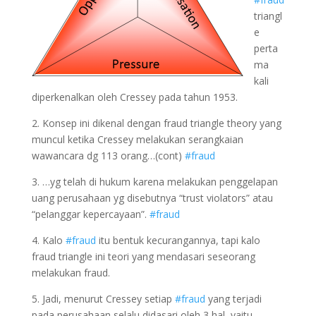
triangl
e
perta
ma
kali
diperkenalkan oleh Cressey pada tahun 1953.
2. Konsep ini dikenal dengan fraud triangle theory yang
muncul ketika Cressey melakukan serangkaian
wawancara dg 113 orang…(cont)
#fraud
3. …yg telah di hukum karena melakukan penggelapan
uang perusahaan yg disebutnya “trust violators” atau
“pelanggar kepercayaan”.
#fraud
4. Kalo
#fraud
itu bentuk kecurangannya, tapi kalo
fraud triangle ini teori yang mendasari seseorang
melakukan fraud.
5. Jadi, menurut Cressey setiap
#fraud
yang terjadi
pada perusahaan selalu didasari oleh 3 hal, yaitu…