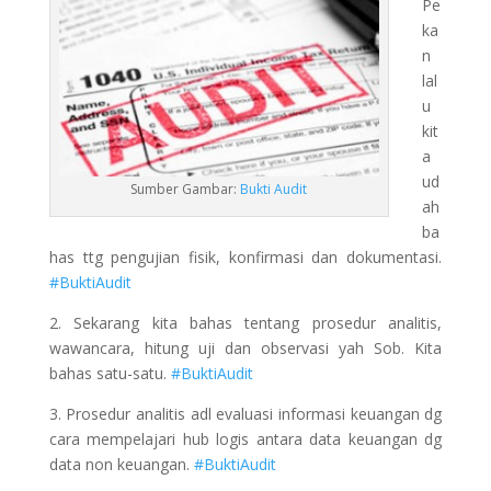
Pe
ka
n
lal
u
kit
a
ud
Sumber Gambar:
Bukti Audit
ah
ba
has ttg pengujian fisik, konfirmasi dan dokumentasi.
#BuktiAudit
2. Sekarang kita bahas tentang prosedur analitis,
wawancara, hitung uji dan observasi yah Sob. Kita
bahas satu-satu.
#BuktiAudit
3. Prosedur analitis adl evaluasi informasi keuangan dg
cara mempelajari hub logis antara data keuangan dg
data non keuangan.
#BuktiAudit