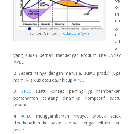
og
o
m
un
gki
Sumber Gambar:
Product Life Cycle
n
ad
a
yang sudah pernah mendengar Product Life Cycle?
#PLC
2. Seperti halnya dengan manusia, suatu produk juga
memiliki siklus atau daur hidup
#PLC
3.
#PLC
suatu konsep penting yg memberikan
pemahaman tentang dinamika kompetitif suatu
produk.
4.
#PLC
menggambarkan riwayat produk sejak
diperkenalkan ke pasar sampai dengan ditarik dari
pasar.