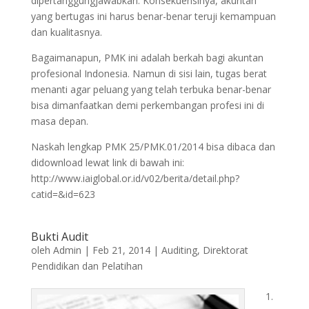
dipertanggungjawabkan. Konsekuensinya, akuntan
yang bertugas ini harus benar-benar teruji kemampuan
dan kualitasnya.
Bagaimanapun, PMK ini adalah berkah bagi akuntan
profesional Indonesia. Namun di sisi lain, tugas berat
menanti agar peluang yang telah terbuka benar-benar
bisa dimanfaatkan demi perkembangan profesi ini di
masa depan.
Naskah lengkap PMK 25/PMK.01/2014 bisa dibaca dan
didownload lewat link di bawah ini:
http://www.iaiglobal.or.id/v02/berita/detail.php?
catid=&id=623
Bukti Audit
oleh
Admin
|
Feb 21, 2014
|
Auditing
,
Direktorat
Pendidikan dan Pelatihan
1.