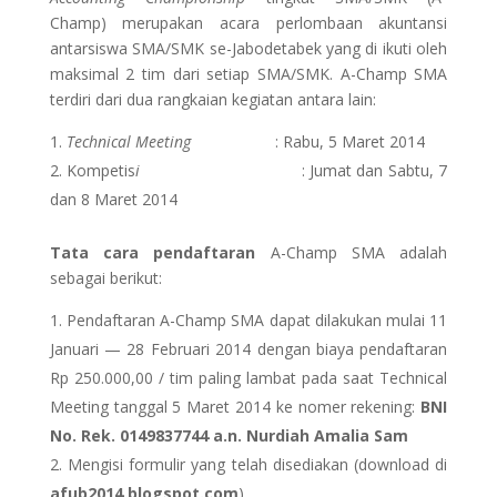
Champ) merupakan acara perlombaan akuntansi
antarsiswa SMA/SMK se-Jabodetabek yang di ikuti oleh
maksimal 2 tim dari setiap SMA/SMK. A-Champ SMA
terdiri dari dua rangkaian kegiatan antara lain:
Technical Meeting
: Rabu, 5 Maret 2014
Kompetis
i
: Jumat dan Sabtu, 7
dan 8 Maret 2014
Tata cara pendaftaran
A-Champ SMA adalah
sebagai berikut:
Pendaftaran A-Champ SMA dapat dilakukan mulai 11
Januari — 28 Februari 2014 dengan biaya pendaftaran
Rp 250.000,00 / tim paling lambat pada saat Technical
Meeting tanggal 5 Maret 2014 ke nomer rekening:
BNI
No. Rek.
0149837744
a.n.
Nurdiah Amalia Sam
Mengisi formulir yang telah disediakan (download di
afub2014.blogspot.com
)