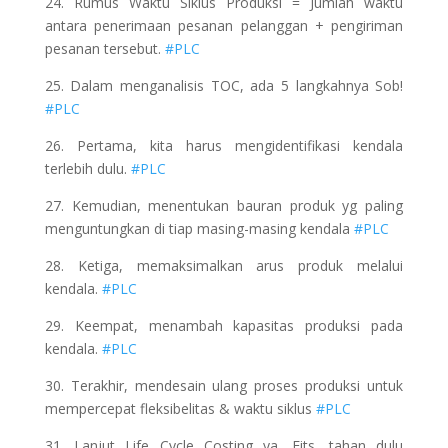
24. Rumus Waktu Siklus Produksi = Jumlah waktu
antara penerimaan pesanan pelanggan + pengiriman
pesanan tersebut.
#PLC
25. Dalam menganalisis TOC, ada 5 langkahnya Sob!
#PLC
26. Pertama, kita harus mengidentifikasi kendala
terlebih dulu.
#PLC
27. Kemudian, menentukan bauran produk yg paling
menguntungkan di tiap masing-masing kendala
#PLC
28. Ketiga, memaksimalkan arus produk melalui
kendala.
#PLC
29. Keempat, menambah kapasitas produksi pada
kendala.
#PLC
30. Terakhir, mendesain ulang proses produksi untuk
mempercepat fleksibelitas & waktu siklus
#PLC
31. Lanjut Life Cycle Costing ya. Eits, tahan dulu