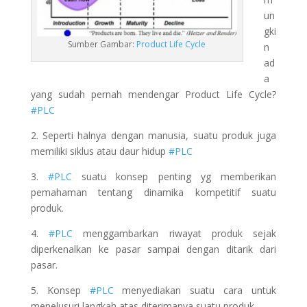
un
gki
Sumber Gambar:
Product Life Cycle
n
ad
a
yang sudah pernah mendengar Product Life Cycle?
#PLC
2. Seperti halnya dengan manusia, suatu produk juga
memiliki siklus atau daur hidup
#PLC
3.
#PLC
suatu konsep penting yg memberikan
pemahaman tentang dinamika kompetitif suatu
produk.
4.
#PLC
menggambarkan riwayat produk sejak
diperkenalkan ke pasar sampai dengan ditarik dari
pasar.
5. Konsep
#PLC
menyediakan suatu cara untuk
menelusuri langkah atas diterimanya suatu produk.