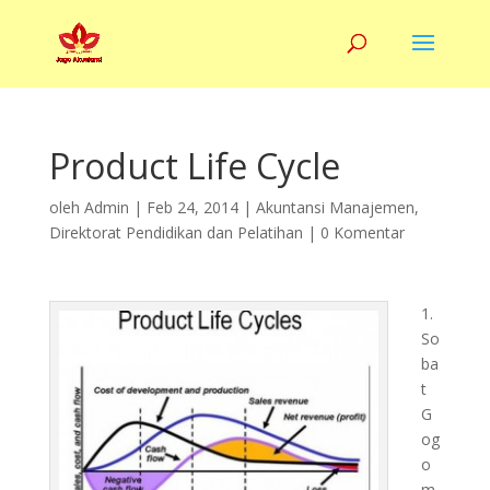
Product Life Cycle
oleh
Admin
|
Feb 24, 2014
|
Akuntansi Manajemen
,
Direktorat Pendidikan dan Pelatihan
|
0 Komentar
1.
So
ba
t
G
og
o
m