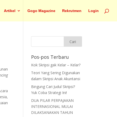
Artikel
Gogo Magazine
Rekrutmen
Login
Pos-pos Terbaru
Kok Skripsi gak Kelar – Kelar?
unan
Teori Yang Sering Digunakan
ncing
dalam Skripsi Anak Akuntansi
Bingung Cari Judul Skripsi?
Acara
Yuk Coba Strategi Ini!
esia,
DUA PILAR PERPAJAKAN
kaian
INTERNASIONAL MULAI
DILAKSANAKAN TAHUN