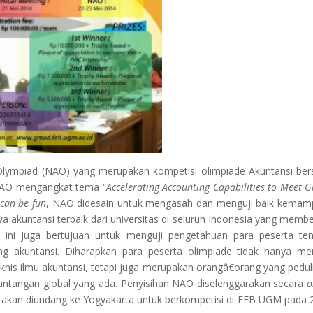
 Olympiad (NAO) yang merupakan kompetisi olimpiade Akuntansi ber
 NAO mengangkat tema “
Accelerating Accounting Capabilities to Meet G
can be fun
, NAO didesain untuk mengasah dan menguji baik kema
akuntansi terbaik dari universitas di seluruh Indonesia yang memb
 ini juga bertujuan untuk menguji pengetahuan para peserta te
ng akuntansi. Diharapkan para peserta olimpiade tidak hanya mem
s ilmu akuntansi, tetapi juga merupakan orangâ€orang yang pedul
antangan global yang ada. Penyisihan NAO diselenggarakan secara
o
s akan diundang ke Yogyakarta untuk berkompetisi di FEB UGM pada