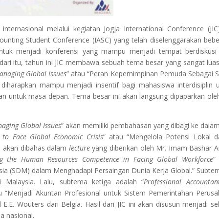
ernasional melalui kegiatan Jogja International Conference (JIC)
ccounting Student Conference (IASC) yang telah diselenggarakan beb
untuk menjadi konferensi yang mampu menjadi tempat berdiskusi
ari itu, tahun ini JIC membawa sebuah tema besar yang sangat lua
Managing Global
Issues
” atau “Peran Kepemimpinan Pemuda Sebagai S
 diharapkan mampu menjadi insentif bagi mahasiswa interdisiplin 
an untuk masa depan. Tema besar ini akan langsung dipaparkan ole
naging Global Issues
” akan memiliki pembahasan yang dibagi ke dalam
s to Face Global Economic Crisis
” atau “Mengelola Potensi Lokal 
ni akan dibahas dalam
lecture
yang diberikan oleh Mr. Imam Bashar A
g
the Human Resources Competence in Facing Global Workforce
”
a (SDM) dalam Menghadapi Persaingan Dunia Kerja Global.” Subtem
i Malaysia. Lalu, subtema ketiga adalah “
Professional Accountan
u “Menjadi Akuntan Profesional untuk Sistem Pemerintahan Perus
E.E. Wouters dari Belgia. Hasil dari JIC ini akan disusun menjadi s
a nasional.