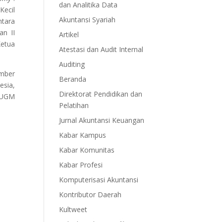
dan Analitika Data
Kecil
Akuntansi Syariah
ntara
an II
Artikel
Ketua
Atestasi dan Audit Internal
Auditing
mber
Beranda
esia,
Direktorat Pendidikan dan
B UGM
Pelatihan
Jurnal Akuntansi Keuangan
Kabar Kampus
Kabar Komunitas
Kabar Profesi
Komputerisasi Akuntansi
Kontributor Daerah
Kultweet