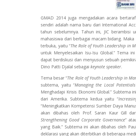
GMAD 2014 juga mengadakan acara bertaraf int
sendiri adalah nama baru dari International A
tahun sebelumnya. Tahun ini, JIC berambisi 
mahasiswa dari berbagai macam bidang. Maka d
terbuka, yaitu “
The Role of Youth Leadership in 
untuk Menyelesaikan Isu-Isu Global.” Tema ini
dapat berdiskusi dan menyusun sebuah pemikir
Dino Patti Djalal sebagai
keynote speaker
.
Tema besar “
The Role of Youth Leadership in Ma
subtema, yaitu “
Managing the Local
Potential
Menghadapi Krisis Ekonomi Global.” Subtema i
dari Amerika. Subtema kedua yaitu “
Increasin
“Meningkatkan Kompetensi Sumber Daya Manusi
akan dibahas oleh Prof. Saran Kaur Gill dar
Strengthening Good Corporate Governance
” ata
yang Baik.” Subtema ini akan dibahas oleh Paul 
deklarasi yang akan diterbitkan di beberapa medi