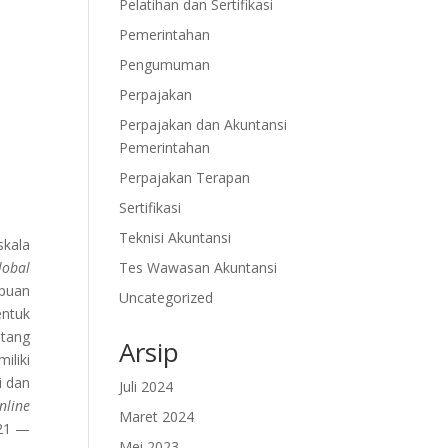
Pelatihan dan Sertifikasi
Pemerintahan
Pengumuman
Perpajakan
Perpajakan dan Akuntansi
Pemerintahan
Perpajakan Terapan
Sertifikasi
Teknisi Akuntansi
skala
Tes Wawasan Akuntansi
lobal
mpuan
Uncategorized
entuk
ntang
Arsip
iliki
i dan
Juli 2024
nline
Maret 2024
 21 —
Mei 2023