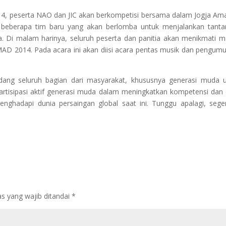
14, peserta NAO dan JIC akan berkompetisi bersama dalam Jogja Am
i beberapa tim baru yang akan berlomba untuk menjalankan tant
a. Di malam harinya, seluruh peserta dan panitia akan menikmati 
AD 2014. Pada acara ini akan diisi acara pentas musik dan pengu
ng seluruh bagian dari masyarakat, khususnya generasi muda u
 partisipasi aktif generasi muda dalam meningkatkan kompetensi dan
hadapi dunia persaingan global saat ini. Tunggu apalagi, sege
s yang wajib ditandai
*