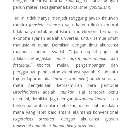
dengan orientasi utama kebahagian dunia dengan
penuh materi sebagaimana kapitalisme (
capitalism
).
Hal ini tidak hanya menjadi tanggung jawab ilmuwan
muslim (
moslem sciences
) saja, karena ilmu ekonomi
tidak hanya untuk umat Islam. Ilmu ekonomi termasuk
ekonomi syariah adalah universal, untuk semua umat
manusia di dunia. Demikian dengan ilmu akuntansi
maupun akuntansi syariah. Tujuan implisit paper ini
adalah menegakkan
amar ma’ruf nahi munkar
dan
fastabiqul khoirat
, melalui pengembangan dan
penggunaan pendekatan akuntansi syariah. Salah satu
tujuan laporan laba (
income statement
) untuk semata-
mata pengelolaan kemakmuran para pemodal
(
stockholders
) adalah
munkar
. Hal tersebut perlu
dibenahi, demikian juga dengan
fastabiqul khoirat
atau
berlomba-lomba dalam kebaikan, dalam hal ini adalah
mana yang lebih baik antara akuntansi konvensional
(
capitalists oriented
) dengan akuntansi syariah
(
universal-ummah or human being oriented
).