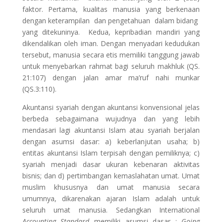
faktor. Pertama, kualitas manusia yang berkenaan
dengan keterampilan dan pengetahuan dalam bidang
yang ditekuninya. Kedua, kepribadian mandiri yang
dikendalikan oleh iman. Dengan menyadari kedudukan
tersebut, manusia secara etis memiliki tanggung jawab
untuk menyebarkan rahmat bagi seluruh makhluk (QS.
21:107) dengan jalan amar ma’ruf nahi munkar
(QS.3:110).
Akuntansi syariah dengan akuntansi konvensional jelas
berbeda sebagaimana wujudnya dan yang lebih
mendasari lagi akuntansi Islam atau syariah berjalan
dengan asumsi dasar: a) keberlanjutan usaha; b)
entitas akuntansi Islam terpisah dengan pemiliknya; c)
syariah menjadi dasar ukuran kebenaran aktivitas
bisnis; dan d) pertimbangan kemaslahatan umat. Umat
muslim khususnya dan umat manusia secara
umumnya, dikarenakan ajaran Islam adalah untuk
seluruh umat manusia. Sedangkan International
Accounting Standard
memiliki asumsi dasar :
Going