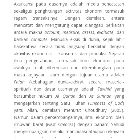
Akuntansi pada dasarnya adalah media pencatatan
sekaligus penghitungan aktivitas ekonomi termasuk
ragam transaksinya. Dengan demikian, antara
mencatat dan menghitung dapat dianggap berkaitan
antara makna
account, measure, assess, evaluate
, dan
bahkan
compute
. Manusia eksis di dunia, sejak lahir
hakekatnya secara tidak langsung berkaitan dengan
aktivitas ekonomis —konsumsi dan produksi. Sejarah
ilmu pengetahuan, termasuk ilmu ekonomi pada
awalnya telah ditemukan dan dikembangkan pada
masa kejayaan Islam dengan tujuan utama adalah
Falah
(kebahagian dunia-akhirat secara material-
spiritual) dan dasar utamanya adalah
Tawhid
yang
bersumber hukum
Al Qur’an
dan
As Sunnah
yang
mengajarkan tentang Satu Tuhan (
Oneness of God
)
yaitu Allah, demikian menurut Choudhury (2005).
Namun dalam perkembangannya, ilmu ekonomi oleh
ilmuwan barat (
west sciences
) dengan paham Yahudi
mengembangkan melalui manipulasi ataupun rekayasa