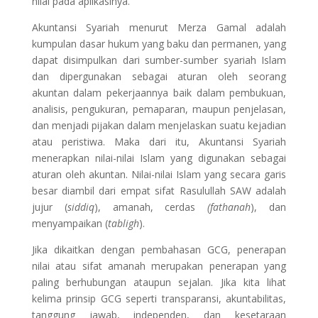
nilai pada aplikasinya.
Akuntansi Syariah menurut Merza Gamal adalah
kumpulan dasar hukum yang baku dan permanen, yang
dapat disimpulkan dari sumber-sumber syariah Islam
dan dipergunakan sebagai aturan oleh seorang
akuntan dalam pekerjaannya baik dalam pembukuan,
analisis, pengukuran, pemaparan, maupun penjelasan,
dan menjadi pijakan dalam menjelaskan suatu kejadian
atau peristiwa. Maka dari itu, Akuntansi Syariah
menerapkan nilai-nilai Islam yang digunakan sebagai
aturan oleh akuntan. Nilai-nilai Islam yang secara garis
besar diambil dari empat sifat Rasulullah SAW adalah
jujur (
siddiq
), amanah, cerdas
(fathanah
), dan
menyampaikan (
tabligh
).
Jika dikaitkan dengan pembahasan GCG, penerapan
nilai atau sifat amanah merupakan penerapan yang
paling berhubungan ataupun sejalan. Jika kita lihat
kelima prinsip GCG seperti transparansi, akuntabilitas,
tanggung jawab, independen, dan kesetaraan