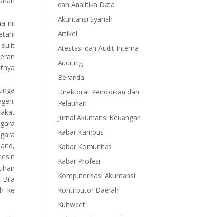
yanan
dan Analitika Data
Akuntansi Syariah
a ini
Artikel
etani
sulit
Atestasi dan Audit Internal
keran
Auditing
atnya
Beranda
bunga
Direktorat Pendidikan dan
geri.
Pelatihan
rakat
Jurnal Akuntansi Keuangan
egara
Kabar Kampus
egara
land,
Kabar Komunitas
mesin
Kabar Profesi
buhan
Komputerisasi Akuntansi
 Bila
uh ke
Kontributor Daerah
Kultweet