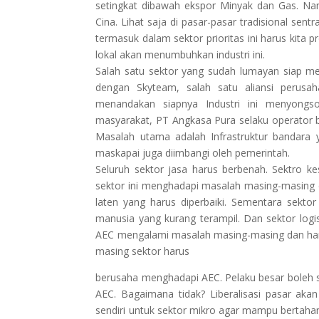
setingkat dibawah ekspor Minyak dan Gas. Namu
Cina. Lihat saja di pasar-pasar tradisional sen
termasuk dalam sektor prioritas ini harus kita
lokal akan menumbuhkan industri ini.
Salah satu sektor yang sudah lumayan siap m
dengan Skyteam, salah satu aliansi perus
menandakan siapnya Industri ini menyongso
masyarakat, PT Angkasa Pura selaku operator
Masalah utama adalah Infrastruktur bandara y
maskapai juga diimbangi oleh pemerintah.
Seluruh sektor jasa harus berbenah. Sektro kes
sektor ini menghadapi masalah masing-masing d
laten yang harus diperbaiki. Sementara sekt
manusia yang kurang terampil. Dan sektor logist
AEC mengalami masalah masing-masing dan haru
masing sektor harus
berusaha menghadapi AEC. Pelaku besar boleh 
AEC. Bagaimana tidak? Liberalisasi pasar a
sendiri untuk sektor mikro agar mampu bertahan