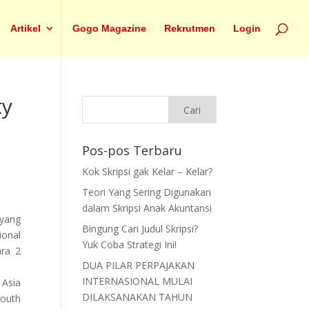
Artikel
Gogo Magazine
Rekrutmen
Login
ty
Pos-pos Terbaru
Kok Skripsi gak Kelar – Kelar?
Teori Yang Sering Digunakan
dalam Skripsi Anak Akuntansi
 yang
Bingung Cari Judul Skripsi?
ional
Yuk Coba Strategi Ini!
ara 2
DUA PILAR PERPAJAKAN
INTERNASIONAL MULAI
 Asia
DILAKSANAKAN TAHUN
South