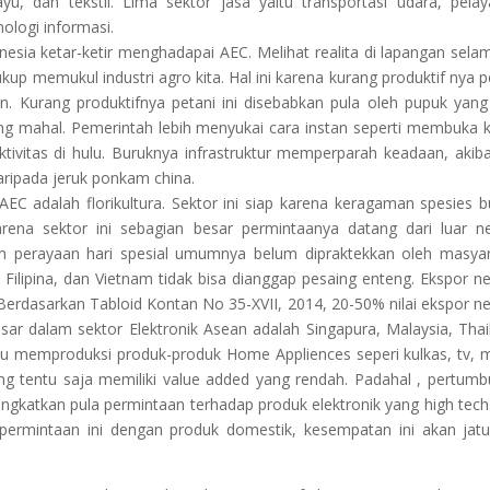
kayu, dan tekstil. Lima sektor jasa yaitu transportasi udara, pela
nologi informasi.
esia ketar-ketir menghadapai AEC. Melihat realita di lapangan selam
p memukul industri agro kita. Hal ini karena kurang produktif nya p
in. Kurang produktifnya petani ini disebabkan pula oleh pupuk yang 
ng mahal. Pemerintah lebih menyukai cara instan seperti membuka 
ivitas di hulu. Buruknya infrastruktur memperparah keadaan, akib
ripada jeruk ponkam china.
AEC adalah florikultura. Sektor ini siap karena keragaman spesies 
rena sektor ini sebagian besar permintaanya datang dari luar ne
 perayaan hari spesial umumnya belum dipraktekkan oleh masya
 Filipina, dan Vietnam tidak bisa dianggap pesaing enteng. Ekspor n
Berdasarkan Tabloid Kontan No 35-XVII, 2014, 20-50% nilai ekspor n
esar dalam sektor Elektronik Asean adalah Singapura, Malaysia, Thai
pu memproduksi produk-produk Home Appliences seperi kulkas, tv, 
yang tentu saja memiliki value added yang rendah. Padahal , pertum
gkatkan pula permintaan terhadap produk elektronik yang high tech.
rmintaan ini dengan produk domestik, kesempatan ini akan jat