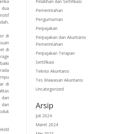
erika
Pelatihan dan Sertifikasi
a dua
Pemerintahan
motif
Pengumuman
udah,
Perpajakan
or di
Perpajakan dan Akuntansi
mpuan
Pemerintahan
et di
Perpajakan Terapan
orage
Sertifikasi
aiki
erada
Teknisi Akuntansi
mampu
Tes Wawasan Akuntansi
ar di
Uncategorized
litas
 dari
Arsip
 dari
roduk
Juli 2024
Maret 2024
kstil
Mei 2023