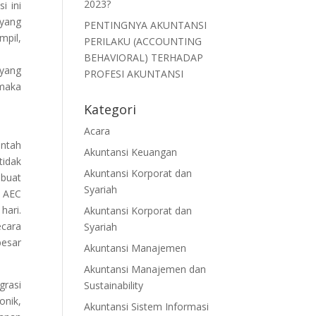
2023?
i ini
 yang
PENTINGNYA AKUNTANSI
mpil,
PERILAKU (ACCOUNTING
BEHAVIORAL) TERHADAP
 yang
PROFESI AKUNTANSI
 maka
Kategori
Acara
intah
Akuntansi Keuangan
tidak
Akuntansi Korporat dan
mbuat
Syariah
i AEC
hari.
Akuntansi Korporat dan
ecara
Syariah
besar
Akuntansi Manajemen
Akuntansi Manajemen dan
grasi
Sustainability
onik,
Akuntansi Sistem Informasi