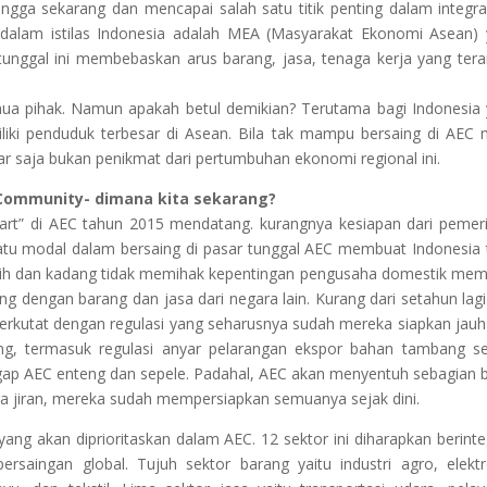
ingga sekarang dan mencapai salah satu titik penting dalam integras
dalam istilas Indonesia adalah MEA (Masyarakat Ekonomi Asean)
unggal ini membebaskan arus barang, jasa, tenaga kerja yang tera
semua pihak. Namun apakah betul demikian? Terutama bagi Indonesia
iki penduduk terbesar di Asean. Bila tak mampu bersaing di AEC
r saja bukan penikmat dari pertumbuhan ekonomi regional ini.
 Community- dimana kita sekarang?
tart” di AEC tahun 2015 mendatang. kurangnya kesiapan dari pemer
 satu modal dalam bersaing di pasar tunggal AEC membuat Indonesia 
indih dan kadang tidak memihak kepentingan pengusaha domestik me
aing dengan barang dan jasa dari negara lain. Kurang dari setahun lag
erkutat dengan regulasi yang seharusnya sudah mereka siapkan jauh 
rang, termasuk regulasi anyar pelarangan ekspor bahan tambang s
ap AEC enteng dan sepele. Padahal, AEC akan menyentuh sebagian 
ra jiran, mereka sudah mempersiapkan semuanya sejak dini.
ang akan diprioritaskan dalam AEC. 12 sektor ini diharapkan berinte
saingan global. Tujuh sektor barang yaitu industri agro, elektr