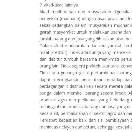
7. akad-akad lainnya
Akad mudharabah dan musyarakah digunakan 
pengelola (mudharib) dengan asas profit and 
sekali sedangkan dalam musyarakah mudhari
gairah masyarakat untuk melakukan usaha dan 
jumlah barang dan jasa yang dihasilkan akan be
Dalam akad mudharabah dan musyarakah terdap
maal (kreditur). Tidak ada bunga yang mencekik
dan debitur tumbuh bersama menikmati pertum
orang lain. Tidak seperti praktek akuntansi konv
Tidak ada gunanya geliat pertumbuhan baran
dapat meningkatkan permintaan terhadap bar
perdagangan didistribusikan secara merata dal
bunga dalam membeli barang secara kredit. 
produksi agro dan perikanan yang terkadang me
meningkatkan produksi barang dan jasa yang di
Secara riil, permasalahan di sektor agro dan 
Terdapat kepastian baik dari sisi pembiayaan 
menindas nelayan dan petani, sehingga kesejah