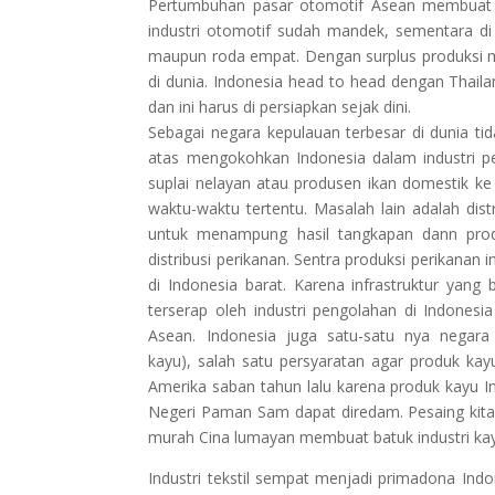
Pertumbuhan pasar otomotif Asean membuat A
industri otomotif sudah mandek, sementara di
maupun roda empat. Dengan surplus produksi mo
di dunia. Indonesia head to head dengan Thai
dan ini harus di persiapkan sejak dini.
Sebagai negara kepulauan terbesar di dunia tid
atas mengokohkan Indonesia dalam industri p
suplai nelayan atau produsen ikan domestik ke i
waktu-waktu tertentu. Masalah lain adalah dis
untuk menampung hasil tangkapan dann pro
distribusi perikanan. Sentra produksi perikanan
di Indonesia barat. Karena infrastruktur yan
terserap oleh industri pengolahan di Indonesi
Asean. Indonesia juga satu-satu nya negara d
kayu), salah satu persyaratan agar produk ka
Amerika saban tahun lalu karena produk kayu I
Negeri Paman Sam dapat diredam. Pesaing kita 
murah Cina lumayan membuat batuk industri kay
Industri tekstil sempat menjadi primadona Indo