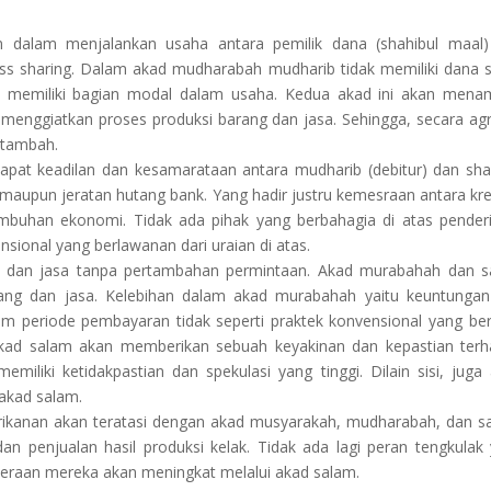
dalam menjalankan usaha antara pemilik dana (shahibul maal)
loss sharing. Dalam akad mudharabah mudharib tidak memiliki dana
b memiliki bagian modal dalam usaha. Kedua akad ini akan men
menggiatkan proses produksi barang dan jasa. Sehingga, secara ag
rtambah.
at keadilan dan kesamarataan antara mudharib (debitur) dan sha
 maupun jeratan hutang bank. Yang hadir justru kemesraan antara kre
buhan ekonomi. Tidak ada pihak yang berbahagia di atas pender
ensional yang berlawanan dari uraian di atas.
g dan jasa tanpa pertambahan permintaan. Akad murabahah dan 
ang dan jasa. Kelebihan dalam akad murabahah yaitu keuntungan
am periode pembayaran tidak seperti praktek konvensional yang ber
Akad salam akan memberikan sebuah keyakinan dan kepastian ter
miliki ketidakpastian dan spekulasi yang tinggi. Dilain sisi, juga
 akad salam.
perikanan akan teratasi dengan akad musyarakah, mudharabah, dan s
dan penjualan hasil produksi kelak. Tidak ada lagi peran tengkulak
teraan mereka akan meningkat melalui akad salam.