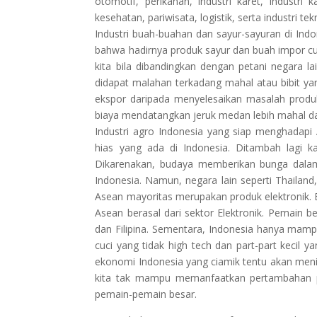
otomotif, perikanan, industri karet, industri 
kesehatan, pariwisata, logistik, serta industri tek
Industri buah-buahan dan sayur-sayuran di Indon
bahwa hadirnya produk sayur dan buah impor cuku
kita bila dibandingkan dengan petani negara la
didapat malahan terkadang mahal atau bibit ya
ekspor daripada menyelesaikan masalah produkt
biaya mendatangkan jeruk medan lebih mahal da
Industri agro Indonesia yang siap menghadapi 
hias yang ada di Indonesia. Ditambah lagi ka
Dikarenakan, budaya memberikan bunga dalam
Indonesia. Namun, negara lain seperti Thailand,
Asean mayoritas merupakan produk elektronik. 
Asean berasal dari sektor Elektronik. Pemain b
dan Filipina. Sementara, Indonesia hanya mam
cuci yang tidak high tech dan part-part kecil 
ekonomi Indonesia yang ciamik tentu akan menin
kita tak mampu memanfaatkan pertambahan pe
pemain-pemain besar.