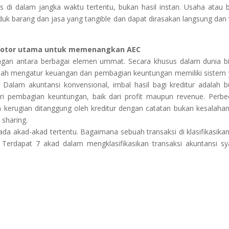
s di dalam jangka waktu tertentu, bukan hasil instan. Usaha atau b
oduk barang dan jasa yang tangible dan dapat dirasakan langsung dan 
 motor utama untuk memenangkan AEC
ngan antara berbagai elemen ummat. Secara khusus dalam dunia bi
syariah mengatur keuangan dan pembagian keuntungan memiliki sistem
 Dalam akuntansi konvensional, imbal hasil bagi kreditur adalah 
ri pembagian keuntungan, baik dari profit maupun revenue. Perb
uh kerugian ditanggung oleh kreditur dengan catatan bukan kesalahan
 sharing.
ada akad-akad tertentu. Bagaimana sebuah transaksi di klasifikasika
 Terdapat 7 akad dalam mengklasifikasikan transaksi akuntansi sy