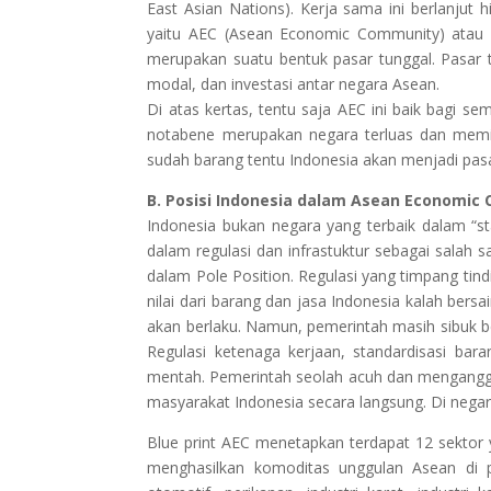
East Asian Nations). Kerja sama ini berlanjut h
yaitu AEC (Asean Economic Community) atau 
merupakan suatu bentuk pasar tunggal. Pasar t
modal, dan investasi antar negara Asean.
Di atas kertas, tentu saja AEC ini baik bagi 
notabene merupakan negara terluas dan memil
sudah barang tentu Indonesia akan menjadi pasa
B. Posisi Indonesia dalam Asean Economic
Indonesia bukan negara yang terbaik dalam “s
dalam regulasi dan infrastuktur sebagai salah
dalam Pole Position. Regulasi yang timpang t
nilai dari barang dan jasa Indonesia kalah bers
akan berlaku. Namun, pemerintah masih sibuk b
Regulasi ketenaga kerjaan, standardisasi ba
mentah. Pemerintah seolah acuh dan mengangg
masyarakat Indonesia secara langsung. Di nega
Blue print AEC menetapkan terdapat 12 sektor y
menghasilkan komoditas unggulan Asean di per