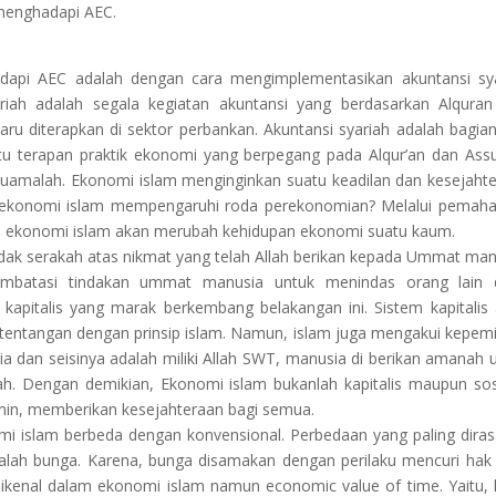
k menghadapi AEC.
adapi AEC adalah dengan cara mengimplementasikan akuntansi sy
ariah adalah segala kegiatan akuntansi yang berdasarkan Alqura
ru diterapkan di sektor perbankan. Akuntansi syariah adalah bagian
u terapan praktik ekonomi yang berpegang pada Alqur’an dan Ass
uamalah. Ekonomi islam menginginkan suatu keadilan dan kesejaht
ekonomi islam mempengaruhi roda perekonomian? Melalui pemah
gan, ekonomi islam akan merubah kehidupan ekonomi suatu kaum.
idak serakah atas nikmat yang telah Allah berikan kepada Ummat man
mbatasi tindakan ummat manusia untuk menindas orang lain 
 kapitalis yang marak berkembang belakangan ini. Sistem kapitalis
entangan dengan prinsip islam. Namun, islam juga mengakui kepemi
ia dan seisinya adalah miliki Allah SWT, manusia di berikan amanah 
h. Dengan demikian, Ekonomi islam bukanlah kapitalis maupun sosi
min, memberikan kesejahteraan bagi semua.
mi islam berbeda dengan konvensional. Perbedaan yang paling dira
adalah bunga. Karena, bunga disamakan dengan perilaku mencuri hak 
dikenal dalam ekonomi islam namun economic value of time. Yaitu, 