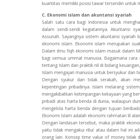
kuantitas memiliki posisi tawar tersendiri untu
C. Ekonomi islam dan akuntansi syariah
Salah satu cara bagi Indonesia untuk mengh
dalam sendi-sendi kegiatannya. Akuntansi sy
Assunah. Sayangnya sistem akuntansi syariah ba
ekonomi islam. Ekonomi islam merupakan suat
Dalam ilmu fiqh ekonomi islam masuk dalam M
bagi semua ummat manusia. Bagaimana cara 
tentang Islam dan praktik riil di bidang keuan
Islam mengajari manusia untuk bersyukur dan t
Dengan syukur dan tidak serakah, akan me
kepentingan pribadinya. Islam melarang sistem
mengakibatkan ketimpangan kekayaan yang bert
pribadi atas harta benda di dunia, walaupun dun
mengelola harta benda dengan tujuan beribada
Ekonomi Islam adalah ekonomi rahmatan lil ala
Dengan landasan tersebut, maka praktik ekono
yaitu tidak mengakui riba’ atau dalam hal ini 
orang lain. Konsep time value of money tidak 