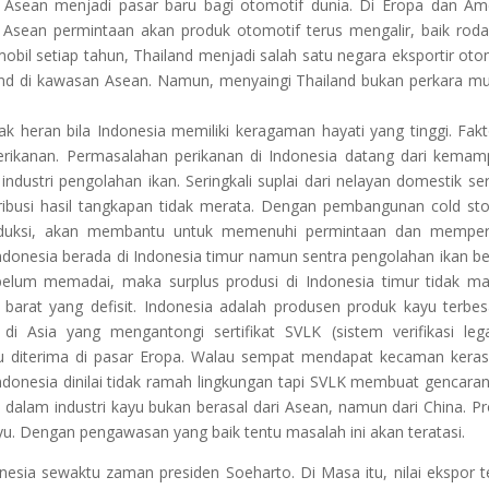
sean menjadi pasar baru bagi otomotif dunia. Di Eropa dan Am
 Asean permintaan akan produk otomotif terus mengalir, baik rod
bil setiap tahun, Thailand menjadi salah satu negara eksportir oto
land di kawasan Asean. Namun, menyaingi Thailand bukan perkara m
ak heran bila Indonesia memiliki keragaman hayati yang tinggi. Fakt
erikanan. Permasalahan perikanan di Indonesia datang dari kema
ndustri pengolahan ikan. Seringkali suplai dari nelayan domestik ser
tribusi hasil tangkapan tidak merata. Dengan pembangunan cold st
duksi, akan membantu untuk memenuhi permintaan dan memperb
 indonesia berada di Indonesia timur namun sentra pengolahan ikan b
g belum memadai, maka surplus produsi di Indonesia timur tidak 
a barat yang defisit. Indonesia adalah produsen produk kayu terbes
i Asia yang mengantongi sertifikat SVLK (sistem verifikasi lega
yu diterima di pasar Eropa. Walau sempat mendapat kecaman keras
ndonesia dinilai tidak ramah lingkungan tapi SVLK membuat gencaran
dalam industri kayu bukan berasal dari Asean, namun dari China. P
u. Dengan pengawasan yang baik tentu masalah ini akan teratasi.
nesia sewaktu zaman presiden Soeharto. Di Masa itu, nilai ekspor te