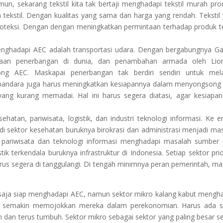
n, sekarang tekstil kita tak bertaji menghadapi tekstil murah pro
tra tekstil. Dengan kualitas yang sama dan harga yang rendah. Tekstil
 proteksi. Dengan dengan meningkatkan permintaan terhadap produk te
enghadapi AEC adalah transportasi udara. Dengan bergabungnya G
ahaan penerbangan di dunia, dan penambahan armada oleh Lion
ng AEC. Maskapai penerbangan tak berdiri sendiri untuk mela
 bandara juga harus meningkatkan kesiapannya dalam menyongsong
ang kurang memadai. Hal ini harus segera diatasi, agar kesiapan
ehatan, pariwisata, logistik, dan industri teknologi informasi. Ke 
i sektor kesehatan buruknya birokrasi dan administrasi menjadi ma
or pariwisata dan teknologi informasi menghadapi masalah sumber
ik terkendala buruknya infrastruktur di Indonesia. Setiap sektor prio
s segera di tanggulangi. Di tengah minimnya peran pemerintah, ma
saja siap menghadapi AEC, namun sektor mikro kalang kabut mengh
kan semakin memojokkan mereka dalam perekonomian. Harus ada s
 dan terus tumbuh. Sektor mikro sebagai sektor yang paling besar s