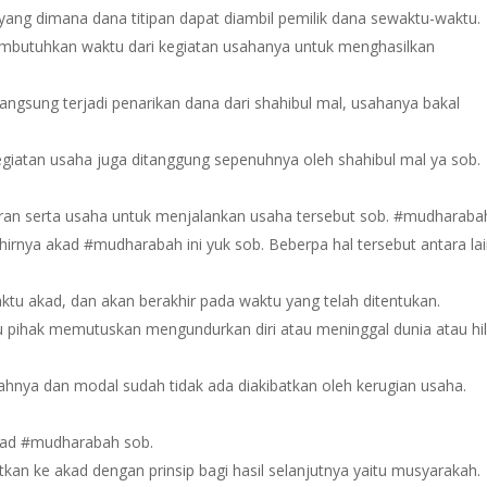
ng dimana dana titipan dapat diambil pemilik dana sewaktu-waktu.
mbutuhkan waktu dari kegiatan usahanya untuk menghasilkan
langsung terjadi penarikan dana dari shahibul mal, usahanya bakal
egiatan usaha juga ditanggung sepenuhnya oleh shahibul mal ya sob.
iran serta usaha untuk menjalankan usaha tersebut sob. #mudharaba
irnya akad #mudharabah ini yuk sob. Beberpa hal tersebut antara lai
u akad, dan akan berakhir pada waktu yang telah ditentukan.
tu pihak memutuskan mengundurkan diri atau meninggal dunia atau hi
ahnya dan modal sudah tidak ada diakibatkan oleh kerugian usaha.
 akad #mudharabah sob.
kan ke akad dengan prinsip bagi hasil selanjutnya yaitu musyarakah.