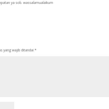
empatan ya sob. wassalamualaikum
s yang wajib ditandai
*