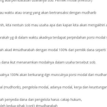
g ada pembatasan usahanya sob. Pemilik modal (investor)
au waktu atau orang yang akan bertransaksi dengan mudharib
 nih, kita nentuin sob mau usaha apa dan kapan kita akan mengakhiri
rakah yg di dalam waktu akadnya terdapat perpindahan porsi modal 
alah akad #mudharabah dengan modal 100% dari pemilik dana seperti
ola dana ikut menanamkan modalnya dalam usaha tersebut sob.
awalnya 100% akan berkurang dgn munculnya porsi modal dari mudhari
al (mudhorib), pengelola modal, adanya modal, kerja dan keuntunga
lah penyedia dana dan pengelola harus cakap hukum,
 oleh kedua pihak (cont) #mudharabah