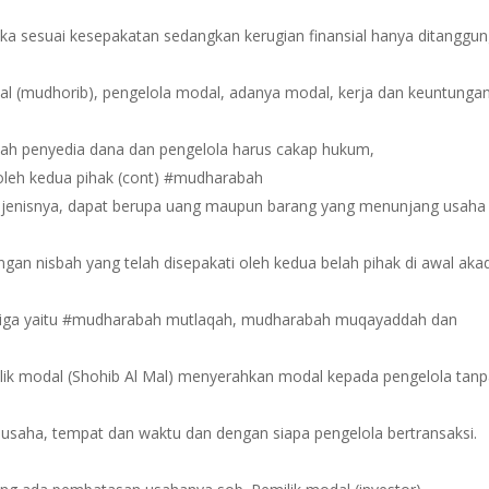
ka sesuai kesepakatan sedangkan kerugian finansial hanya ditanggu
al (mudhorib), pengelola modal, adanya modal, kerja dan keuntunga
lah penyedia dana dan pengelola harus cakap hukum,
 oleh kedua pihak (cont) #mudharabah
 jenisnya, dapat berupa uang maupun barang yang menunjang usaha
an nisbah yang telah disepakati oleh kedua belah pihak di awal akad
i tiga yaitu #mudharabah mutlaqah, mudharabah muqayaddah dan
ik modal (Shohib Al Mal) menyerahkan modal kepada pengelola tan
usaha, tempat dan waktu dan dengan siapa pengelola bertransaksi.