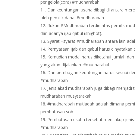
pengelola(cont) #mudharabah
Dan keuntungan usaha dibagi di antara mere
oleh pemilik dana. #mudharabah
Rukun #Mudharabah terdiri atas pemilik mod
dan adanya ijab qabul (shighot).
Syarat –syarat #mudharabah antara lain ada
Pernyataan ijab dan qabul harus dinyatakan
Kemudian modal harus diketahui jumlah dan
yang akan dijalankan. #mudharabah
Dan pembagian keuntungan harus sesuai deng
#mudharabah
Jenis akad mudharabah juga dibagi menjad
mudharabah musytarakah.
#mudharabah mutlaqah adalah dimana pemil
pembatasan sob.
Pembatasan usaha tersebut mencakup jenis 
#mudharabah