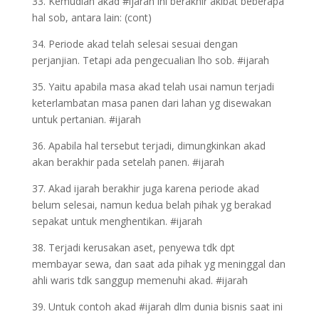
33. Kemudian akad #ijarah ini berakhir akibat beberapa
hal sob, antara lain: (cont)
34. Periode akad telah selesai sesuai dengan
perjanjian. Tetapi ada pengecualian lho sob. #ijarah
35. Yaitu apabila masa akad telah usai namun terjadi
keterlambatan masa panen dari lahan yg disewakan
untuk pertanian. #ijarah
36. Apabila hal tersebut terjadi, dimungkinkan akad
akan berakhir pada setelah panen. #ijarah
37. Akad ijarah berakhir juga karena periode akad
belum selesai, namun kedua belah pihak yg berakad
sepakat untuk menghentikan. #ijarah
38. Terjadi kerusakan aset, penyewa tdk dpt
membayar sewa, dan saat ada pihak yg meninggal dan
ahli waris tdk sanggup memenuhi akad. #ijarah
39. Untuk contoh akad #ijarah dlm dunia bisnis saat ini