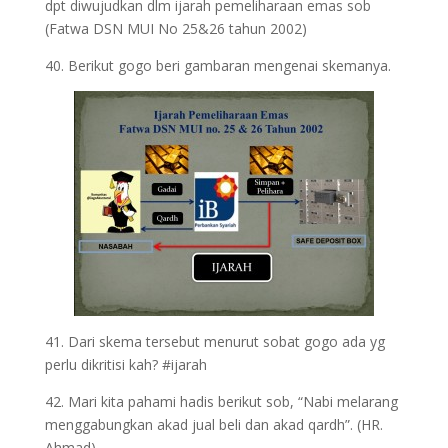
dpt diwujudkan dlm ijarah pemeliharaan emas sob
(Fatwa DSN MUI No 25&26 tahun 2002)
40. Berikut gogo beri gambaran mengenai skemanya.
41. Dari skema tersebut menurut sobat gogo ada yg
perlu dikritisi kah? #ijarah
42. Mari kita pahami hadis berikut sob, “Nabi melarang
menggabungkan akad jual beli dan akad qardh”. (HR.
Ahmad)