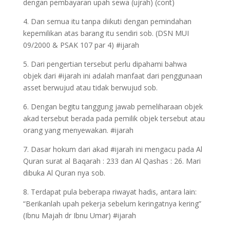
dengan pembayaran upah sewa (ujrah) (cont)
4. Dan semua itu tanpa diikuti dengan pemindahan
kepemilikan atas barang itu sendiri sob. (DSN MUI
09/2000 & PSAK 107 par 4) #ijarah
5. Dari pengertian tersebut perlu dipahami bahwa
objek dari #ijarah ini adalah manfaat dari penggunaan
asset berwujud atau tidak berwujud sob.
6. Dengan begitu tanggung jawab pemeliharaan objek
akad tersebut berada pada pemilik objek tersebut atau
orang yang menyewakan. #ijarah
7. Dasar hokum dari akad #ijarah ini mengacu pada Al
Quran surat al Baqarah : 233 dan Al Qashas : 26. Mari
dibuka Al Quran nya sob.
8. Terdapat pula beberapa riwayat hadis, antara lain:
“Berikanlah upah pekerja sebelum keringatnya kering”
(Ibnu Majah dr Ibnu Umar) #ijarah