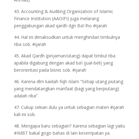
43. Accounting & Auditing Organization of Islamic
Finance Institution (AAOIFI) juga melarang
penggabungan akad qardh dgn Ba’i lho #ijarah
44. Hal ini dimaksudkan untuk menghindari timbulnya
riba sob. #ijarah
45. Akad Qardh (pinjaman/utang) dapat timbul riba
apabila digabung dengan akad ba’i (jual-beli) yang
berorientasi pada bisnis sob. #ijarah
46. Karena dlm kaidah fiqh Islam “Setiap utang piutang
yang mendatangkan manfaat (bagi yang berpiutang)
adalah riba”.
47. Cukup sekian dulu ya untuk sebagian materi #ijarah
kali ini sob.
48. Mengapa baru sebagian? Karena sebagian lagi yaitu
#IMBT bakal gogo bahas di lain kesempatan ya.