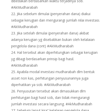
dibedakan berdasarkan waktu terjadinya sob.
#AkMudharabah
Jika sebelum dimulai (penyerahan dana) diakui
sebagai kerugian dan mengurangi jumlah nilai investasi.
#AkMudharabah
Jika setelah dimulai (penyerahan dana) akibat
adanya kerugian yg disebabkan bukan oleh kelalaian
pengelola dana (cont) #AkMudharabah
Hal tersebut akan diperhitungkan sebagai kerugian
yg dibagi berdasarkan prinsip bagi hasil.
#AkMudharabah
Apabila modal investasi mudharabah dlm bentuk
asset non kas, perhitungan penyusunannya juga
diperhatikan ya sob. #AkMudharabah
Penyusutan tersebut akan dimasukkan dlm
perhitungan bagi hasil sob, dan tidak mengurangi
jumlah investasi secara langsung. #AkMudharabah
Sebelum lanjut kira” kelalaian pengelola dana