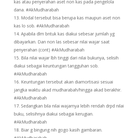
kas atau penyerahan aset non kas pada pengelola
dana. #AkMudharabah
Modal tersebut bisa berupa kas maupun aset non
kas lo sob. #AkMudharabah
Apabila dlm bntuk kas diakui sebesar jumlah yg
dibayarkan. Dan non las sebesar nilai wajar saat
penyerahan (cont) #AkMudharabah
Bila nilai wajar lbh tinggi dari nilai bukunya, selisih
diakui sebagai keuntungan tangguhan sob.
#AkMudharabah
Keuntungan tersebut akan diamortisasi sesuai
jangka waktu akad mudharabah/hingga akad berakhir.
#AkMudharabah
Sedangkan bila nilai wajarnya lebih rendah drpd nilai
buku, selisihnya diakui sebagai kerugian.
#AkMudharabah
Biar g bingung nih gogo kasih gambaran.
#AkMudharabah