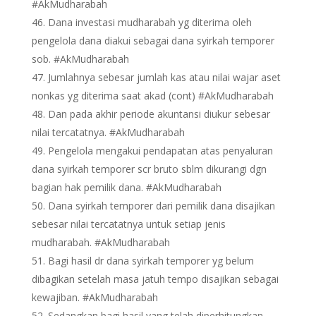
#AkMudharabah
Dana investasi mudharabah yg diterima oleh
pengelola dana diakui sebagai dana syirkah temporer
sob. #AkMudharabah
Jumlahnya sebesar jumlah kas atau nilai wajar aset
nonkas yg diterima saat akad (cont) #AkMudharabah
Dan pada akhir periode akuntansi diukur sebesar
nilai tercatatnya. #AkMudharabah
Pengelola mengakui pendapatan atas penyaluran
dana syirkah temporer scr bruto sblm dikurangi dgn
bagian hak pemilik dana. #AkMudharabah
Dana syirkah temporer dari pemilik dana disajikan
sebesar nilai tercatatnya untuk setiap jenis
mudharabah. #AkMudharabah
Bagi hasil dr dana syirkah temporer yg belum
dibagikan setelah masa jatuh tempo disajikan sebagai
kewajiban. #AkMudharabah
Sedangkan bagi hasil yang telah diperhitungkan