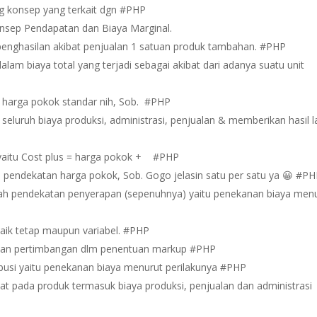
g konsep yang terkait dgn #PHP
nsep Pendapatan dan Biaya Marginal.
penghasilan akibat penjualan 1 satuan produk tambahan. #PHP
am biaya total yang terjadi sebagai akibat dari adanya suatu unit
harga pokok standar nih, Sob. #PHP
seluruh biaya produksi, administrasi, penjualan & memberikan hasil 
s yaitu Cost plus = harga pokok + #PHP
a pendekatan harga pokok, Sob. Gogo jelasin satu per satu ya 😀 #P
ah pendekatan penyerapan (sepenuhnya) yaitu penekanan biaya men
aik tetap maupun variabel. #PHP
ahan pertimbangan dlm penentuan markup #PHP
busi yaitu penekanan biaya menurut perilakunya #PHP
ekat pada produk termasuk biaya produksi, penjualan dan administrasi