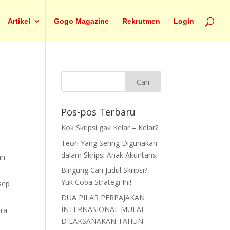
Artikel
Gogo Magazine
Rekrutmen
Login
Pos-pos Terbaru
Kok Skripsi gak Kelar – Kelar?
Teori Yang Sering Digunakan
dalam Skripsi Anak Akuntansi
in
Bingung Cari Judul Skripsi?
Yuk Coba Strategi Ini!
nsep
DUA PILAR PERPAJAKAN
INTERNASIONAL MULAI
ara
DILAKSANAKAN TAHUN