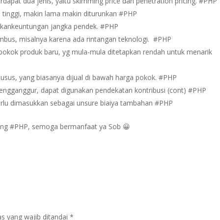
dapat dua jenis, yaitu skimming price dan penetration pricing. #PHP
a tinggi, makin lama makin diturunkan #PHP
lkankeuntungan jangka pendek. #PHP
ditembus, misalnya karena ada rintangan teknologi. #PHP
 pokok produk baru, yg mula-mula ditetapkan rendah untuk menarik
usus, yang biasanya dijual di bawah harga pokok. #PHP
ngganggur, dapat digunakan pendekatan kontribusi (cont) #PHP
 perlu dimasukkan sebagai unsure biaiya tambahan #PHP
tang #PHP, semoga bermanfaat ya Sob 😀
s yang wajib ditandai
*