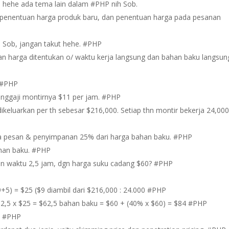
h hehe ada tema lain dalam #PHP nih Sob.
, penentuan harga produk baru, dan penentuan harga pada pesanan
u Sob, jangan takut hehe. #PHP
tuan harga ditentukan o/ waktu kerja langsung dan bahan baku langsun
 #PHP
enggaji montirnya $11 per jam. #PHP
dikeluarkan per th sebesar $216,000. Setiap thn montir bekerja 24,00
ya pesan & penyimpanan 25% dari harga bahan baku. #PHP
ahan baku. #PHP
ukan waktu 2,5 jam, dgn harga suku cadang $60? #PHP
+5) = $25 ($9 diambil dari $216,000 : 24.000 #PHP
 = 2,5 x $25 = $62,5 bahan baku = $60 + (40% x $60) = $84 #PHP
50 #PHP