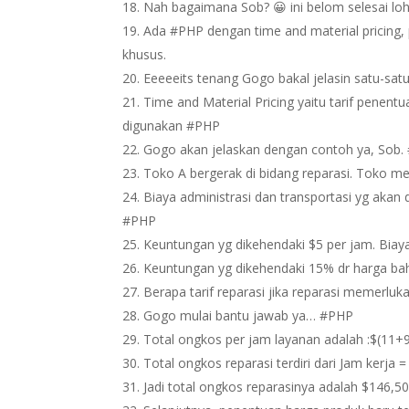
Nah bagaimana Sob? 😀 ini belom selesai lo
Ada #PHP dengan time and material pricing
khusus.
Eeeeeits tenang Gogo bakal jelasin satu-sat
Time and Material Pricing yaitu tarif penen
digunakan #PHP
Gogo akan jelaskan dengan contoh ya, Sob.
Toko A bergerak di bidang reparasi. Toko m
Biaya administrasi dan transportasi yg akan 
#PHP
Keuntungan yg dikehendaki $5 per jam. Bia
Keuntungan yg dikehendaki 15% dr harga b
Berapa tarif reparasi jika reparasi memerl
Gogo mulai bantu jawab ya… #PHP
Total ongkos per jam layanan adalah :$(11+9
Total ongkos reparasi terdiri dari Jam kerja
Jadi total ongkos reparasinya adalah $146,