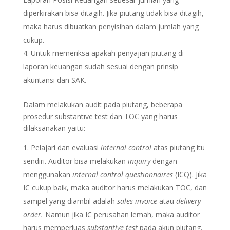
diperkirakan bisa ditagih. Jika piutang tidak bisa ditagih,
maka harus dibuatkan penyisihan dalam jumlah yang
cukup.
Untuk memeriksa apakah penyajian piutang di
laporan keuangan sudah sesuai dengan prinsip
akuntansi dan SAK.
Dalam melakukan audit pada piutang, beberapa
prosedur substantive test dan TOC yang harus
dilaksanakan yaitu:
Pelajari dan evaluasi
internal control
atas piutang itu
sendiri. Auditor bisa melakukan
inquiry
dengan
menggunakan
internal control questionnaires
(ICQ). Jika
IC cukup baik, maka auditor harus melakukan TOC, dan
sampel yang diambil adalah
sales invoice
atau
delivery
order.
Namun jika IC perusahan lemah, maka auditor
harus memperluas
substantive test
pada akun piutang.