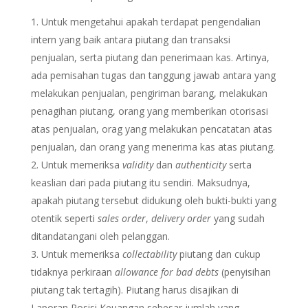
Untuk mengetahui apakah terdapat pengendalian
intern yang baik antara piutang dan transaksi
penjualan, serta piutang dan penerimaan kas. Artinya,
ada pemisahan tugas dan tanggung jawab antara yang
melakukan penjualan, pengiriman barang, melakukan
penagihan piutang, orang yang memberikan otorisasi
atas penjualan, orag yang melakukan pencatatan atas
penjualan, dan orang yang menerima kas atas piutang.
Untuk memeriksa
validity
dan
authenticity
serta
keaslian dari pada piutang itu sendiri. Maksudnya,
apakah piutang tersebut didukung oleh bukti-bukti yang
otentik seperti
sales order
,
delivery order
yang sudah
ditandatangani oleh pelanggan.
Untuk memeriksa
collectability
piutang dan cukup
tidaknya perkiraan
allowance for bad debts
(penyisihan
piutang tak tertagih). Piutang harus disajikan di
Laporan Posisi Keuangan sebesar jumlah yang