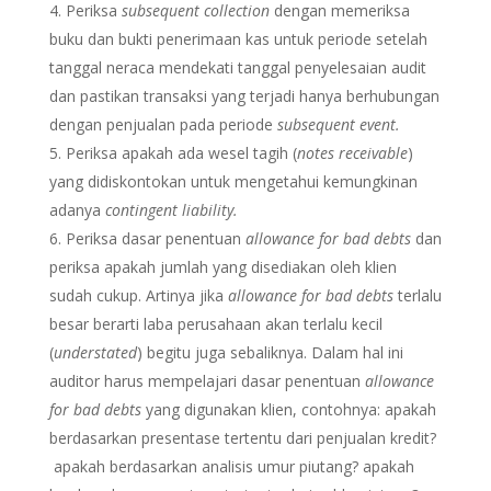
Periksa
subsequent collection
dengan memeriksa
buku dan bukti penerimaan kas untuk periode setelah
tanggal neraca mendekati tanggal penyelesaian audit
dan pastikan transaksi yang terjadi hanya berhubungan
dengan penjualan pada periode
subsequent event.
Periksa apakah ada wesel tagih (
notes receivable
)
yang didiskontokan untuk mengetahui kemungkinan
adanya
contingent liability.
Periksa dasar penentuan
allowance for bad debts
dan
periksa apakah jumlah yang disediakan oleh klien
sudah cukup. Artinya jika
allowance for bad debts
terlalu
besar berarti laba perusahaan akan terlalu kecil
(
understated
) begitu juga sebaliknya. Dalam hal ini
auditor harus mempelajari dasar penentuan
allowance
for bad debts
yang digunakan klien, contohnya: apakah
berdasarkan presentase tertentu dari penjualan kredit?
apakah berdasarkan analisis umur piutang? apakah