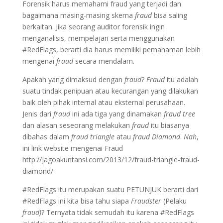
Forensik harus memahami fraud yang terjadi dan
bagaimana masing-masing skema
fraud
bisa saling
berkaitan. Jika seorang auditor forensik ingin
menganalisis, mempelajari serta menggunakan
#RedFlags, berarti dia harus memiliki pemahaman lebih
mengenai
fraud
secara mendalam.
Apakah yang dimaksud dengan
fraud
?
Fraud
itu adalah
suatu tindak penipuan atau kecurangan yang dilakukan
baik oleh pihak internal atau eksternal perusahaan.
Jenis dari
fraud
ini ada tiga yang dinamakan
fraud tree
dan alasan seseorang melakukan
fraud
itu biasanya
dibahas dalam
fraud triangle
atau
fraud Diamond
.
Nah
,
ini link website mengenai Fraud
http://jagoakuntansi.com/2013/12/fraud-triangle-fraud-
diamond/
#RedFlags itu merupakan suatu PETUNJUK berarti dari
#RedFlags ini kita bisa tahu siapa
Fraudster
(Pelaku
fraud)
? Ternyata tidak semudah itu karena #RedFlags