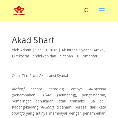
Akad Sharf
oleh
Admin
|
Sep 10, 2016
|
Akuntansi Syariah
,
Artikel
,
Direktorat Pendidikan dan Pelatihan
|
0 Komentar
Oleh: Tim Prodi Akuntansi Syariah
Al-sharf
secara etimologi artinya
Al-Ziyadah
(penambahan),
Al-‘Adl
(seimbang), penghindaran,
pemalingan penukaran, atau transaksi jual beli.
Kadang-kadang
Al-Sharf
dipahami berasal dari kata
Sharafa
yang artinya membayar dengan penambahan.