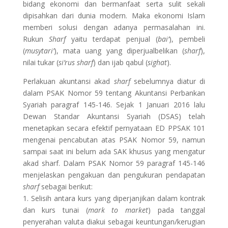
bidang ekonomi dan bermanfaat serta sulit sekali
dipisahkan dari dunia modern. Maka ekonomi Islam
memberi solusi dengan adanya permasalahan ini.
Rukun
Sharf
yaitu terdapat penjual (
bai’
), pembeli
(
musytari’
), mata uang yang diperjualbelikan (
sharf
),
nilai tukar (
si’rus sharf
) dan ijab qabul (
sighat
).
Perlakuan akuntansi akad
sharf
sebelumnya diatur di
dalam PSAK Nomor 59 tentang Akuntansi Perbankan
Syariah paragraf 145-146. Sejak 1 Januari 2016 lalu
Dewan Standar Akuntansi Syariah (DSAS) telah
menetapkan secara efektif pernyataan ED PPSAK 101
mengenai pencabutan atas PSAK Nomor 59, namun
sampai saat ini belum ada SAK khusus yang mengatur
akad sharf. Dalam PSAK Nomor 59 paragraf 145-146
menjelaskan pengakuan dan pengukuran pendapatan
sharf
sebagai berikut:
1. Selisih antara kurs yang diperjanjikan dalam kontrak
dan kurs tunai (
mark to market
) pada tanggal
penyerahan valuta diakui sebagai keuntungan/kerugian