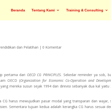
Beranda
Tentang Kami
Training & Consulting
Pendidikan dan Pelatihan
|
0 Komentar
ip pertama dari
OECD CG PRINCIPLES.
Sekedar reminder ya sob, 
alam OECD (
Organization for Economic Co-Operation and Developm
yang mereka susun sejak 1994 dan direvisi sebanyak dua kal yaitu
gka CG harus mewujudkan pasar modal yang transparan dan wajar, 
ien. Sementara tujuan kedua adalah kerangka CG harus sesuai d