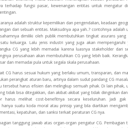
a terhadap fungsi pasar, kewenangan entitas untuk mengatur di
entingan.
ntaranya adalah struktur kepemilikan dan pengendalian, keadaan geogr
mbangan dari sebuah entitas. Maksudnya apa yah..? contohnya adalah 
sahamnya dimiliki oleh publik membutuhkan tingkat asurans yang 
 satu keluarga. Lalu jenis industri yang juga akan mempengaruhi 
ngka CG yang lebih memadai karena luasnya stakeholder dari s
angnya perusahaan akan membutuhkan CG yang lebih baik. Kerang
esar dan memadai pula untuk segala skala perusahaan.
kait CG harus sesuai hukum yang berlaku umum, transparan, dan 
lukan perangkat aturan baru, artinya dalam sudut pandang CG masala
tersebut harus efisien dan melingkup semuah pihak. Di lain pihak, 
g tidak bisa ditegakkan, dan akibat-akibat yang tidak diinginkan dan
r harus melihat cost-benefitnya secara keseluruhan. Jadi gak
 hanya suatu koda moral atau prinsip yang bila diartikan mengam
entasi, kepatuhan, dan sanksi terkait peraturan CG nya.
ian tanggung jawab atas organ-organ pengatur CG. Pembagian t