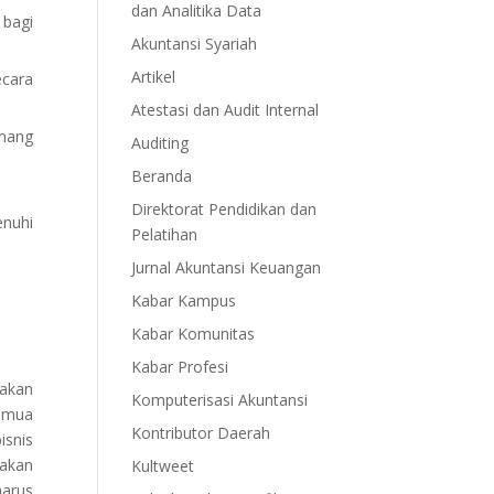
dan Analitika Data
bagi
Akuntansi Syariah
Artikel
cara
Atestasi dan Audit Internal
emang
Auditing
Beranda
Direktorat Pendidikan dan
enuhi
Pelatihan
Jurnal Akuntansi Keuangan
Kabar Kampus
Kabar Komunitas
Kabar Profesi
akan
Komputerisasi Akuntansi
semua
Kontributor Daerah
isnis
jakan
Kultweet
arus