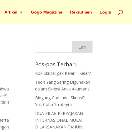
Artikel
Gogo Magazine
Rekrutmen
Login
Pos-pos Terbaru
Kok Skripsi gak Kelar – Kelar?
Teori Yang Sering Digunakan
bahwa
dalam Skripsi Anak Akuntansi
ent
),
Bingung Cari Judul Skripsi?
 2004
Yuk Coba Strategi Ini!
DUA PILAR PERPAJAKAN
serta
INTERNASIONAL MULAI
engan
DILAKSANAKAN TAHUN