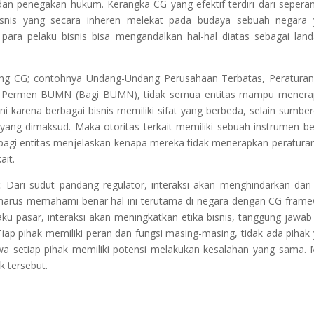
n penegakan hukum. Kerangka CG yang efektif terdiri dari sepera
bisnis yang secara inheren melekat pada budaya sebuah negara
para pelaku bisnis bisa mengandalkan hal-hal diatas sebagai lan
ang CG; contohnya Undang-Undang Perusahaan Terbatas, Peratura
an), Permen BUMN (Bagi BUMN), tidak semua entitas mampu mener
ni karena berbagai bisnis memiliki sifat yang berbeda, selain sumbe
ang dimaksud. Maka otoritas terkait memiliki sebuah instrumen b
an bagi entitas menjelaskan kenapa mereka tidak menerapkan peratur
ait.
. Dari sudut pandang regulator, interaksi akan menghindarkan dari 
 CG harus memahami benar hal ini terutama di negara dengan CG fram
ku pasar, interaksi akan meningkatkan etika bisnis, tanggung jawab
Tiap pihak memiliki peran dan fungsi masing-masing, tidak ada pihak
hwa setiap pihak memiliki potensi melakukan kesalahan yang sama.
k tersebut.