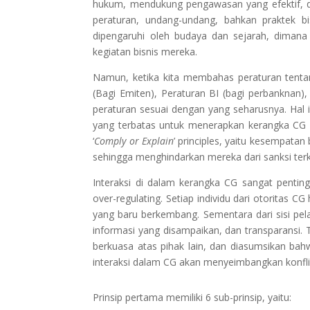
hukum, mendukung pengawasan yang efektif, da
peraturan, undang-undang, bahkan praktek 
dipengaruhi oleh budaya dan sejarah, dimana 
kegiatan bisnis mereka.
Namun, ketika kita membahas peraturan tent
(Bagi Emiten), Peraturan BI (bagi perbankn
peraturan sesuai dengan yang seharusnya. Hal i
yang terbatas untuk menerapkan kerangka CG y
‘
Comply or Explain
’ principles, yaitu kesempat
sehingga menghindarkan mereka dari sanksi terk
Interaksi di dalam kerangka CG sangat penting
over-regulating. Setiap individu dari otoritas
yang baru berkembang. Sementara dari sisi pela
informasi yang disampaikan, dan transparansi. 
berkuasa atas pihak lain, dan diasumsikan ba
interaksi dalam CG akan menyeimbangkan konfli
Prinsip pertama memiliki 6 sub-prinsip, yaitu: