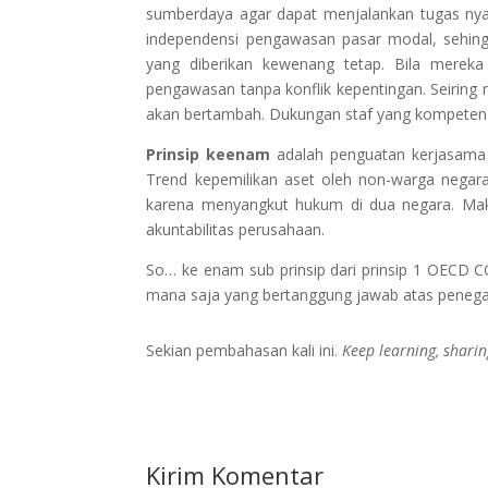
sumberdaya agar dapat menjalankan tugas nya 
independensi pengawasan pasar modal, sehin
yang diberikan kewenang tetap. Bila merek
pengawasan tanpa konflik kepentingan. Seirin
akan bertambah. Dukungan staf yang kompeten
Prinsip keenam
adalah penguatan kerjasama lin
Trend kepemilikan aset oleh non-warga negar
karena menyangkut hukum di dua negara. Maka
akuntabilitas perusahaan.
So… ke enam sub prinsip dari prinsip 1 OECD CG
mana saja yang bertanggung jawab atas penega
Sekian pembahasan kali ini.
Keep learning, sharin
Kirim Komentar