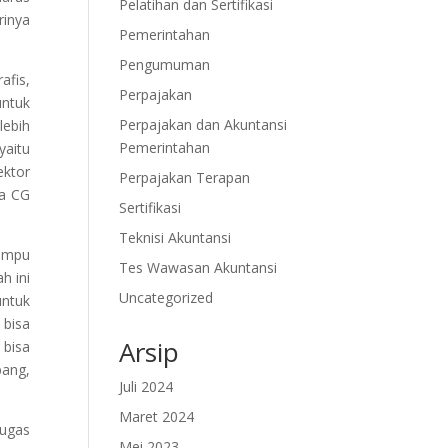
Pelatihan dan Sertifikasi
rinya
Pemerintahan
Pengumuman
afis,
Perpajakan
untuk
Perpajakan dan Akuntansi
lebih
Pemerintahan
yaitu
ektor
Perpajakan Terapan
ka CG
Sertifikasi
Teknisi Akuntansi
mampu
Tes Wawasan Akuntansi
h ini
Uncategorized
untuk
 bisa
Arsip
 bisa
bang,
Juli 2024
Maret 2024
ugas
Mei 2023