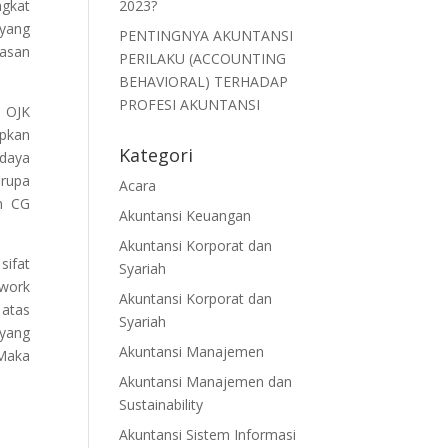
ngkat
2023?
 yang
PENTINGNYA AKUNTANSI
dasan
PERILAKU (ACCOUNTING
BEHAVIORAL) TERHADAP
PROFESI AKUNTANSI
n OJK
apkan
Kategori
rdaya
erupa
Acara
an CG
Akuntansi Keuangan
Akuntansi Korporat dan
sifat
Syariah
ework
Akuntansi Korporat dan
 atas
Syariah
 yang
Akuntansi Manajemen
 Maka
Akuntansi Manajemen dan
Sustainability
Akuntansi Sistem Informasi