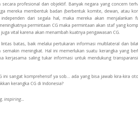
secara profesional dan objektif. Banyak negara yang concern ter
gga mereka membentuk badan (berbentuk komite, dewan, atau ko
a independen dari segala hal, maka mereka akan menjalankan f
g meningkatnya permintaan CG maka permintaan akan staf yang kom
 juga vital karena akan menambah kuatnya pengawasan CG.
tas batas, baik melalui pertukaran informasi multilateral dan bilat
a semakin meningkat. Hal ini memerlukan suatu kerangka yang be
 kerjasama saling tukar informasi untuk mendukung transparans
 ini sangat komprehensif ya sob… ada yang bisa jawab kira-kira oto
kkan kerangka CG di Indonesia?
g, inspiring…