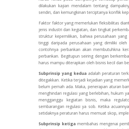
dilakukan kajian mendalam tentang dampakny
sendiri, dan kemungkinan terciptanya konflik kep
Faktor faktor yang memerlukan fleksibilitas dia
jenis industri dan kegiatan, dan tingkat perke
struktur kepemilikan, bahwa perusahaan yang 
tinggi daripada perusahaan yang dimiliki oleh
contohnya perbankan akan membutuhkna kera
perbankan. Begitupun seiring dengan berkemb
harus mampu diterapkan oleh bisnis kecil dan b
Subprinsip yang kedua
adalah peraturan ter
ditegakkan. Ketika terjadi kejadian yang memer
belum pernah ada. Maka, penerapan aturan baru 
menghindari regulasi yang berlebihan, hukum yan
mengganggu kegiatan bisnis, maka regulato
sembarangan regulasi ya sob. Ketika acuannya
setidaknya peraturan harus memuat skop, implem
Subprinsip ketiga
membahas mengenai pembag