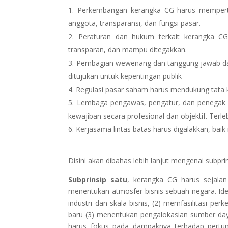
Perkembangan kerangka CG harus memperti
anggota, transparansi, dan fungsi pasar.
Peraturan dan hukum terkait kerangka C
transparan, dan mampu ditegakkan.
Pembagian wewenang dan tanggung jawab dari
ditujukan untuk kepentingan publik
Regulasi pasar saham harus mendukung tata k
Lembaga pengawas, pengatur, dan penegak h
kewajiban secara profesional dan objektif. Terle
Kerjasama lintas batas harus digalakkan, baik 
Disini akan dibahas lebih lanjut mengenai subpri
Subprinsip satu
, kerangka CG harus sejala
menentukan atmosfer bisnis sebuah negara. Ide
industri dan skala bisnis, (2) memfasilitasi 
baru (3) menentukan pengalokasian sumber day
harus fokus pada dampaknya terhadap pert