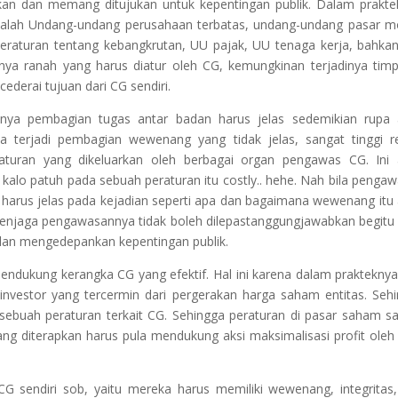
an dan memang ditujukan untuk kepentingan publik. Dalam prakt
alah Undang-undang perusahaan terbatas, undang-undang pasar m
peraturan tentang kebangkrutan, UU pajak, UU tenaga kerja, bahka
nya ranah yang harus diatur oleh CG, kemungkinan terjadinya tim
ederai tujuan dari CG sendiri.
knya pembagian tugas antar badan harus jelas sedemikian rupa
la terjadi pembagian wewenang yang tidak jelas, sangat tinggi r
-aturan yang dikeluarkan oleh berbagai organ pengawas CG. Ini
kalo patuh pada sebuah peraturan itu costly.. hehe. Nah bila penga
 harus jelas pada kejadian seperti apa dan bagaimana wewenang itu
 menjaga pengawasannya tidak boleh dilepastanggungjawabkan begitu 
 dan mengedepankan kepentingan publik.
dukung kerangka CG yang efektif. Hal ini karena dalam prakteknya
investor yang tercermin dari pergerakan harga saham entitas. Seh
sebuah peraturan terkait CG. Sehingga peraturan di pasar saham s
ang diterapkan harus pula mendukung aksi maksimalisasi profit oleh
 sendiri sob, yaitu mereka harus memiliki wewenang, integritas