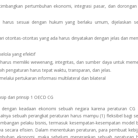
mbangkan pertumbuhan ekonomi, integrasi pasar, dan dorongan 
G harus sesuai dengan hukum yang berlaku umum, dijelaskan se
 otoritas-otoritas yang ada harus dinyatakan dengan jelas dan m
elola yang efektif
arus memiliki wewenang, integritas, dan sumber daya untuk mem
bih pengaturan harus tepat waktu, transparan, dan jelas.
melalui pertukaran informasi multilateral dan bilateral
nsip dari prinsip 1 OECD CG
n dengan keadaan ekonomi sebuah negara karena peraturan CG 
alnya sebuah perangkat peraturan harus mampu (1) fleksibel bagi 
perkembangan pelaku bisnis, termasuk kesempatan-kesempatan model b
a secara efisien. Dalam menentukan peraturan, para pembuat kebi
umbuhan ekonomi, maka sebelum menerapkan sebuah peraturan h