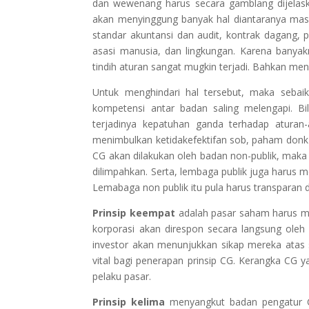
dan wewenang harus secara gamblang dijelask
akan menyinggung banyak hal diantaranya mas
standar akuntansi dan audit, kontrak dagang, 
asasi manusia, dan lingkungan. Karena banyak
tindih aturan sangat mugkin terjadi. Bahkan menc
Untuk menghindari hal tersebut, maka sebai
kompetensi antar badan saling melengapi. Bi
terjadinya kepatuhan ganda terhadap aturan
menimbulkan ketidakefektifan sob, paham donk 
CG akan dilakukan oleh badan non-publik, maka
dilimpahkan. Serta, lembaga publik juga harus
Lemabaga non publik itu pula harus transparan
Prinsip keempat
adalah pasar saham harus men
korporasi akan direspon secara langsung oleh 
investor akan menunjukkan sikap mereka atas 
vital bagi penerapan prinsip CG. Kerangka CG y
pelaku pasar.
Prinsip kelima
menyangkut badan pengatur CG