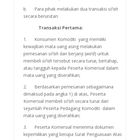
b. Para pihak melakukan dua transaksi
sil’ah
secara berurutan:
Transaksi Pertama:
1. Konsumen Komoditi yang memiliki
kewajiban mata uang asing melakukan
pemesanan
sil’ah
dan berjanji (
wa’d
) untuk
membeli
sil’ah
tersebut secara tunai, bertahap,
atau tangguh kepada Peserta Komersial dalam
mata uang yang diserahkan;
2. Berdasarkan pemesanan sebagaimana
dimaksud pada angka 1) di atas, Peserta
Komersial membeli
sil’ah
secara tunai dari
sejumlah Peserta Pedagang Komoditi dalam
mata uang yang diserahkan;
3. Peserta Komersial menerima dokumen
kepemilikan yang berupa Surat Penguasaan Atas