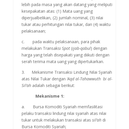
lebih pada masa yang akan datang yang meliputi
kesepakatan atas: (1) Mata uang yang
diperjualbelikan, (2) jumlah nominal, (3) nilai
tukar atau perhitungan nilai tukar, dan (4) waktu
pelaksanaan;
c. pada waktu pelaksanaan, para pihak
melakukan Transaksi
Spot
(
ijab-qabul
) dengan
harga yang telah disepakati yang diikuti dengan
serah terima mata uang yang dipertukarkan.
3. Mekanisme Transaksi Lindung Nilai Syariah
atas Nilai Tukar dengan
‘Aqd al-Tahawwuth bi al-
Sil’ah
adalah sebagai berikut:
Mekanisme 1:
a. Bursa Komoditi Syariah memfasilitasi
pelaku transaksi lindung nilai syariah atas nilai
tukar untuk melakukan transaksi atas
sil’ah
di
Bursa Komoditi Syariah;