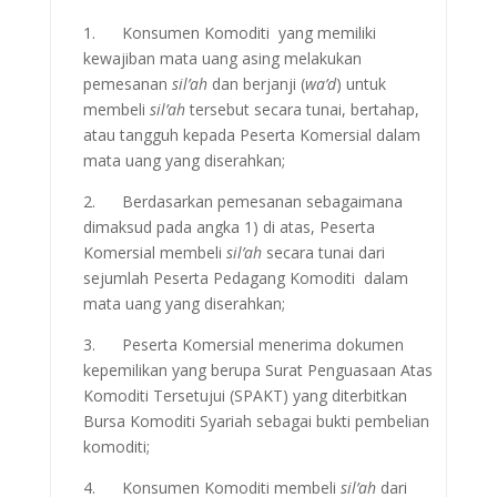
1. Konsumen Komoditi yang memiliki
kewajiban mata uang asing melakukan
pemesanan
sil’ah
dan berjanji (
wa’d
) untuk
membeli
sil’ah
tersebut secara tunai, bertahap,
atau tangguh kepada Peserta Komersial dalam
mata uang yang diserahkan;
2. Berdasarkan pemesanan sebagaimana
dimaksud pada angka 1) di atas, Peserta
Komersial membeli
sil’ah
secara tunai dari
sejumlah Peserta Pedagang Komoditi dalam
mata uang yang diserahkan;
3. Peserta Komersial menerima dokumen
kepemilikan yang berupa Surat Penguasaan Atas
Komoditi Tersetujui (SPAKT) yang diterbitkan
Bursa Komoditi Syariah sebagai bukti pembelian
komoditi;
4. Konsumen Komoditi membeli
sil’ah
dari