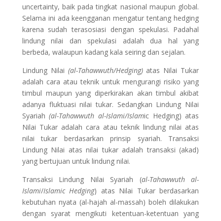
uncertainty, baik pada tingkat nasional maupun global.
Selama ini ada keengganan mengatur tentang hedging
karena sudah terasosiasi dengan spekulasi. Padahal
lindung nilai dan spekulasi adalah dua hal yang
berbeda, walaupun kadang kala seiring dan sejalan.
Lindung Nilai
(al-Tahawwuth/Hedging)
atas Nilai Tukar
adalah cara atau teknik untuk mengurangi risiko yang
timbul maupun yang diperkirakan akan timbul akibat
adanya fluktuasi nilai tukar. Sedangkan Lindung Nilai
Syariah
(al-Tahawwuth al-Islami/Islam
ic Hedging) atas
Nilai Tukar adalah cara atau teknik lindung nilai atas
nilai tukar berdasarkan prinsip syariah. Transaksi
Lindung Nilai atas nilai tukar adalah transaksi (akad)
yang bertujuan untuk lindung nilai.
Transaksi Lindung Nilai Syariah (
al-Tahawwuth al-
Islami
/
Islamic Hedging
) atas Nilai Tukar berdasarkan
kebutuhan nyata (al-hajah al-massah) boleh dilakukan
dengan syarat mengikuti ketentuan-ketentuan yang