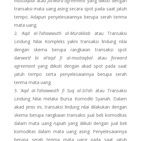
mustaqbal
atau
forward agreement
yang diikuti dengan
transaksi mata uang asing secara spot pada saat jatuh
tempo. Adapun penyelesaiannya berupa serah terima
mata uang.
‘Aqd al-Tahawwuth al-Murakkab
atau Transaksi
Lindung Nilai Kompleks yakni transaksi lindung nilai
dengan skema berupa rangkaian transaksi spot
dan
wa‘d bi al­‘aqd fi al-mustaqbal
atau
forward
agreement
yang diikuti dengan akad spot pada saat
jatuh tempo serta penyelesaiannya berupa serah
terima mata uang.
‘Aqd al-Tahawwuth fi Suq al-Sil’ah
atau Transaksi
Lindung Nilai melalui Bursa Komoditi Syariah. Dalam
akad jenis ini, transaksi lindung nilai dilakukan dengan
skema berupa rangkaian transaksi jual­ beli komoditas
dalam mata uang rupiah yang diikuti dengan jual ­beli
komoditas dalam mata uang asing. Penyelesaiannya
berupa serah terima mata uang pada saat jatuh