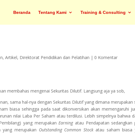
Beranda
Tentang Kami
Training & Consulting
an
,
Artikel
,
Direktorat Pendidikan dan Pelatihan
|
0 Komentar
akan membahas mengenai Sekuritas Dilutif. Langsung aja ya sob,
nurunan, sama hal-nya dengan Sekuritas Dilutif yang dimana merupakan 
aham biasa sehingga pada saat dikonversikan akan memengaruhi j
nan nilai Laba Per Saham atau terdilusi. Lebih simpelnya bahwa 
(Pembilang) yang merupakan
Earning
atau Pendapatan sedangkan 
t) yang merupakan
Outstanding Common Stock
atau saham biasa 