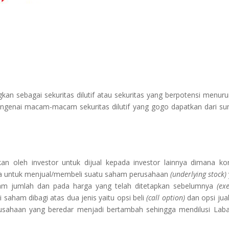
kan sebagai sekuritas dilutif atau sekuritas yang berpotensi menur
mengenai macam-macam sekuritas dilutif yang gogo dapatkan dari s
an oleh investor untuk dijual kepada investor lainnya dimana ko
ya untuk menjual/membeli suatu saham perusahaan
(underlying stock)
lam jumlah dan pada harga yang telah ditetapkan sebelumnya
(ex
i saham dibagi atas dua jenis yaitu opsi beli
(call option)
dan opsi jua
sahaan yang beredar menjadi bertambah sehingga mendilusi Lab