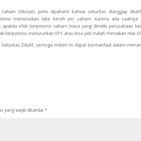
aham Dilusian, perlu dipahami bahwa sekuritas dianggap dilutif
otensi menurunkan laba bersih per saham. Karena ada saatnya 
 apabila efek berpotensi saham biasa yang dimiliki perusahaan ber
k berpotensi menurunkan EPS atau bisa jadi malah menaikan nilai E
Sekuritas Dilutif, semoga materi ini dapat bermanfaat dalam men
s yang wajib ditandai
*