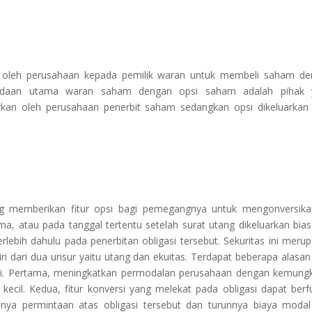
 oleh perusahaan kepada pemilik waran untuk membeli saham de
rbedaan utama waran saham dengan opsi saham adalah pihak 
rkan oleh perusahaan penerbit saham sedangkan opsi dikeluarkan
ng memberikan fitur opsi bagi pemegangnya untuk mengonversik
a, atau pada tanggal tertentu setelah surat utang dikeluarkan bia
rlebih dahulu pada penerbitan obligasi tersebut. Sekuritas ini meru
diri dari dua unsur yaitu utang dan ekuitas. Terdapat beberapa alasan
si. Pertama, meningkatkan permodalan perusahaan dengan kemung
cil. Kedua, fitur konversi yang melekat pada obligasi dapat berf
ya permintaan atas obligasi tersebut dan turunnya biaya modal