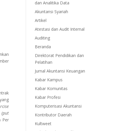
dan Analitika Data
Akuntansi Syariah
Artikel
Atestasi dan Audit Internal
Auditing
Beranda
unkan
Direktorat Pendidikan dan
umber
Pelatihan
Jurnal Akuntansi Keuangan
Kabar Kampus
Kabar Komunitas
ntrak
Kabar Profesi
yang
Komputerisasi Akuntansi
ercise
l
(put
Kontributor Daerah
a Per
Kultweet