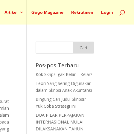
Artikel
Gogo Magazine
Rekrutmen
Login
Pos-pos Terbaru
Kok Skripsi gak Kelar – Kelar?
Teori Yang Sering Digunakan
dalam Skripsi Anak Akuntansi
Bingung Cari Judul Skripsi?
surat
Yuk Coba Strategi Ini!
umlah
dalam
DUA PILAR PERPAJAKAN
pada
INTERNASIONAL MULAI
yang
DILAKSANAKAN TAHUN