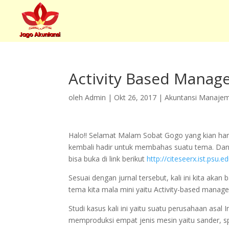
Activity Based Mana
oleh
Admin
|
Okt 26, 2017
|
Akuntansi Manaje
Halo!! Selamat Malam Sobat Gogo yang kian har
kembali hadir untuk membahas suatu tema. Dan
bisa buka di link berikut
http://citeseerx.ist.ps
Sesuai dengan jurnal tersebut, kali ini kita ak
tema kita mala mini yaitu Activity-based manag
Studi kasus kali ini yaitu suatu perusahaan asa
memproduksi empat jenis mesin yaitu sander, spl