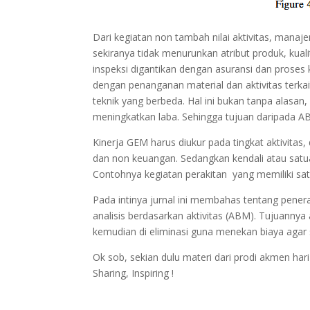
Dari kegiatan non tambah nilai aktivitas, manaj
sekiranya tidak menurunkan atribut produk, kual
inspeksi digantikan dengan asuransi dan proses 
dengan penanganan material dan aktivitas terk
teknik yang berbeda. Hal ini bukan tanpa alasa
meningkatkan laba. Sehingga tujuan daripada AB
Kinerja GEM harus diukur pada tingkat aktivita
dan non keuangan. Sedangkan kendali atau satua
Contohnya kegiatan perakitan yang memiliki sat
Pada intinya jurnal ini membahas tentang pen
analisis berdasarkan aktivitas (ABM). Tujuanny
kemudian di eliminasi guna menekan biaya agar
Ok sob, sekian dulu materi dari prodi akmen har
Sharing, Inspiring !