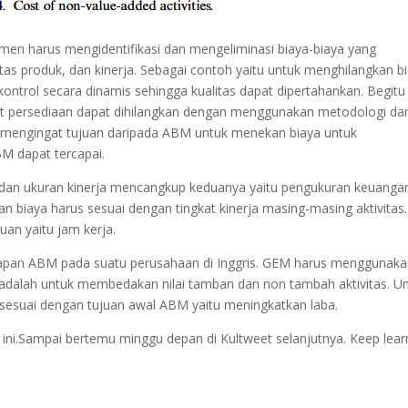
emen harus mengidentifikasi dan mengeliminasi biaya-biaya yang
itas produk, dan kinerja. Sebagai contoh yaitu untuk menghilangkan b
kontrol secara dinamis sehingga kualitas dapat dipertahankan. Begitu
ait persediaan dapat dihilangkan dengan menggunakan metodologi da
n, mengingat tujuan daripada ABM untuk menekan biaya untuk
M dapat tercapai.
s, dan ukuran kinerja mencangkup keduanya yaitu pengukuran keuanga
n biaya harus sesuai dengan tingkat kinerja masing-masing aktivitas.
uan yaitu jam kerja.
erapan ABM pada suatu perusahaan di Inggris. GEM harus menggunak
a adalah untuk membedakan nilai tamban dan non tambah aktivitas. U
 sesuai dengan tujuan awal ABM yaitu meningkatkan laba.
i ini.Sampai bertemu minggu depan di Kultweet selanjutnya. Keep lear