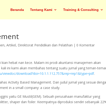
Beranda
Tentang Kami
Training & Consulting
gement
men
,
Artikel
,
Direktorat Pendidikan dan Pelatihan
|
0 Komentar
i kian hebat nan kece. Malam ini prodi akuntansi manajemen akan
 kali ini kami akan membahas tentang suatu jurnal yang teman-tema
u.edu/viewdoc/download?doi=10.1.1.112.757&rep=rep1&type=pdf
.
an bahas Activity Based Management. Dan judul jurnal yang sesuai deng
ement in a small company: a case study.
l Inggris yaitu GE Mustil(GEM). Sebuah perusahaan manufaktur yang
itter, shaper dan foiler. Keempatnya diproduksi sendiri sebanyak 22