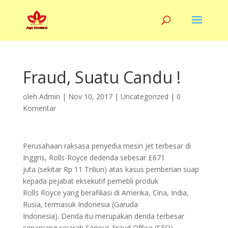
Fraud, Suatu Candu !
oleh
Admin
|
Nov 10, 2017
|
Uncategorized
|
0
Komentar
Perusahaan raksasa penyedia mesin jet terbesar di
Inggris, Rolls-Royce dedenda sebesar £671
juta (sekitar Rp 11 Triliun) atas kasus pemberian suap
kepada pejabat eksekutif pemebli produk
Rolls Royce yang berafiliasi di Amerika, Cina, India,
Rusia, termasuk Indonesia (Garuda
Indonesia). Denda itu merupakan denda terbesar
sepanjang sejarah Serious Fraud Office (SFO)