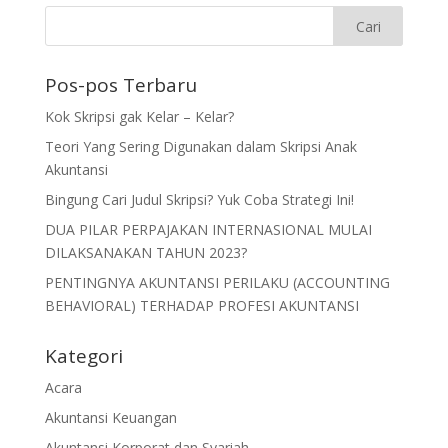
Pos-pos Terbaru
Kok Skripsi gak Kelar – Kelar?
Teori Yang Sering Digunakan dalam Skripsi Anak
Akuntansi
Bingung Cari Judul Skripsi? Yuk Coba Strategi Ini!
DUA PILAR PERPAJAKAN INTERNASIONAL MULAI
DILAKSANAKAN TAHUN 2023?
PENTINGNYA AKUNTANSI PERILAKU (ACCOUNTING
BEHAVIORAL) TERHADAP PROFESI AKUNTANSI
Kategori
Acara
Akuntansi Keuangan
Akuntansi Korporat dan Syariah