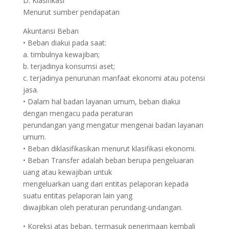
D. Klasifikasi
Menurut sumber pendapatan
Akuntansi Beban
• Beban diakui pada saat:
a. timbulnya kewajiban;
b. terjadinya konsumsi aset;
c. terjadinya penurunan manfaat ekonomi atau potensi
jasa.
• Dalam hal badan layanan umum, beban diakui
dengan mengacu pada peraturan
perundangan yang mengatur mengenai badan layanan
umum.
• Beban diklasifikasikan menurut klasifikasi ekonomi.
• Beban Transfer adalah beban berupa pengeluaran
uang atau kewajiban untuk
mengeluarkan uang dari entitas pelaporan kepada
suatu entitas pelaporan lain yang
diwajibkan oleh peraturan perundang-undangan.
• Koreksi atas beban, termasuk penerimaan kembali