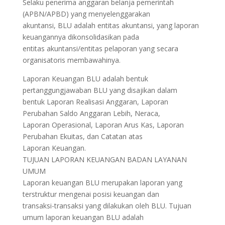
Selaku penerima anggaran belanja pemerintah
(APBN/APBD) yang menyelenggarakan
akuntansi, BLU adalah entitas akuntansi, yang laporan
keuangannya dikonsolidasikan pada
entitas akuntansi/entitas pelaporan yang secara
organisatoris membawahinya.
Laporan Keuangan BLU adalah bentuk
pertanggungjawaban BLU yang disajikan dalam
bentuk Laporan Realisasi Anggaran, Laporan
Perubahan Saldo Anggaran Lebih, Neraca,
Laporan Operasional, Laporan Arus Kas, Laporan
Perubahan Ekuitas, dan Catatan atas
Laporan Keuangan.
TUJUAN LAPORAN KEUANGAN BADAN LAYANAN
UMUM
Laporan keuangan BLU merupakan laporan yang
terstruktur mengenai posisi keuangan dan
transaksi-transaksi yang dilakukan oleh BLU. Tujuan
umum laporan keuangan BLU adalah