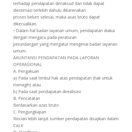
terhadap pendapatan dimaksud dan tidak dapat
diestimasi terlebih dahulu dikarenakan
proses belum selesai, maka asas bruto dapat
dikecualikan.
• Dalam hal badan layanan umum, pendapatan diakui
dengan mengacu pada peraturan
perundangan yang mengatur mengenai badan layanan
umum.
AKUNTANSI PENDAPATAN PADA LAPORAN
OPERASIONAL
A. Pengakuan
a) Pada saat timbul hak atas pendapatan (hak untuk
menagih) atau
b) Pada saat pendapatan direalisasi
B. Pencatatan
Berdasarkan azas bruto
C. Pengungkapan
Rincian lebih lanjut sumber pendapatan disajikan dalam
CaLK