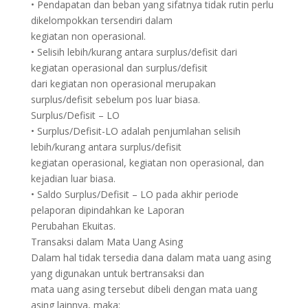
• Pendapatan dan beban yang sifatnya tidak rutin perlu
dikelompokkan tersendiri dalam
kegiatan non operasional.
• Selisih lebih/kurang antara surplus/defisit dari
kegiatan operasional dan surplus/defisit
dari kegiatan non operasional merupakan
surplus/defisit sebelum pos luar biasa.
Surplus/Defisit – LO
• Surplus/Defisit-LO adalah penjumlahan selisih
lebih/kurang antara surplus/defisit
kegiatan operasional, kegiatan non operasional, dan
kejadian luar biasa.
• Saldo Surplus/Defisit – LO pada akhir periode
pelaporan dipindahkan ke Laporan
Perubahan Ekuitas.
Transaksi dalam Mata Uang Asing
Dalam hal tidak tersedia dana dalam mata uang asing
yang digunakan untuk bertransaksi dan
mata uang asing tersebut dibeli dengan mata uang
asing lainnya, maka: