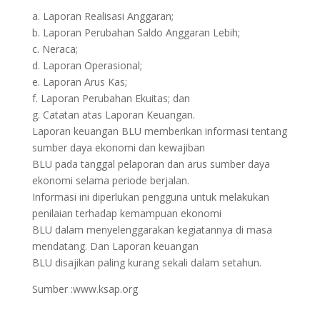
a. Laporan Realisasi Anggaran;
b. Laporan Perubahan Saldo Anggaran Lebih;
c. Neraca;
d. Laporan Operasional;
e. Laporan Arus Kas;
f. Laporan Perubahan Ekuitas; dan
g. Catatan atas Laporan Keuangan.
Laporan keuangan BLU memberikan informasi tentang
sumber daya ekonomi dan kewajiban
BLU pada tanggal pelaporan dan arus sumber daya
ekonomi selama periode berjalan.
Informasi ini diperlukan pengguna untuk melakukan
penilaian terhadap kemampuan ekonomi
BLU dalam menyelenggarakan kegiatannya di masa
mendatang. Dan Laporan keuangan
BLU disajikan paling kurang sekali dalam setahun.
Sumber :www.ksap.org