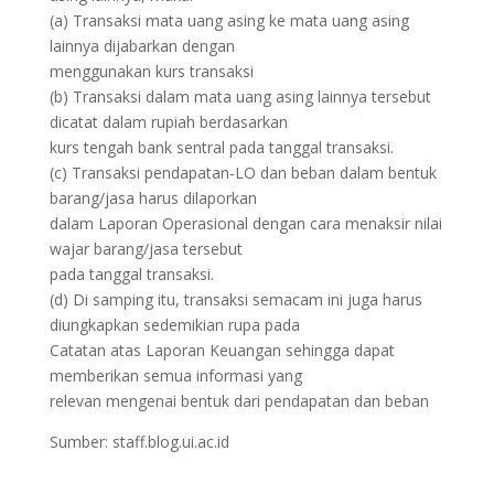
(a) Transaksi mata uang asing ke mata uang asing
lainnya dijabarkan dengan
menggunakan kurs transaksi
(b) Transaksi dalam mata uang asing lainnya tersebut
dicatat dalam rupiah berdasarkan
kurs tengah bank sentral pada tanggal transaksi.
(c) Transaksi pendapatan-LO dan beban dalam bentuk
barang/jasa harus dilaporkan
dalam Laporan Operasional dengan cara menaksir nilai
wajar barang/jasa tersebut
pada tanggal transaksi.
(d) Di samping itu, transaksi semacam ini juga harus
diungkapkan sedemikian rupa pada
Catatan atas Laporan Keuangan sehingga dapat
memberikan semua informasi yang
relevan mengenai bentuk dari pendapatan dan beban
Sumber: staff.blog.ui.ac.id