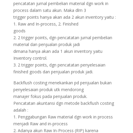
pencatatan jurnal pembelian material dgn work in
process dalam satu akun. Maka dlm 3
trigger points hanya akan ada 2 akun inventory yaitu :
1. Raw and In-process, 2. Finished
goods
2. 2 trigger points, dgn pencatatan jurnal pembelian
material dan penjualan produk jadi
dimana hanya akan ada 1 akun inventory yaitu
Inventory control.
3. 2 trigger points, dgn pencatatan penyelesaian
finished goods dan penjualan produk jadi.
Backflush costing menekankan pd penjualan bukan
penyelesaian produk utk mendorong
manajer fokus pada penjualan produk.
Pencatatan akuntansi dgn metode backflush costing
adalah :
1. Penggabungan Raw material dgn work in process
menjadi Raw and in-process
2. Adanya akun Raw In-Process (RIP) karena