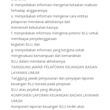
d. menyediakan informasi mengenai ketaatan realisasi
terhadap anggarannya;
e. menyediakan informasi mengenai cara entitas
pelaporan mendanai aktivitasnya dan
memenuhi kebutuhan kasnya;
f. menyediakan informasi mengenai potensi BLU untuk
membiayai penyelenggaraan
kegiatan BLU; dan
g. menyediakan informasi yang berguna untuk
mengevaluasi kemampuan dan kemandirian
BLU dalam mendanai aktivitasnya.
TANGGUNG JAWAB PELAPORAN KEUANGAN BADAN
LAYANAN UMUM
Tanggung jawab penyusunan dan penyajian laporan
keuangan BLU berada pada pimpinan
BLU atau pejabat yang ditunjuk.
KOMPONEN LAPORAN KEUANGAN BADAN LAYANAN
UMUM
Komponen laporan keuangan BLU terdiri atas: