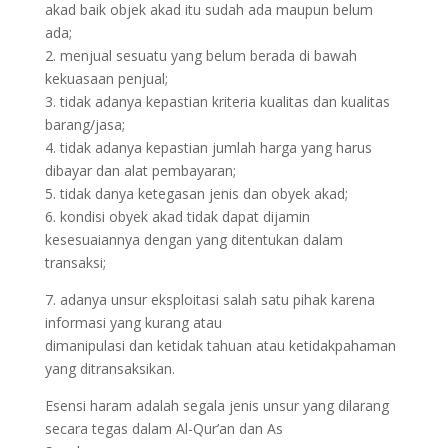
akad baik objek akad itu sudah ada maupun belum
ada;
2. menjual sesuatu yang belum berada di bawah
kekuasaan penjual;
3. tidak adanya kepastian kriteria kualitas dan kualitas
barang/jasa;
4. tidak adanya kepastian jumlah harga yang harus
dibayar dan alat pembayaran;
5. tidak danya ketegasan jenis dan obyek akad;
6. kondisi obyek akad tidak dapat dijamin
kesesuaiannya dengan yang ditentukan dalam
transaksi;
7. adanya unsur eksploitasi salah satu pihak karena
informasi yang kurang atau
dimanipulasi dan ketidak tahuan atau ketidakpahaman
yang ditransaksikan.
Esensi haram adalah segala jenis unsur yang dilarang
secara tegas dalam Al-Qur’an dan As