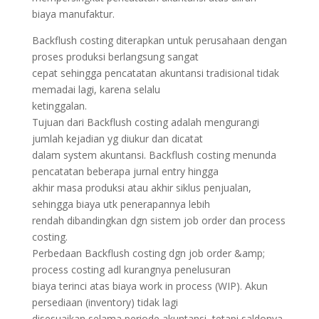
biaya manufaktur.
Backflush costing diterapkan untuk perusahaan dengan
proses produksi berlangsung sangat
cepat sehingga pencatatan akuntansi tradisional tidak
memadai lagi, karena selalu
ketinggalan.
Tujuan dari Backflush costing adalah mengurangi
jumlah kejadian yg diukur dan dicatat
dalam system akuntansi. Backflush costing menunda
pencatatan beberapa jurnal entry hingga
akhir masa produksi atau akhir siklus penjualan,
sehingga biaya utk penerapannya lebih
rendah dibandingkan dgn sistem job order dan process
costing.
Perbedaan Backflush costing dgn job order &amp;
process costing adl kurangnya penelusuran
biaya terinci atas biaya work in process (WIP). Akun
persediaan (inventory) tidak lagi
disesuaikan selama periode akuntansi, tetapi saldonya