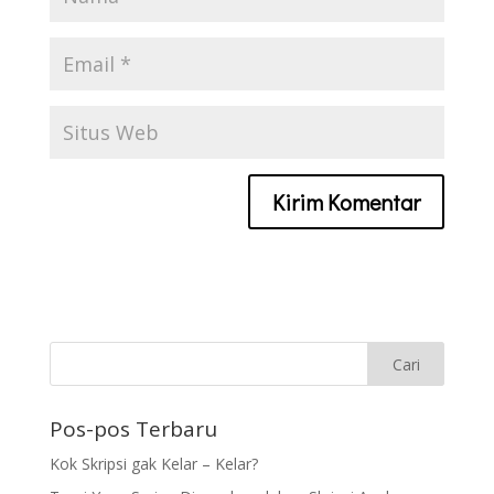
Pos-pos Terbaru
Kok Skripsi gak Kelar – Kelar?