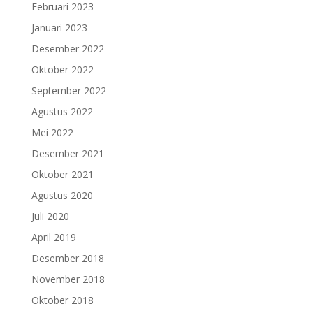
Februari 2023
Januari 2023
Desember 2022
Oktober 2022
September 2022
Agustus 2022
Mei 2022
Desember 2021
Oktober 2021
Agustus 2020
Juli 2020
April 2019
Desember 2018
November 2018
Oktober 2018