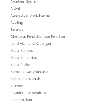
Akuntansi Syariah
Artikel
Atestasi dan Audit Internal
Auditing
Beranda
Direktorat Pendidikan dan Pelatihan
Jurnal Akuntansi Keuangan
Kabar Kampus
Kabar Komunitas
Kabar Profesi
Komputerisasi Akuntansi
Kontributor Daerah
Kultweet
Pelatihan dan Sertifikasi
Pemerintahan