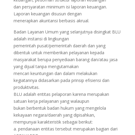
dan persyaratan minimum isi laporan keuangan.
Laporan keuangan disusun dengan
menerapkan akuntansi berbasis akrual.
Badan Layanan Umum yang selanjutnya disingkat BLU
adalah instansi di lingkungan
pemerintah pusat/pemerintah daerah dan yang
dibentuk untuk memberikan pelayanan kepada
masyarakat berupa penyediaan barang dan/atau jasa
yang dijual tanpa mengutamakan
mencari keuntungan dan dalam melakukan
kegiatannya didasarkan pada prinsip efisiensi dan
produktivitas.
BLU adalah entitas pelaporan karena merupakan
satuan kerja pelayanan yang walaupun
bukan berbentuk badan hukum yang mengelola
kekayaan negara/daerah yang dipisahkan,
mempunyai karakteristik sebagai berikut:
a. pendanaan entitas tersebut merupakan bagian dari