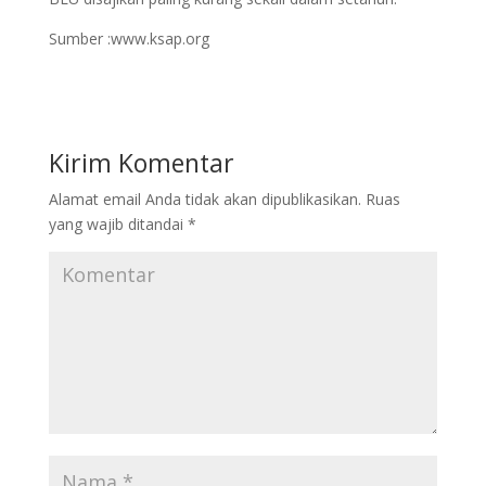
Sumber :www.ksap.org
Kirim Komentar
Alamat email Anda tidak akan dipublikasikan.
Ruas
yang wajib ditandai
*