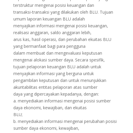
terstruktur mengenai posisi keuangan dan
transaksi-transaksi yang dilakukan oleh BLU. Tujuan
umum laporan keuangan BLU adalah
menyajikan informasi mengenai posisi keuangan,
realisasi anggaran, saldo anggaran lebih,
arus kas, hasil operasi, dan perubahan ekuitas BLU
yang bermanfaat bagi para pengguna
dalam membuat dan mengevaluasi keputusan
mengenai alokasi sumber daya. Secara spesifik,
tujuan pelaporan keuangan BLU adalah untuk
menyajikan informasi yang berguna untuk
pengambilan keputusan dan untuk menunjukkan
akuntabilitas entitas pelaporan atas sumber
daya yang dipercayakan kepadanya, dengan:
a. menyediakan informasi mengenai posisi sumber
daya ekonomi, kewajiban, dan ekuitas
BLU;
b. menyediakan informasi mengenai perubahan posisi
sumber daya ekonomi, kewajiban,