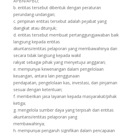
APBN/APBD;
b. entitas tersebut dibentuk dengan peraturan
perundang-undangan;
c. pimpinan entitas tersebut adalah pejabat yang
diangkat atau ditunjuk;
d. entitas tersebut membuat pertanggungjawaban baik
langsung kepada entitas
akuntansi/entitas pelaporan yang membawahinya dan
secara tidak langsung kepada wakil
rakyat sebagai pihak yang menyetujui anggaran;
e. mempunyai kewenangan dalam pengelolaan
keuangan, antara lain penggunaan
pendapatan, pengelolaan kas, investasi, dan pinjaman
sesuai dengan ketentuan;
f. memberikan jasa layanan kepada masyarakat/pihak
ketiga;
g. mengelola sumber daya yang terpisah dari entitas
akuntansi/entitas pelaporan yang
membawahinya;
h. mempunyai pengaruh signifikan dalam pencapaian