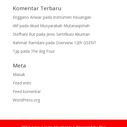
Komentar Terbaru
Enggano Anwar
pada
Instrumen Keuangan
Alif
pada
Akad Musyarakah Mutanaqishah
Stefhani Rut
pada
Jenis Sertifikasi Akuntan
Rahmat Ramdani
pada
Overview 12th GSENT
Tjip
pada
The Big Four
Meta
Masuk
Feed entri
Feed komentar
WordPress.org