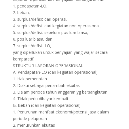
1. pendapatan-LO,
2. beban,
3. surplus/defisit dari operasi,
4. surplus/defisit dari kegiatan non operasional,
5. surplus/defisit sebelum pos luar biasa,
6. pos luar biasa, dan
7. surplus/defisit-LO,
yang diperlukan untuk penyajian yang wajar secara
komparatif.
STRUKTUR LAPORAN OPERASIONAL
A. Pendapatan-LO (dari kegiatan operasional)
1. Hak pemerintah
2. Diakui sebagai penambah ekuitas
3. Dalam periode tahun anggaran yg bersangkutan
4. Tidak perlu dibayar kembali
B. Beban (dari kegiatan operasional)
1. Penurunan manfaat ekonomi/potensi jasa dalam
periode pelaporan
2. menurunkan ekuitas