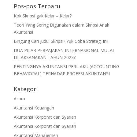
Pos-pos Terbaru
Kok Skripsi gak Kelar – Kelar?
Teori Yang Sering Digunakan dalam Skripsi Anak
Akuntansi
Bingung Cari Judul Skripsi? Yuk Coba Strategi Ini!
DUA PILAR PERPAJAKAN INTERNASIONAL MULAI
DILAKSANAKAN TAHUN 2023?
PENTINGNYA AKUNTANSI PERILAKU (ACCOUNTING
BEHAVIORAL) TERHADAP PROFESI AKUNTANSI
Kategori
Acara
Akuntansi Keuangan
Akuntansi Korporat dan Syariah
Akuntansi Korporat dan Syariah
Akuntansi Manajemen