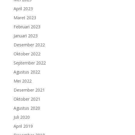
April 2023
Maret 2023
Februari 2023
Januari 2023
Desember 2022
Oktober 2022
September 2022
Agustus 2022
Mei 2022
Desember 2021
Oktober 2021
Agustus 2020
Juli 2020
April 2019