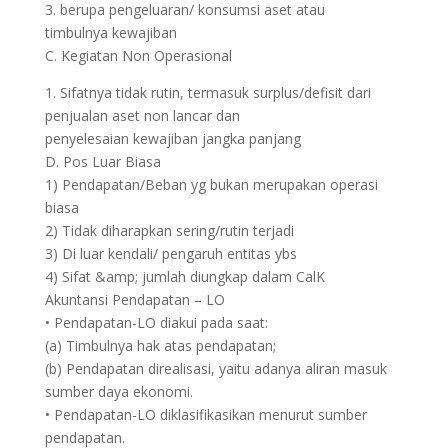
3. berupa pengeluaran/ konsumsi aset atau
timbulnya kewajiban
C. Kegiatan Non Operasional
1. Sifatnya tidak rutin, termasuk surplus/defisit dari
penjualan aset non lancar dan
penyelesaian kewajiban jangka panjang
D. Pos Luar Biasa
1) Pendapatan/Beban yg bukan merupakan operasi
biasa
2) Tidak diharapkan sering/rutin terjadi
3) Di luar kendali/ pengaruh entitas ybs
4) Sifat &amp; jumlah diungkap dalam CalK
Akuntansi Pendapatan – LO
• Pendapatan-LO diakui pada saat:
(a) Timbulnya hak atas pendapatan;
(b) Pendapatan direalisasi, yaitu adanya aliran masuk
sumber daya ekonomi.
• Pendapatan-LO diklasifikasikan menurut sumber
pendapatan.