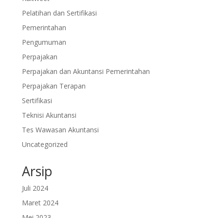
Pelatihan dan Sertifikasi
Pemerintahan
Pengumuman
Perpajakan
Perpajakan dan Akuntansi Pemerintahan
Perpajakan Terapan
Sertifikasi
Teknisi Akuntansi
Tes Wawasan Akuntansi
Uncategorized
Arsip
Juli 2024
Maret 2024
Mei 2023