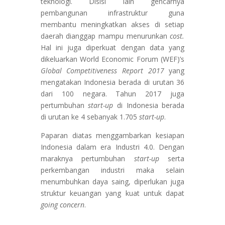
teknologi. Disisi lain gencarnya
pembangunan infrastruktur guna
membantu meningkatkan akses di setiap
daerah dianggap mampu menurunkan
cost.
Hal ini juga diperkuat dengan data yang
dikeluarkan World Economic Forum (WEF)’s
Global Competitiveness Report 2017
yang
mengatakan Indonesia berada di urutan 36
dari 100 negara. Tahun 2017 juga
pertumbuhan
start-up
di Indonesia berada
di urutan ke 4 sebanyak 1.705
start-up
.
Paparan diatas menggambarkan kesiapan
Indonesia dalam era Industri 4.0. Dengan
maraknya pertumbuhan
start-up
serta
perkembangan industri maka selain
menumbuhkan daya saing, diperlukan juga
struktur keuangan yang kuat untuk dapat
going concern
.