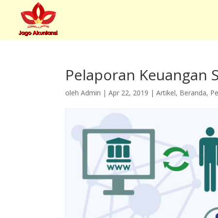
Pelaporan Keuangan S
oleh
Admin
|
Apr 22, 2019
|
Artikel
,
Beranda
,
Pe