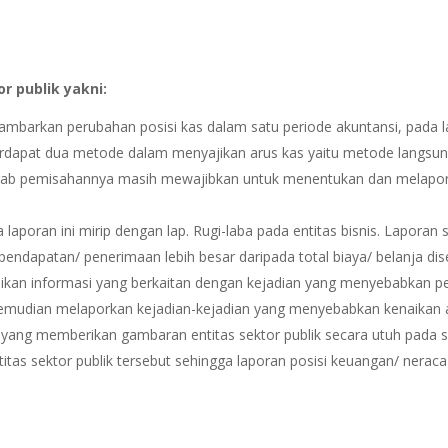
 publik yakni:
mbarkan perubahan posisi kas dalam satu periode akuntansi, pada lap
Terdapat dua metode dalam menyajikan arus kas yaitu metode langsu
ebab pemisahannya masih mewajibkan untuk menentukan dan melapor
 laporan ini mirip dengan lap. Rugi-laba pada entitas bisnis. Laporan
 pendapatan/ penerimaan lebih besar daripada total biaya/ belanja dise
jikan informasi yang berkaitan dengan kejadian yang menyebabkan pe
e kemudian melaporkan kejadian-kejadian yang menyebabkan kenaikan a
 yang memberikan gambaran entitas sektor publik secara utuh pada 
s sektor publik tersebut sehingga laporan posisi keuangan/ neraca 