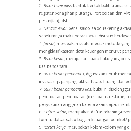
Bukti transaksi,
bentuk-bentuk bukti transaksi 
register penagihan piutang), Persediaan dan Akti
perjanjian), dsb.
Neraca Awal,
berisi saldo-saldo rekening akti
sebelumnya maka neraca awal disusun berdasarka
Jurnal,
merupakan suatu media/ metode yang d
mengklasifikasikan data keuangan menurut pengg
Buku besar,
merupakan suatu buku yang berisi
kas-bendahara
Buku besar pembantu,
digunakan untuk mencata
investasi jk panjang, aktiva tetap, hutang dan
Buku besar pembantu kas,
buku ini diselengger
pendapatan-pendapatan (mis.: pajak reklame, re
penyusunan anggaran karena akan dapat membe
Daftar saldo,
merupakan daftar rekening-reken
format daftar saldo bagian keuangan pemkot/ 
Kertas kerja,
merupakan kolom-kolom yang digu