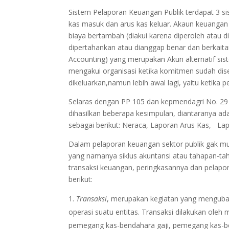
Sistem Pelaporan Keuangan Publik terdapat 3 s
kas masuk dan arus kas keluar. Akaun keuangan
biaya bertambah (diakui karena diperoleh atau 
dipertahankan atau dianggap benar dan berkaita
Accounting) yang merupakan Akun alternatif sis
mengakui organisasi ketika komitmen sudah disepa
dikeluarkan,namun lebih awal lagi, yaitu ketika p
Selaras dengan PP 105 dan kepmendagri No. 29 
dihasilkan beberapa kesimpulan, diantaranya ad
sebagai berikut: Neraca, Laporan Arus Kas, Lap
Dalam pelaporan keuangan sektor publik gak mun
yang namanya siklus akuntansi atau tahapan-ta
transaksi keuangan, peringkasannya dan pelapora
berikut:
Transaksi
, merupakan kegiatan yang menguba
operasi suatu entitas. Transaksi dilakukan ol
pemegang kas-bendahara gaji, pemegang kas-b