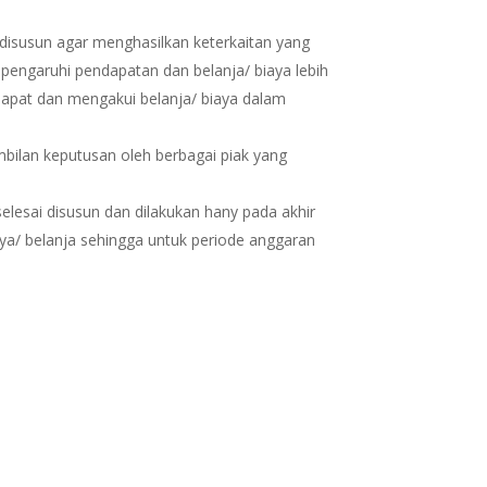
 disusun agar menghasilkan keterkaitan yang
pengaruhi pendapatan dan belanja/ biaya lebih
dapat dan mengakui belanja/ biaya dalam
mbilan keputusan oleh berbagai piak yang
elesai disusun dan dilakukan hany pada akhir
aya/ belanja sehingga untuk periode anggaran