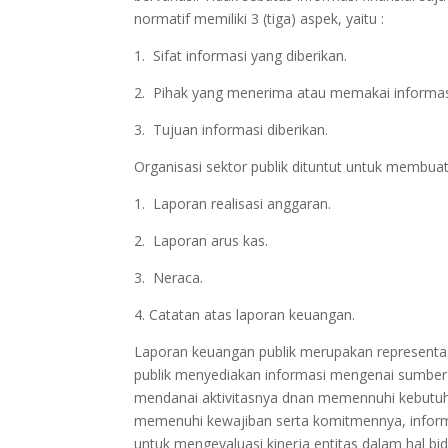
normatif memiliki 3 (tiga) aspek, yaitu :
1. Sifat informasi yang diberikan.
2. Pihak yang menerima atau memakai informas
3. Tujuan informasi diberikan.
Organisasi sektor publik dituntut untuk membuat
1. Laporan realisasi anggaran.
2. Laporan arus kas.
3. Neraca.
4. Catatan atas laporan keuangan.
Laporan keuangan publik merupakan representasi 
publik menyediakan informasi mengenai sumber
mendanai aktivitasnya dnan memennuhi kebutuh
memenuhi kewajiban serta komitmennya, informa
untuk mengevaluasi kinerja entitas dalam hal bid