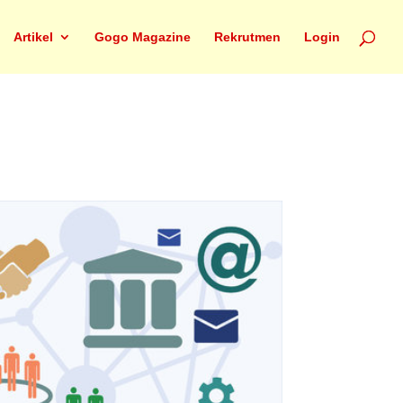
Artikel
Gogo Magazine
Rekrutmen
Login