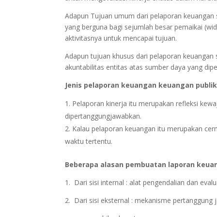
Adapun Tujuan umum dari pelaporan keuangan sek
yang berguna bagi sejumlah besar pemaikai (wi
aktivitasnya untuk mencapai tujuan.
Adapun tujuan khusus dari pelaporan keuangan 
akuntabilitas entitas atas sumber daya yang dip
Jenis pelaporan keuangan keuangan publik
Pelaporan kinerja itu merupakan refleksi ke
dipertanggungjawabkan.
Kalau pelaporan keuangan itu merupakan cermin
waktu tertentu.
Beberapa alasan pembuatan laporan keuan
1. Dari sisi internal : alat pengendalian dan eval
2. Dari sisi eksternal : mekanisme pertanggung