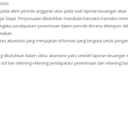
2000)
t pada akhir periode anggaran atau pada saat laporan keuangan akan
ja/ biaya. Penyesuaian dibutuhkan manakala transaksi-transaksi mem
mengakui pendapatan/ penerimaan dalam periode dimana dihimpun/ di
unakan.
proses akuntansi yang menyajikan informasi yang berguna untuk penga
g dibutuhkan dalam siklus akuntansi yaitu setelah laporan keuangan s
g nol kan rekening-rekening pendapatan/ penerimaan dan rekening bi