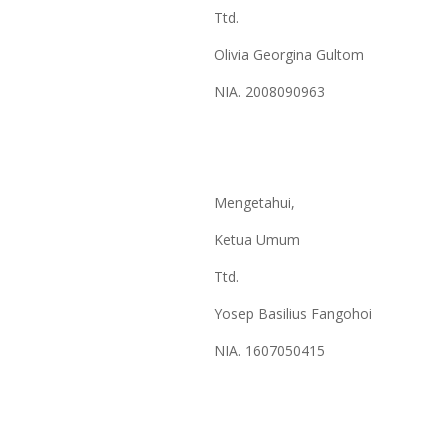
Ttd.
Olivia Georgina Gultom
NIA. 2008090963
Mengetahui,
Ketua Umum
Ttd.
Yosep Basilius Fangohoi
NIA. 1607050415