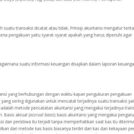
uatu transaksi dicatat atau tidak. Prinsip akuntansi mengatur tent
ria pengakuan yaitu syarat-syarat apakah yang harus dipenuhi agar
aimana suatu informasi keuangan disajikan dalam laporan keuanga
untansi yang berhubungan dengan waktu kapan pengukuran pengakuan
s yang sering digunakan untuk mencatat terjadinya suatu transaksi yai
) adalah metode pencatatan akuntansi yang mengakui terjadinya tran
. Basis akrual (
accrual basis
) basis akuntansi yang mengakui pengar
ksi dan peristiwa itu terjadi tanpa memperhatikan saat kas itu diterim
lkan dari metode kas basis biasanya terdiri dari kas dan kekayaan pe