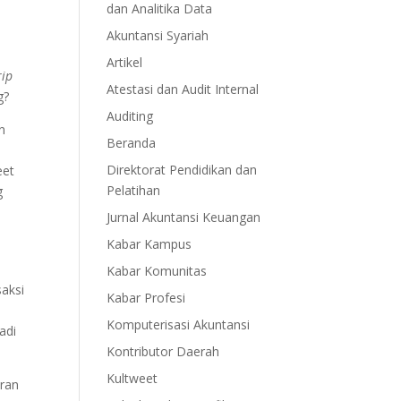
dan Analitika Data
Akuntansi Syariah
Artikel
rip
Atestasi dan Audit Internal
g?
Auditing
n
Beranda
Direktorat Pendidikan dan
eet
Pelatihan
g
Jurnal Akuntansi Keuangan
Kabar Kampus
Kabar Komunitas
aksi
Kabar Profesi
Komputerisasi Akuntansi
adi
Kontributor Daerah
Kultweet
oran