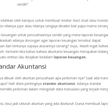
sendiri”
rsilahkan oleh kampus untuk membuat
lembar hasil studi atau transk
i nilainya jujur atau nilainya sengaja dinaikin biar papa mama senan
 keuangan untuk perusahaannya sendiri yang mana laporan keuanga
 bukankah adanya dorongan agar laporan keuangan tersebut dapat
aan dan tentunya supaya atasannya senang? Guys, Masih ingat kultw
 loh. Kemarin kita bahas bahwa akuntansi keuangan merupakan bidan
atu entitas lalu disajikan kedalam
laporan keuangan.
andar Akuntansi
sa dibuat oleh akuntan perusahaan apa pedoman nya? Saat ada trans
i apa? Nah disini pentingnya
standar akuntansi.
Adanya standar
memiliki pedoman dalam mengolah data transasksi yang terjadi menj
si, bisa jadi seluruh akuntan yang ada diseluruh Dunia membuat lap