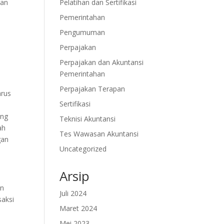
Pelatihan dan Sertifikasi
ran
Pemerintahan
Pengumuman
Perpajakan
Perpajakan dan Akuntansi
Pemerintahan
Perpajakan Terapan
arus
Sertifikasi
ang
Teknisi Akuntansi
ah
Tes Wawasan Akuntansi
gan
Uncategorized
Arsip
an
Juli 2024
saksi
Maret 2024
Mei 2023