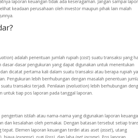
batnya laporan keuangan tidak ada keseragaman.
Jangan sampai lapo
elihat keadaan perusahaan oleh investor maupun pihak lain malah
unnya.
dar?
uation
) adalah penentuan jumlah rupiah (
cost
) suatu transaksi yang h
n dasar-dasar pengukuran yang dapat digunakan untuk menentukan
dan dicatat pertama kali dalam suatu transaksi atau berapa rupiah y
gan. Pengukuran lebih berrhubungan dengan masalah penentuan juml
suatu transaksi terjadi. Penilaian (
evaluation
) lebih berhubungan den
 untuk tiap pos laporan pada tanggal laporan.
) pengertian istilah atau nama-nama yang digunakan laporan keuang
unan dan kesalahan oleh pemakai. Dengan batasan tersebut setiap tran
epat. Elemen laporan keuangan terdiri atas aset (
asset
), utang
e
), biaya (
expense
), rugi (
loss)
, dan laba (
net income
). Pos laporan