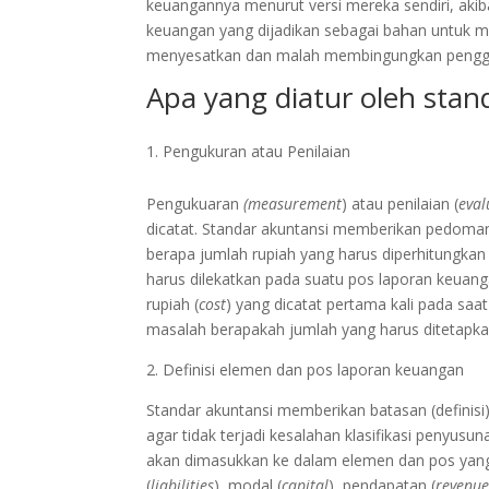
keuangannya menurut versi mereka sendiri, aki
keuangan yang dijadikan sebagai bahan untuk m
menyesatkan dan malah membingungkan pengg
Apa yang diatur oleh stan
Pengukuran atau Penilaian
Pengukuaran
(measurement
) atau penilaian (
eval
dicatat. Standar akuntansi memberikan pedoma
berapa jumlah rupiah yang harus diperhitungkan 
harus dilekatkan pada suatu pos laporan keuan
rupiah (
cost
) yang dicatat pertama kali pada saat 
masalah berapakah jumlah yang harus ditetapkan
2. Definisi elemen dan pos laporan keuangan
Standar akuntansi memberikan batasan (definisi
agar tidak terjadi kesalahan klasifikasi penyus
akan dimasukkan ke dalam elemen dan pos yang t
(
liabilities
), modal (
capital
), pendapatan (
revenu