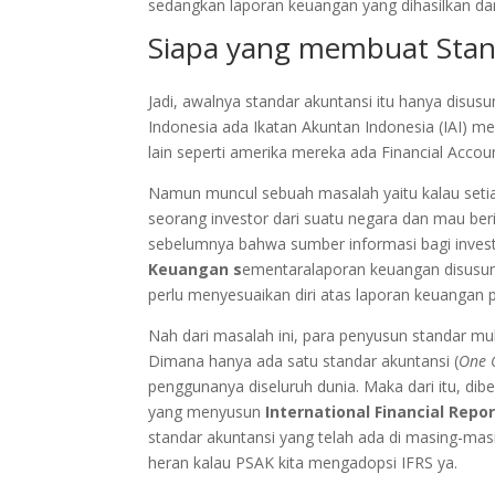
sedangkan laporan keuangan yang dihasilkan da
Siapa yang membuat Stan
Jadi, awalnya standar akuntansi itu hanya disus
Indonesia ada Ikatan Akuntan Indonesia (IAI) 
lain seperti amerika mereka ada Financial Accou
Namun muncul sebuah masalah yaitu kalau setiap
seorang investor dari suatu negara dan mau beri
sebelumnya bahwa sumber informasi bagi inves
Keuangan s
ementaralaporan keuangan disusu
perlu menyesuaikan diri atas laporan keuangan 
Nah dari masalah ini, para penyusun standar m
Dimana hanya ada satu standar akuntansi (
One G
penggunanya diseluruh dunia. Maka dari itu, dib
yang menyusun
International Financial Repo
standar akuntansi yang telah ada di masing-mas
heran kalau PSAK kita mengadopsi IFRS ya.