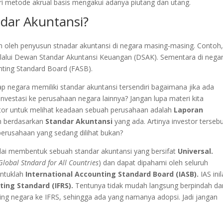
ri metode akrual basis mengakui adanya piutang dan utang.
dar Akuntansi?
un oleh penyusun stnadar akuntansi di negara masing-masing. Contoh,
melalui Dewan Standar Akuntansi Keuangan (DSAK). Sementara di nega
nting Standard Board (FASB).
 negara memiliki standar akuntansi tersendiri bagaimana jika ada
nvestasi ke perusahaan negara lainnya? Jangan lupa materi kita
tor untuk melihat keadaan sebuah perusahaan adalah
Laporan
n berdasarkan
Standar Akuntansi
yang ada. Artinya investor terseb
perusahaan yang sedang dilihat bukan?
ulai membentuk sebuah standar akuntansi yang bersifat
Universal.
lobal Stndard for All Countries
) dan dapat dipahami oleh seluruh
entuklah
International Accounting Standard Board (IASB).
IAS ini
rting Standard (IFRS).
Tentunya tidak mudah langsung berpindah dar
ing negara ke IFRS, sehingga ada yang namanya adopsi. Jadi jangan