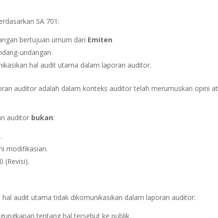
erdasarkan SA 701:
euangan bertujuan umum dari
Emiten
rundang-undangan
asikan hal audit utama dalam laporan auditor.
ran auditor adalah dalam konteks auditor telah merumuskan opini a
an auditor
bukan
:
.
i modifikasian.
 (Revisi).
i hal audit utama tidak dikomunikasikan dalam laporan auditor:
ngkapan tentang hal tersebut ke publik.