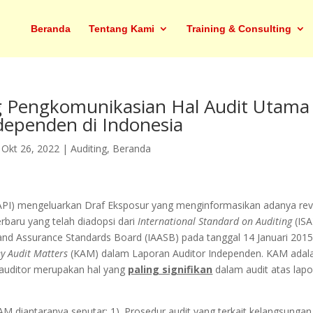
Beranda
Tentang Kami
Training & Consulting
g Pengkomunikasian Hal Audit Utama
dependen di Indonesia
|
Okt 26, 2022
|
Auditing
,
Beranda
(IAPI) mengeluarkan Draf Eksposur yang menginformasikan adanya revi
erbaru yang telah diadopsi dari
International Standard on Auditing
(ISA
g and Assurance Standards Board (IAASB) pada tanggal 14 Januari 201
y Audit Matters
(KAM) dalam Laporan Auditor Independen. KAM adal
 auditor merupakan hal yang
paling signifikan
dalam audit atas lap
M diantaranya seputar: 1). Prosedur audit yang terkait kelangsungan