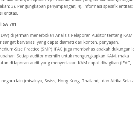
nakan; 3). Pengungkapan penyimpangan; 4). Informasi spesifik entitas; 
i entitas.
 SA 701
 (IDW) di Jerman menerbitkan Analisis Pelaporan Auditor tentang KAM 
 sangat bervariasi yang dapat diamati dari konten, penyajian,
 Medium-Size Practice (SMP) IFAC juga membahas apakah dukungan l
rubahan. Setiap auditor memilih untuk mengungkapkan KAM, maka
utan di laporan audit yang menyertakan KAM dapat dibagikan (IFAC,
egara lain (misalnya, Swiss, Hong Kong, Thailand, dan Afrika Selata