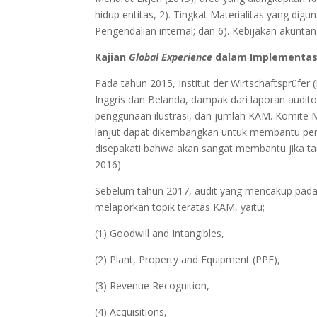
hidup entitas, 2). Tingkat Materialitas yang digu
Pengendalian internal; dan 6). Kebijakan akuntans
Kajian
Global Experience
dalam Implementasi
Pada tahun 2015, Institut der Wirtschaftsprüfer
Inggris dan Belanda, dampak dari laporan auditor
penggunaan ilustrasi, dan jumlah KAM. Komite
lanjut dapat dikembangkan untuk membantu pe
disepakati bahwa akan sangat membantu jika ta
2016).
Sebelum tahun 2017, audit yang mencakup pada n
melaporkan topik teratas KAM, yaitu;
(1) Goodwill and Intangibles,
(2) Plant, Property and Equipment (PPE),
(3) Revenue Recognition,
(4) Acquisitions,