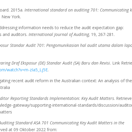
Board. 2015a.
International standard on auditing 701: Communicating 
.
New York.
 Addressing information needs to reduce the audit expectation gap:
s and auditors.
International Journal of Auditing,
19, 267-281.
posur Standar Audit 701: Pengomunikasian hal audit utama dalam lap
earing Draf Eksposur (DE) Standar Audit (SA) Baru dan Revisi.
Link Retri
com/watch?v=m-zIa5_Lj5E
.
ting recent audit reform in the Australian context: An analysis of th
tralia
ditor Reporting Standards Implementation: Key Audit Matters
. Retriev
ledge-gateway/supporting-international-standards/discussion/audito
-matters
Auditing Standard ASA 701 Communicating Key Audit Matters in the
ieved at 09 Oktober 2022 from: