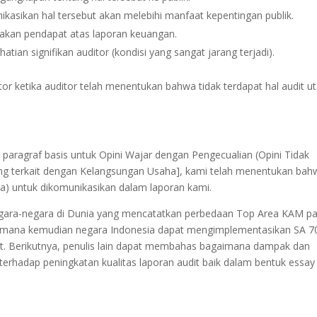
asikan hal tersebut akan melebihi manfaat kepentingan publik.
takan pendapat atas laporan keuangan.
ian signifikan auditor (kondisi yang sangat jarang terjadi).
tor ketika auditor telah menentukan bahwa tidak terdapat hal audit 
m paragraf basis untuk Opini Wajar dengan Pengecualian (Opini Tidak
yang terkait dengan Kelangsungan Usaha], kami telah menentukan bah
nya) untuk dikomunikasikan dalam laporan kami.
egara-negara di Dunia yang mencatatkan perbedaan Top Area KAM p
imana kemudian negara Indonesia dapat mengimplementasikan SA 7
at. Berikutnya, penulis lain dapat membahas bagaimana dampak dan
terhadap peningkatan kualitas laporan audit baik dalam bentuk essay