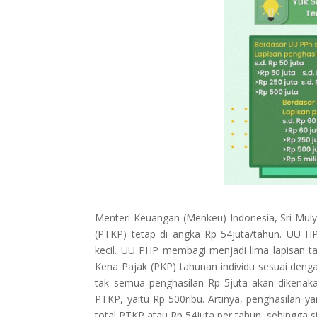
Menteri Keuangan (Menkeu) Indonesia, Sri Mul
(PTKP) tetap di angka Rp 54juta/tahun. UU 
kecil. UU PHP membagi menjadi lima lapisan ta
Kena Pajak (PKP) tahunan individu sesuai den
tak semua penghasilan Rp 5juta akan dikenaka
PTKP, yaitu Rp 500ribu. Artinya, penghasilan y
total PTKP atau Rp 54juta per tahun, sehingga s