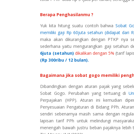
Berapa Penghasilanmu ?
Yuk kita hitung suatu contoh bahwa
Sobat Go
memiliki gaji Rp 60juta setahun (didapat dari R
maka akan dikurangkan dengan PTKP nya seb
sederhana yaitu mengurangkan gaji setahun d
6juta (setahun)
dikalikan dengan 5%
(tarif lap
(Rp 300ribu / 12 bulan).
Bagaimana jika sobat gogo memiliki penghas
Dibandingkan dengan aturan pajak yang sebe
Sobat Gogo. Perubahan yang tertuang di
Un
Perpajakan (HPP). Aturan ini kemudian dip
Penyesuaian Pengaturan di Bidang PPh. Atura
sendiri sebenarnya masih sama dengan regul
lapisan tarif PPh untuk melindungi masyar
menengah bawah justru beban pajaknya lebih tu