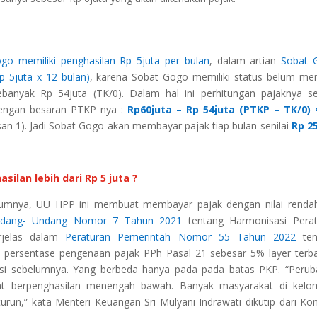
go memiliki penghasilan Rp 5juta per bulan
, dalam artian
Sobat 
p 5juta x 12 bulan)
, karena Sobat Gogo memiliki status belum me
anyak Rp 54juta (TK/0). Dalam hal ini perhitungan pajaknya s
engan besaran PTKP nya :
Rp60juta – Rp 54juta (PTKP – TK/0) 
isan 1). Jadi Sobat Gogo akan membayar pajak tiap bulan senilai
Rp 2
ilan lebih dari Rp 5 juta ?
lumnya, UU HPP ini membuat membayar pajak dengan nilai renda
dang- Undang Nomor 7 Tahun 2021
tentang Harmonisasi Perat
erjelas dalam
Peraturan Pemerintah Nomor 55 Tahun 2022
ten
n persentase pengenaan pajak PPh Pasal 21 sebesar 5% layer ter
asi sebelumnya. Yang berbeda hanya pada pada batas PKP. “Peru
akat berpenghasilan menengah bawah. Banyak masyarakat di kel
run,” kata Menteri Keuangan Sri Mulyani Indrawati dikutip dari K