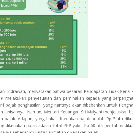
yani Indrawati, menyatakan bahwa besaran Pendapatan Tidak Kena 
HPP melakukan penyesuaian dan pemihakan kepada yang berpengha
rif pajak penghasilan, yang nantinya akan dibebankan untuk Pengha
gan lapisannya. Namun, Menteri Keuangan Sri Mulyani menjelaskan 
n pajak. Adapun, yang bakal dikenakan pajak adalah Rp 5juta diku
ang dikenakan pajak adalah total PKP yakni Rp 60juta per tahun diku
isanya sebesar Rp 6juta yang akan dikenakan pajak.