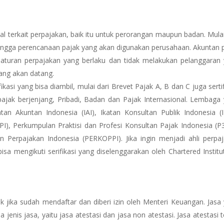
 terkait perpajakan, baik itu untuk perorangan maupun badan. Mulai
ingga perencanaan pajak yang akan digunakan perusahaan. Akuntan 
aturan perpajakan yang berlaku dan tidak melakukan pelanggaran
ang akan datang.
ikasi yang bisa diambil, mulai dari Brevet Pajak A, B dan C juga sertif
 pajak berjenjang, Pribadi, Badan dan Pajak Internasional. Lembaga
n Akuntan Indonesia (IAI), Ikatan Konsultan Publik Indonesia (I
PI), Perkumpulan Praktisi dan Profesi Konsultan Pajak Indonesia (P
n Perpajakan Indonesia (PERKOPPI). Jika ingin menjadi ahli perpa
bisa mengikuti serifikasi yang diselenggarakan oleh Chartered Institu
k jika sudah mendaftar dan diberi izin oleh Menteri Keuangan. Jasa
 jenis jasa, yaitu jasa atestasi dan jasa non atestasi. Jasa atestasi te