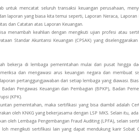
ab untuk mencatat seluruh transaksi keuangan perusahaan, men
n laporan yang biasa kita temui seperti, Laporan Neraca, Laporan
itas dan Catatan atas Laporan Keuangan.
isa menambah keahlian dengan mengikuti ujian profesi atau sertif
nyataan Standar Akuntansi Keuangan (CPSAK) yang diselenggarakan
ah bekerja di lembaga pemerintahan mulai dari pusat hingga da
memeriksa dan mengawasi arus keuangan negara dan membuat si
aporan pertanggungjawaban dari setiap lembaga yang diawasi. Bia
ntor Badan Pengawas Keuangan dan Pembagian (BPKP), Badan Peme
upsi (KPK).
untan pemerintahan, maka sertifikasi yang bisa diambil adalah Cert
rakan oleh KNKG yang bekerjasama dengan LSP MKS. Selain itu, ada
akan oleh Lembaga Pengembangan Fraud Auditing (LPFA), selain sertif
 loh mengikuti sertifikasi lain yang dapat mendukung karir Sobat