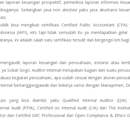
an laporan keuangan prospektif, pemeriksa laporan informasi keu
ebagainya. Sedangkan jasa non atestasi yaitu jasa akuntansi keua
asi.
lik bisa mengikuti sertifikasi Certified Public Accountant (CPA)
Indonesia (IAPI), eits tapi tidak semudah itu ya mendapatkan gelar
nya, ini adalah salah satu sertifikasi tersulit dan bergengsi loh bagi
mengaudit laporan keuangan dari perusahaan, instansi atau lem
k ya Sobat Gogo. Auditor internal merupakan bagian dari suatu perus
luasi kegiatan perusahaan, apa sudah sesuai dengan aturan perus
r internal bertanggungjawab dan bekerja sama dengan Manajemen, Di
kasi yang bisa diambil, yaitu Qualified Internal Auditor (QIA)
al Audit (PPIA), Certified on Internal Audit (CIA) dari The Institu
uditor dan Certifed GRC Professional dari Open Compliance & Ethics 