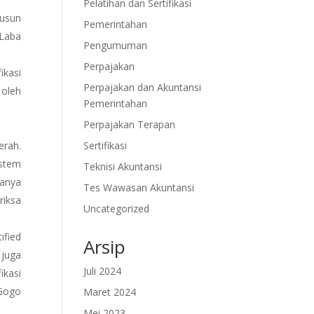
Pelatihan dan Sertifikasi
yusun
Pemerintahan
 Laba
Pengumuman
Perpajakan
ikasi
Perpajakan dan Akuntansi
 oleh
Pemerintahan
Perpajakan Terapan
Sertifikasi
erah.
stem
Teknisi Akuntansi
sanya
Tes Wawasan Akuntansi
riksa
Uncategorized
ified
Arsip
 juga
Juli 2024
ikasi
 Gogo
Maret 2024
Mei 2023