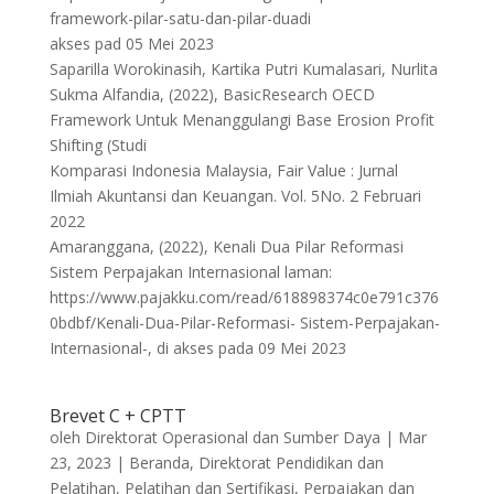
framework-pilar-satu-dan-pilar-duadi
akses pad 05 Mei 2023
Saparilla Worokinasih, Kartika Putri Kumalasari, Nurlita
Sukma Alfandia, (2022), BasicResearch OECD
Framework Untuk Menanggulangi Base Erosion Profit
Shifting (Studi
Komparasi Indonesia Malaysia, Fair Value : Jurnal
Ilmiah Akuntansi dan Keuangan. Vol. 5No. 2 Februari
2022
Amaranggana, (2022), Kenali Dua Pilar Reformasi
Sistem Perpajakan Internasional laman:
https://www.pajakku.com/read/618898374c0e791c376
0bdbf/Kenali-Dua-Pilar-Reformasi- Sistem-Perpajakan-
Internasional-, di akses pada 09 Mei 2023
Brevet C + CPTT
oleh
Direktorat Operasional dan Sumber Daya
|
Mar
23, 2023
|
Beranda
,
Direktorat Pendidikan dan
Pelatihan
,
Pelatihan dan Sertifikasi
,
Perpajakan dan