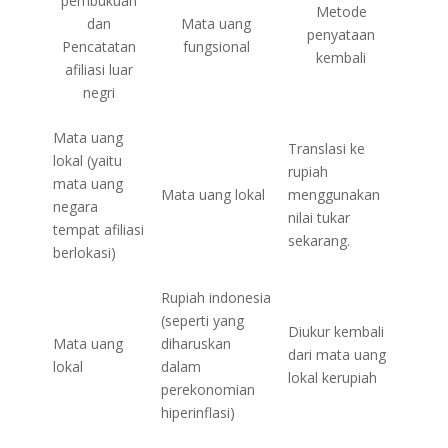
pembukuan
Metode
dan
Mata uang
penyataan
Pencatatan
fungsional
kembali
afiliasi luar
negri
Mata uang
Translasi ke
lokal (yaitu
rupiah
mata uang
Mata uang lokal
menggunakan
negara
nilai tukar
tempat afiliasi
sekarang.
berlokasi)
Rupiah indonesia
(seperti yang
Diukur kembali
Mata uang
diharuskan
dari mata uang
lokal
dalam
lokal kerupiah
perekonomian
hiperinflasi)