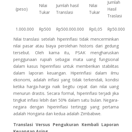
Jumlah
Nilai
Jumlah hasil
Nilai
(peso)
Hasil
Tukar
Translasi
Tukar
Traslasi
1.000.000
Rp500
Rp500.000.000
Rp0,05
Rp50.000
Nilai translasi setelah hiperinflasi tidak mencerminkan
nilai pasar atau biaya perolehan historis dari gedung
tersebut. Oleh karna itu, PSAK mengharuskan
penggunaan rupiah sebagai mata uang fungsional
dalam kasus hiperinflasi untuk memberikan stabilitas
dalam laporan keuangan. Hiperinflasi dalam ilmu
ekonomi, adalah inflasi yang tidak terkendali, kondisi
ketika harga-harga naik begitu cepat dan nilai uang
menurun drastis. Secara formal, hiperinflasi terjadi jika
tingkat inflasi lebih dari 50% dalam satu bulan. Negara-
negara dengan hiperinflasi tertinggi yang pertama
adalah Hongaria dan kedua adalah Zimbabwe.
Translasi Versus Pengukuran Kembali Laporan
Keuangan Asing