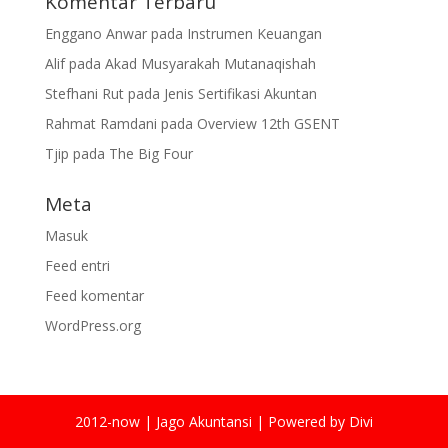
Komentar Terbaru
Enggano Anwar
pada
Instrumen Keuangan
Alif
pada
Akad Musyarakah Mutanaqishah
Stefhani Rut
pada
Jenis Sertifikasi Akuntan
Rahmat Ramdani
pada
Overview 12th GSENT
Tjip
pada
The Big Four
Meta
Masuk
Feed entri
Feed komentar
WordPress.org
2012-now | Jago Akuntansi | Powered by Divi