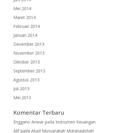
Mei 2014
Maret 2014
Februari 2014
Januari 2014
Desember 2013
November 2013
Oktober 2013
September 2013
Agustus 2013
Juli 2013
Mei 2013
Komentar Terbaru
Enggano Anwar
pada
Instrumen Keuangan
Alif
pada
Akad Musyarakah Mutanaqishah