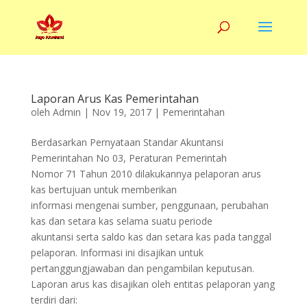
Laporan Arus Kas Pemerintahan
oleh
Admin
|
Nov 19, 2017
|
Pemerintahan
Berdasarkan Pernyataan Standar Akuntansi
Pemerintahan No 03, Peraturan Pemerintah
Nomor 71 Tahun 2010 dilakukannya pelaporan arus
kas bertujuan untuk memberikan
informasi mengenai sumber, penggunaan, perubahan
kas dan setara kas selama suatu periode
akuntansi serta saldo kas dan setara kas pada tanggal
pelaporan. Informasi ini disajikan untuk
pertanggungjawaban dan pengambilan keputusan.
Laporan arus kas disajikan oleh entitas pelaporan yang
terdiri dari: