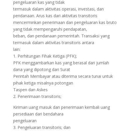
pengeluaran kas yang tidak
termasuk dalam aktivitas operasi, investasi, dan
pendanaan. Arus kas dari aktivitas transitoris
mencerminkan penerimaan dan pengeluaran kas bruto
yang tidak mempengaruhi pendapatan,
beban, dan pendanaan pemerintah. Transaksi yang
termasuk dalam aktivitas transitoris antara
lain:
1. Perhitungan Fihak Ketiga (PFK);
PFK menggambarkan kas yang berasal dari jumlah
dana yang dipotong dari Surat
Perintah Membayar atau diterima secara tunai untuk
pihak ketiga misalnya potongan
Taspen dan Askes
2. Penerimaan transitoris;
Kiriman uang masuk dan penerimaan kembali uang
persediaan dari bendahara
pengeluaran
3. Pengeluaran transitoris; dan