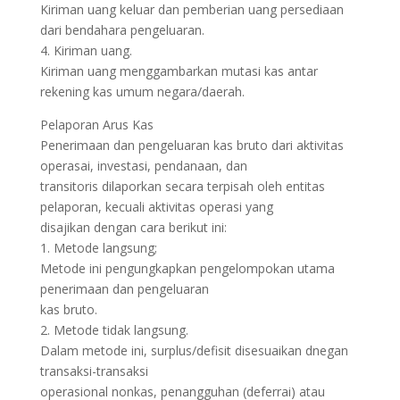
Kiriman uang keluar dan pemberian uang persediaan
dari bendahara pengeluaran.
4. Kiriman uang.
Kiriman uang menggambarkan mutasi kas antar
rekening kas umum negara/daerah.
Pelaporan Arus Kas
Penerimaan dan pengeluaran kas bruto dari aktivitas
operasai, investasi, pendanaan, dan
transitoris dilaporkan secara terpisah oleh entitas
pelaporan, kecuali aktivitas operasi yang
disajikan dengan cara berikut ini:
1. Metode langsung;
Metode ini pengungkapkan pengelompokan utama
penerimaan dan pengeluaran
kas bruto.
2. Metode tidak langsung.
Dalam metode ini, surplus/defisit disesuaikan dnegan
transaksi-transaksi
operasional nonkas, penangguhan (deferrai) atau