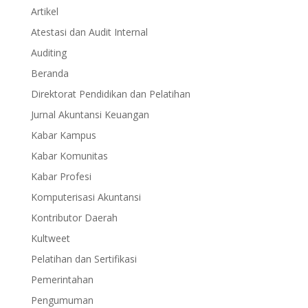
Artikel
Atestasi dan Audit Internal
Auditing
Beranda
Direktorat Pendidikan dan Pelatihan
Jurnal Akuntansi Keuangan
Kabar Kampus
Kabar Komunitas
Kabar Profesi
Komputerisasi Akuntansi
Kontributor Daerah
Kultweet
Pelatihan dan Sertifikasi
Pemerintahan
Pengumuman