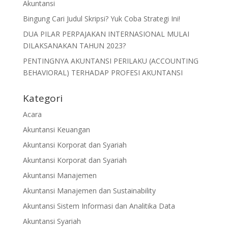
Akuntansi
Bingung Cari Judul Skripsi? Yuk Coba Strategi Ini!
DUA PILAR PERPAJAKAN INTERNASIONAL MULAI
DILAKSANAKAN TAHUN 2023?
PENTINGNYA AKUNTANSI PERILAKU (ACCOUNTING
BEHAVIORAL) TERHADAP PROFESI AKUNTANSI
Kategori
Acara
Akuntansi Keuangan
Akuntansi Korporat dan Syariah
Akuntansi Korporat dan Syariah
Akuntansi Manajemen
Akuntansi Manajemen dan Sustainability
Akuntansi Sistem Informasi dan Analitika Data
Akuntansi Syariah