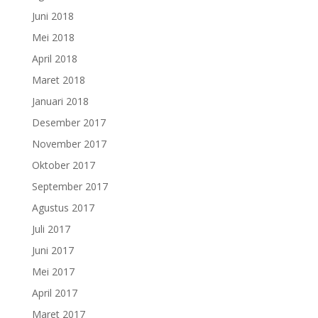
Juni 2018
Mei 2018
April 2018
Maret 2018
Januari 2018
Desember 2017
November 2017
Oktober 2017
September 2017
Agustus 2017
Juli 2017
Juni 2017
Mei 2017
April 2017
Maret 2017