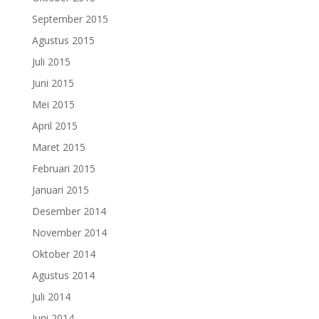
September 2015
Agustus 2015
Juli 2015
Juni 2015
Mei 2015
April 2015
Maret 2015
Februari 2015
Januari 2015
Desember 2014
November 2014
Oktober 2014
Agustus 2014
Juli 2014
Juni 2014