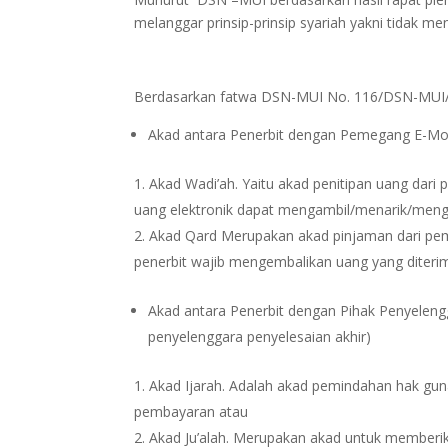
melanggar prinsip-prinsip syariah yakni tidak me
Berdasarkan fatwa DSN-MUI No. 116/DSN-MUI/IX
Akad antara Penerbit dengan Pemegang E-M
Akad Wadi’ah. Yaitu akad penitipan uang dar
uang elektronik dapat mengambil/menarik/meng
Akad Qard Merupakan akad pinjaman dari pem
penerbit wajib mengembalikan uang yang diter
Akad antara Penerbit dengan Pihak Penyelengga
penyelenggara penyelesaian akhir)
Akad Ijarah. Adalah akad pemindahan hak gun
pembayaran atau
Akad Ju’alah. Merupakan akad untuk memberikan