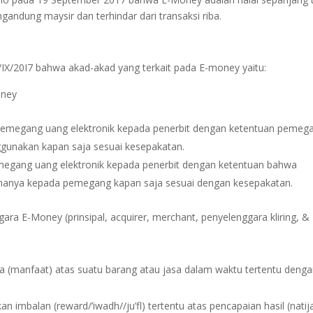
ngandung maysir dan terhindar dari transaksi riba.
/20I7 bahwa akad-akad yang terkait pada E-money yaitu:
oney
i pemegang uang elektronik kepada penerbit dengan ketentuan pemeg
gunakan kapan saja sesuai kesepakatan.
egang uang elektronik kepada penerbit dengan ketentuan bahwa
imanya kepada pemegang kapan saja sesuai dengan kesepakatan.
ra E-Money (prinsipal, acquirer, merchant, penyelenggara kliring, &
a (manfaat) atas suatu barang atau jasa dalam waktu tertentu deng
 imbalan (reward/’iwadh//ju’fl) tertentu atas pencapaian hasil (natij