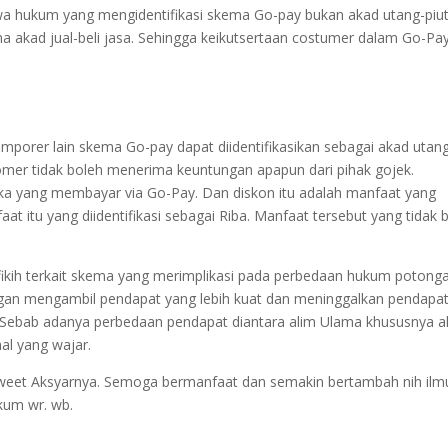
wa hukum yang mengidentifikasi skema Go-pay bukan akad utang-piu
ma akad jual-beli jasa. Sehingga keikutsertaan costumer dalam Go-Pa
mporer lain skema Go-pay dapat diidentifikasikan sebagai akad utan
ustomer tidak boleh menerima keuntungan apapun dari pihak gojek.
a yang membayar via Go-Pay. Dan diskon itu adalah manfaat yang
 itu yang diidentifikasi sebagai Riba. Manfaat tersebut yang tidak 
 fikih terkait skema yang merimplikasi pada perbedaan hukum potong
ngan mengambil pendapat yang lebih kuat dan meninggalkan pendapa
a. Sebab adanya perbedaan pendapat diantara alim Ulama khususnya ah
al yang wajar.
ultweet Aksyarnya. Semoga bermanfaat dan semakin bertambah nih ilm
kum wr. wb.