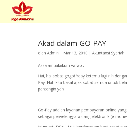
Akad dalam GO-PAY
oleh
Admin
|
Mar 13, 2018
|
Akuntansi Syariah
Assalamualaikum wr.wb .
Hai, hai sobat gogo! Yeay ketemu lagi nih deng
Pay. Nah kita bakal ajak sobat semua untuk bel
pantengin yah.
Go-Pay adalah layanan pembayaran online yang 
sebagai penyelenggara uang elektronik (e-mone
Munurut DSN –MUI berdasarkan hasil rapat ple