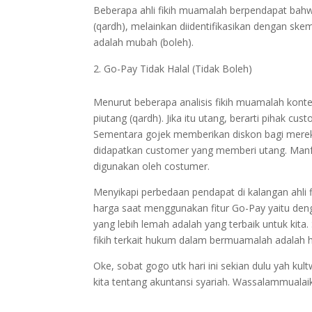
Beberapa ahli fikih muamalah berpendapat bah
(qardh), melainkan diidentifikasikan dengan ske
adalah mubah (boleh).
Go-Pay Tidak Halal (Tidak Boleh)
Menurut beberapa analisis fikih muamalah konte
piutang (qardh). Jika itu utang, berarti pihak c
Sementara gojek memberikan diskon bagi merek
didapatkan customer yang memberi utang. Manfaat
digunakan oleh costumer.
Menyikapi perbedaan pendapat di kalangan ahli
harga saat menggunakan fitur Go-Pay yaitu de
yang lebih lemah adalah yang terbaik untuk kit
fikih terkait hukum dalam bermuamalah adalah h
Oke, sobat gogo utk hari ini sekian dulu yah k
kita tentang akuntansi syariah. Wassalammualai