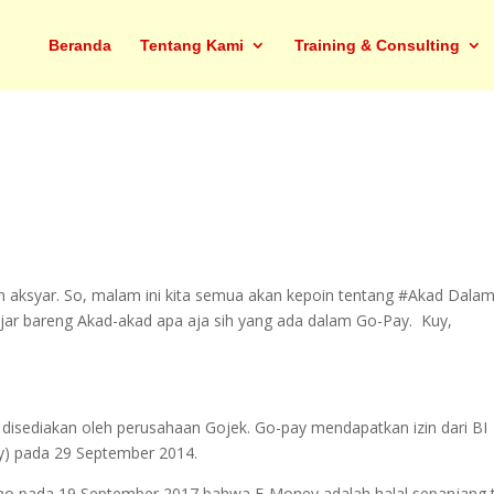
Beranda
Tentang Kami
Training & Consulting
an aksyar. So, malam ini kita semua akan kepoin tentang #Akad Dala
ajar bareng Akad-akad apa aja sih yang ada dalam Go-Pay. Kuy,
disediakan oleh perusahaan Gojek. Go-pay mendapatkan izin dari BI
y) pada 29 September 2014.
no pada 19 September 2017 bahwa E-Money adalah halal sepanjang 