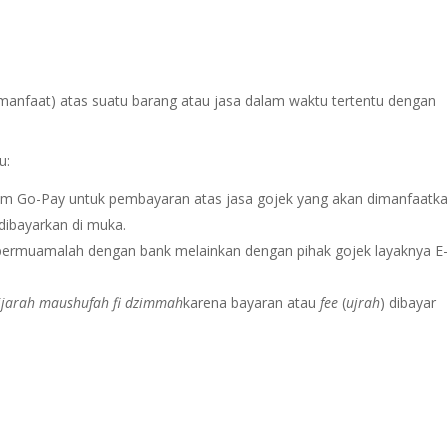
manfaat) atas suatu barang atau jasa dalam waktu tertentu dengan
u:
m Go-Pay untuk pembayaran atas jasa gojek yang akan dimanfaatka
dibayarkan di muka.
 bermuamalah dengan bank melainkan dengan pihak gojek layaknya E
ijarah maushufah fi dzimmah
karena bayaran atau
fee
(
ujrah
) dibayar