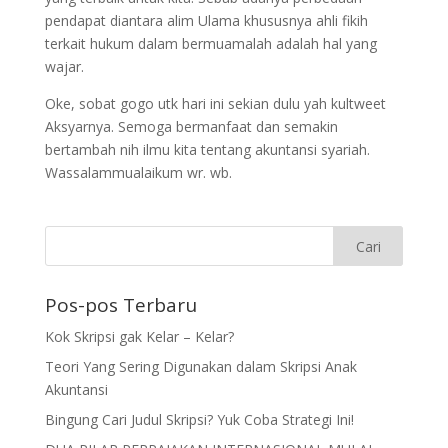
pendapat diantara alim Ulama khususnya ahli fikih
terkait hukum dalam bermuamalah adalah hal yang
wajar.
Oke, sobat gogo utk hari ini sekian dulu yah kultweet
Aksyarnya. Semoga bermanfaat dan semakin
bertambah nih ilmu kita tentang akuntansi syariah.
Wassalammualaikum wr. wb.
Pos-pos Terbaru
Kok Skripsi gak Kelar – Kelar?
Teori Yang Sering Digunakan dalam Skripsi Anak
Akuntansi
Bingung Cari Judul Skripsi? Yuk Coba Strategi Ini!