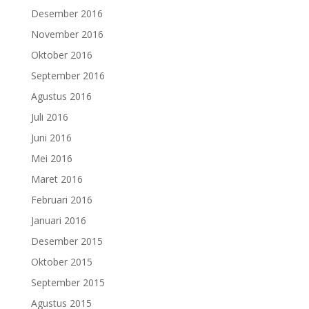
Desember 2016
November 2016
Oktober 2016
September 2016
Agustus 2016
Juli 2016
Juni 2016
Mei 2016
Maret 2016
Februari 2016
Januari 2016
Desember 2015
Oktober 2015
September 2015
Agustus 2015