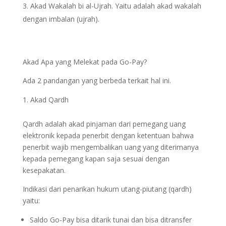
Akad Wakalah bi al-Ujrah. Yaitu adalah akad wakalah
dengan imbalan (ujrah).
Akad Apa yang Melekat pada Go-Pay?
Ada 2 pandangan yang berbeda terkait hal ini.
Akad Qardh
Qardh adalah akad pinjaman dari pemegang uang
elektronik kepada penerbit dengan ketentuan bahwa
penerbit wajib mengembalikan uang yang diterimanya
kepada pemegang kapan saja sesuai dengan
kesepakatan.
Indikasi dari penarikan hukum utang-piutang (qardh)
yaitu:
Saldo Go-Pay bisa ditarik tunai dan bisa ditransfer