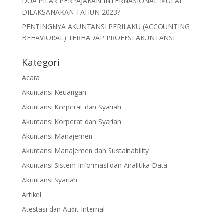
DUA PILAR PERPAJAKAN INTERNASIONAL MULAI
DILAKSANAKAN TAHUN 2023?
PENTINGNYA AKUNTANSI PERILAKU (ACCOUNTING
BEHAVIORAL) TERHADAP PROFESI AKUNTANSI
Kategori
Acara
Akuntansi Keuangan
Akuntansi Korporat dan Syariah
Akuntansi Korporat dan Syariah
Akuntansi Manajemen
Akuntansi Manajemen dan Sustainability
Akuntansi Sistem Informasi dan Analitika Data
Akuntansi Syariah
Artikel
Atestasi dan Audit Internal