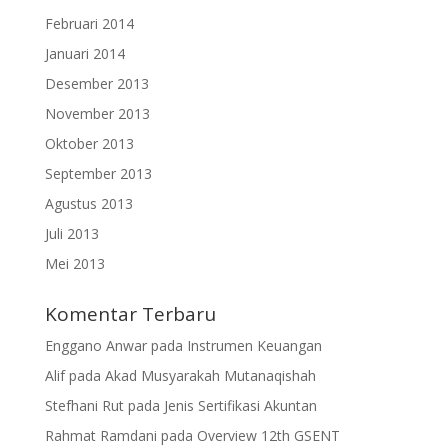
Februari 2014
Januari 2014
Desember 2013
November 2013
Oktober 2013
September 2013
Agustus 2013
Juli 2013
Mei 2013
Komentar Terbaru
Enggano Anwar
pada
Instrumen Keuangan
Alif
pada
Akad Musyarakah Mutanaqishah
Stefhani Rut
pada
Jenis Sertifikasi Akuntan
Rahmat Ramdani
pada
Overview 12th GSENT