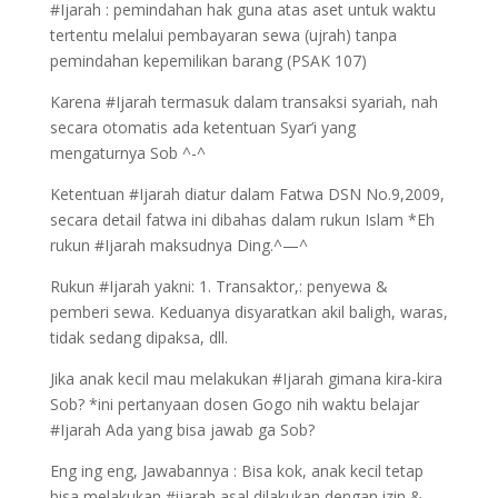
#Ijarah : pemindahan hak guna atas aset untuk waktu
tertentu melalui pembayaran sewa (ujrah) tanpa
pemindahan kepemilikan barang (PSAK 107)
Karena #Ijarah termasuk dalam transaksi syariah, nah
secara otomatis ada ketentuan Syar’i yang
mengaturnya Sob ^-^
Ketentuan #Ijarah diatur dalam Fatwa DSN No.9,2009,
secara detail fatwa ini dibahas dalam rukun Islam *Eh
rukun #Ijarah maksudnya Ding.^—^
Rukun #Ijarah yakni: 1. Transaktor,: penyewa &
pemberi sewa. Keduanya disyaratkan akil baligh, waras,
tidak sedang dipaksa, dll.
Jika anak kecil mau melakukan #Ijarah gimana kira-kira
Sob? *ini pertanyaan dosen Gogo nih waktu belajar
#Ijarah Ada yang bisa jawab ga Sob?
Eng ing eng, Jawabannya : Bisa kok, anak kecil tetap
bisa melakukan #ijarah asal dilakukan dengan izin &