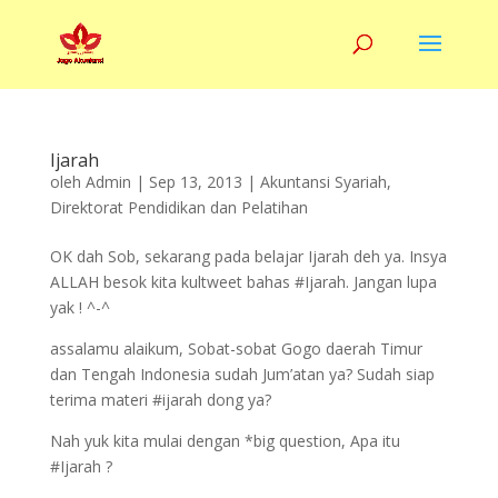
Ijarah
oleh
Admin
|
Sep 13, 2013
|
Akuntansi Syariah
,
Direktorat Pendidikan dan Pelatihan
OK dah Sob, sekarang pada belajar Ijarah deh ya. Insya
ALLAH besok kita kultweet bahas #Ijarah. Jangan lupa
yak ! ^-^
assalamu alaikum, Sobat-sobat Gogo daerah Timur
dan Tengah Indonesia sudah Jum’atan ya? Sudah siap
terima materi #ijarah dong ya?
Nah yuk kita mulai dengan *big question, Apa itu
#Ijarah ?