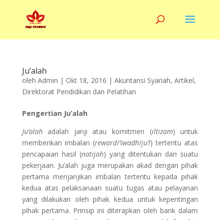
Ju’alah
oleh
Admin
|
Okt 18, 2016
|
Akuntansi Syariah
,
Artikel
,
Direktorat Pendidikan dan Pelatihan
Pengertian Ju’alah
Ju’alah
adalah janji atau komitmen (
iltizam
) untuk
memberikan imbalan (
reward
/
’iwadh
/
ju’l
) tertentu atas
pencapaian hasil (
natijah
) yang ditentukan dari suatu
pekerjaan. Ju’alah juga merupakan akad dengan pihak
pertama menjanjikan imbalan tertentu kepada pihak
kedua atas pelaksanaan suatu tugas atau pelayanan
yang dilakukan oleh pihak kedua untuk kepentingan
pihak pertama. Prinsip ini diterapkan oleh bank dalam