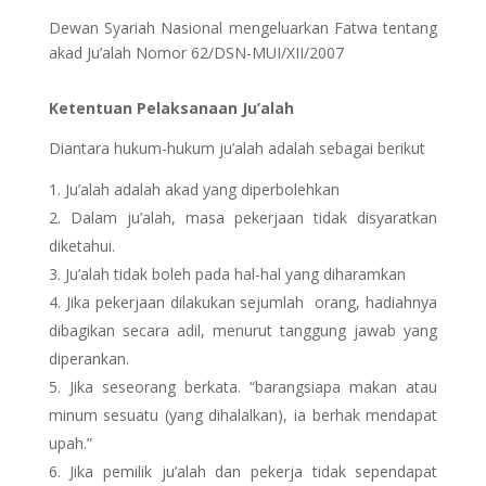
Dewan Syariah Nasional mengeluarkan Fatwa tentang
akad Ju’alah Nomor 62/DSN-MUI/XII/2007
Ketentuan Pelaksanaan Ju’alah
Diantara hukum-hukum ju’alah adalah sebagai berikut
Ju’alah adalah akad yang diperbolehkan
Dalam ju’alah, masa pekerjaan tidak disyaratkan
diketahui.
Ju’alah tidak boleh pada hal-hal yang diharamkan
Jika pekerjaan dilakukan sejumlah orang, hadiahnya
dibagikan secara adil, menurut tanggung jawab yang
diperankan.
Jika seseorang berkata. “barangsiapa makan atau
minum sesuatu (yang dihalalkan), ia berhak mendapat
upah.”
Jika pemilik ju’alah dan pekerja tidak sependapat