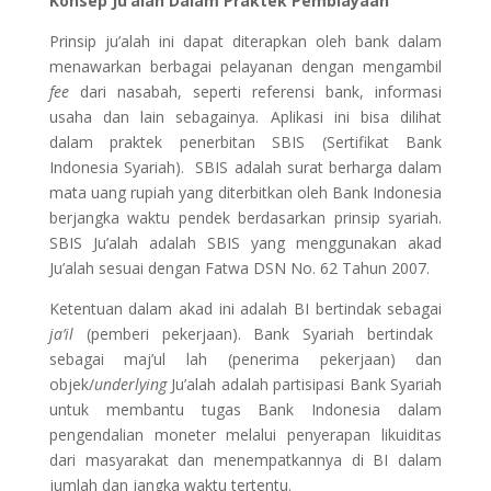
Konsep Ju’alah Dalam Praktek Pembiayaan
Prinsip ju’alah ini dapat diterapkan oleh bank dalam
menawarkan berbagai pelayanan dengan mengambil
fee
dari nasabah, seperti referensi bank, informasi
usaha dan lain sebagainya. Aplikasi ini bisa dilihat
dalam praktek penerbitan SBIS (Sertifikat Bank
Indonesia Syariah). SBIS adalah surat berharga dalam
mata uang rupiah yang diterbitkan oleh Bank Indonesia
berjangka waktu pendek berdasarkan prinsip syariah.
SBIS Ju’alah adalah SBIS yang menggunakan akad
Ju’alah sesuai dengan Fatwa DSN No. 62 Tahun 2007.
Ketentuan dalam akad ini adalah BI bertindak sebagai
ja’il
(pemberi pekerjaan). Bank Syariah bertindak
sebagai maj’ul lah (penerima pekerjaan) dan
objek/
underlying
Ju’alah adalah partisipasi Bank Syariah
untuk membantu tugas Bank Indonesia dalam
pengendalian moneter melalui penyerapan likuiditas
dari masyarakat dan menempatkannya di BI dalam
jumlah dan jangka waktu tertentu.