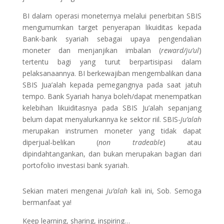
BI dalam operasi moneternya melalui penerbitan SBIS
mengumumkan target penyerapan likuiditas kepada
Bank-bank syariah sebagai upaya pengendalian
moneter dan menjanjikan imbalan (
reward/ju’ul
)
tertentu bagi yang turut berpartisipasi dalam
pelaksanaannya. BI berkewajiban mengembalikan dana
SBIS Jua’alah kepada pemegangnya pada saat jatuh
tempo. Bank Syariah hanya boleh/dapat menempatkan
kelebihan likuiditasnya pada SBIS Ju’alah sepanjang
belum dapat menyalurkannya ke sektor riil. SBIS-
Ju’alah
merupakan instrumen moneter yang tidak dapat
diperjual-belikan (
non tradeable
) atau
dipindahtangankan, dan bukan merupakan bagian dari
portofolio investasi bank syariah.
Sekian materi mengenai
Ju’alah
kali ini, Sob. Semoga
bermanfaat ya!
Keep learning, sharing, inspiring…