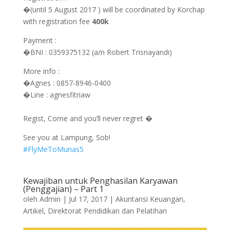
�
(until 5 August 2017 ) will be coordinated by Korchap
with registration fee
400k
Payment :
�BNI : 0359375132 (a/n Robert Trisnayandi)
More info :
�Agnes : 0857-8946-0400
�Line : agnesfitriaw
Regist, Come and you’ll never regret �
See you at Lampung, Sob!
#FlyMeToMunas5
Kewajiban untuk Penghasilan Karyawan
(Penggajian) – Part 1
oleh
Admin
|
Jul 17, 2017
|
Akuntansi Keuangan
,
Artikel
,
Direktorat Pendidikan dan Pelatihan