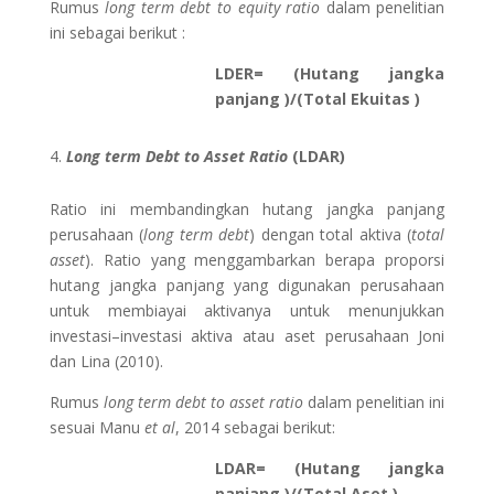
Rumus
long term debt to equity ratio
dalam penelitian
ini sebagai berikut :
LDER= (Hutang jangka
panjang )/(Total Ekuitas )
Long term Debt to Asset Ratio
(LDAR)
Ratio ini membandingkan hutang jangka panjang
perusahaan (
l
ong term debt
) dengan total aktiva (
total
asset
). Ratio yang menggambarkan berapa proporsi
hutang jangka panjang yang digunakan perusahaan
untuk membiayai aktivanya untuk menunjukkan
investasi–investasi aktiva atau aset perusahaan Joni
dan Lina (2010).
Rumus
long term debt to asset ratio
dalam penelitian ini
sesuai Manu
et al
, 2014 sebagai berikut:
LDAR= (Hutang jangka
panjang )/(Total Aset )