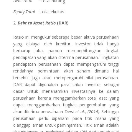
Debt Total
: total hutang
Equity Total
: total ekuitas
Debt
to Asset Ratio
(DAR)
Rasio ini mengukur seberapa besar aktiva perusahaan
yang dibiayai oleh kreditur. Investor tidak hanya
berharap laba, namun memperhitungkan tingkat
pendapatan yang akan diterima perusahaan. Tingkatan
pendapatan perusahaan dapat mempengaruhi tinggi
rendahnya permintaan akan saham dimana hal
tersebut juga akan mempengaruhi nilai perusahaan.
DAR dapat digunakan para calon investor sebagai
dasar untuk menanamkan investasinya ke dalam
perusahaan karena menggambarkan total aset yang
dapat menggambarkan tingkat pengembalian yang
akan diterima perusahaan Dewi
et al
.,
(2014)
. Sehingga
perusahaan perlu dipahami pada titik mana yang
dianggap aman untuk peminjaman. Titik aman adalah
jika pinjaman itu maksimal adalah 40% dari jumlah nilai