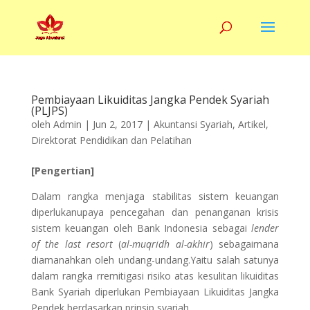
Pembiayaan Likuiditas Jangka Pendek Syariah
(PLJPS)
oleh
Admin
|
Jun 2, 2017
|
Akuntansi Syariah
,
Artikel
,
Direktorat Pendidikan dan Pelatihan
[Pengertian]
Dalam rangka menjaga stabilitas sistem keuangan
diperlukanupaya pencegahan dan penanganan krisis
sistem keuangan oleh Bank Indonesia sebagai
lender
of the last resort
(
al-muqridh al-akhir
) sebagairnana
diamanahkan oleh undang-undang.Yaitu salah satunya
dalam rangka rremitigasi risiko atas kesulitan likuiditas
Bank Syariah diperlukan Pembiayaan Likuiditas Jangka
Pendek berdasarkan prinsip syariah.