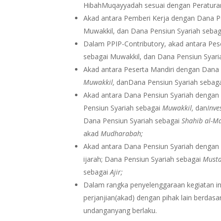
HibahMuqayyadah sesuai dengan Peraturan
Akad antara Pemberi Kerja dengan Dana P
Muwakkil, dan Dana Pensiun Syariah sebag
Dalam PPIP-Contributory, akad antara Pes
sebagai Muwakkil, dan Dana Pensiun Syari
Akad antara Peserta Mandiri dengan Dana
Muwakkil
,
danDana Pensiun Syariah sebag
Akad antara Dana Pensiun Syariah denga
Pensiun Syariah sebagai
Muwakkil
,
dan
Inve
Dana Pensiun Syariah sebagai
Shahib al-M
akad
Mudharabah;
Akad antara Dana Pensiun Syariah dengan 
ijarah; Dana Pensiun Syariah sebagai
Must
sebagai
Ajir
;
Dalam rangka penyelenggaraan kegiatan in
perjanjian(akad) dengan pihak lain berdas
undanganyang berlaku.