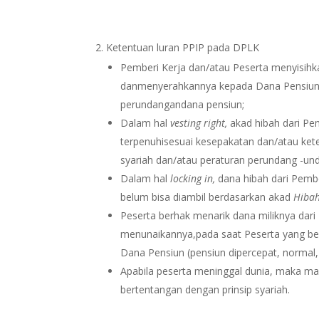
Ketentuan luran PPIP pada DPLK
Pemberi Kerja dan/atau Peserta menyisihk
danmenyerahkannya kepada Dana Pensiun
perundangandana pensiun;
Dalam hal
ves
ting right
,
akad hibah dari Pe
terpenuhisesuai kesepakatan dan/atau ket
syariah dan/atau peraturan perundang -un
Dalam hal
locking in
,
dana hibah dari Pembe
belum bisa diambil berdasarkan akad
Hiba
Peserta berhak menarik dana miliknya dari
menunaikannya,pada saat Peserta yang be
Dana Pensiun (pensiun dipercepat, normal, 
Apabila peserta meninggal dunia, maka man
bertentangan dengan prinsip syariah.