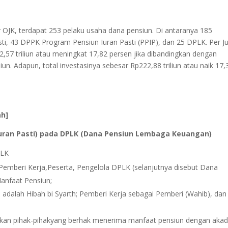
r OJK, terdapat 253 pelaku usaha dana pensiun. Di antaranya 185
 43 DPPK Program Pensiun Iuran Pasti (PPIP), dan 25 DPLK. Per Ju
,57 triliun atau meningkat 17,82 persen jika dibandingkan dengan
iun. Adapun, total investasinya sebesar Rp222,88 triliun atau naik 17,
ah]
luran Pasti) pada DPLK (Dana Pensiun Lembaga Keuangan)
PLK
emberi Kerja,Peserta, Pengelola DPLK (selanjutnya disebut Dana
Manfaat Pensiun;
adalah Hibah bi Syarth; Pemberi Kerja sebagai Pemberi (Wahib), dan
ukan pihak-pihakyang berhak menerima manfaat pensiun dengan aka