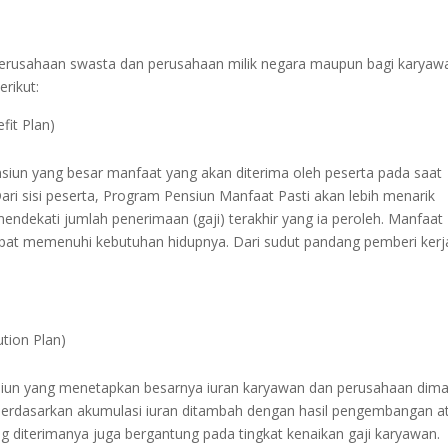
erusahaan swasta dan perusahaan milik negara maupun bagi karyaw
erikut:
fit Plan)
iun yang besar manfaat yang akan diterima oleh peserta pada saat
Dari sisi peserta, Program Pensiun Manfaat Pasti akan lebih menarik
ndekati jumlah penerimaan (gaji) terakhir yang ia peroleh. Manfaat
apat memenuhi kebutuhan hidupnya. Dari sudut pandang pemberi kerj
ution Plan)
nsiun yang menetapkan besarnya iuran karyawan dan perusahaan dim
berdasarkan akumulasi iuran ditambah dengan hasil pengembangan a
ng diterimanya juga bergantung pada tingkat kenaikan gaji karyawan.