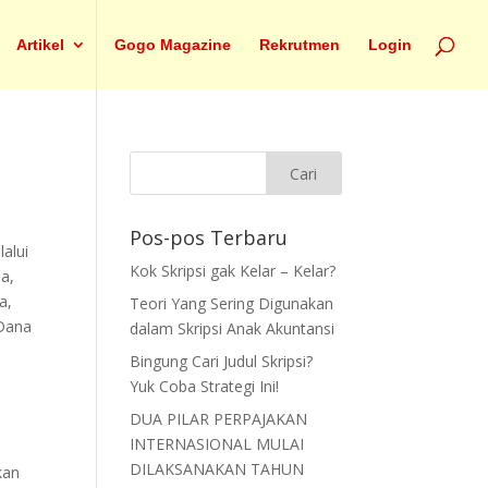
Artikel
Gogo Magazine
Rekrutmen
Login
Pos-pos Terbaru
alui
Kok Skripsi gak Kelar – Kelar?
a,
a,
Teori Yang Sering Digunakan
 Dana
dalam Skripsi Anak Akuntansi
Bingung Cari Judul Skripsi?
Yuk Coba Strategi Ini!
DUA PILAR PERPAJAKAN
INTERNASIONAL MULAI
DILAKSANAKAN TAHUN
kan