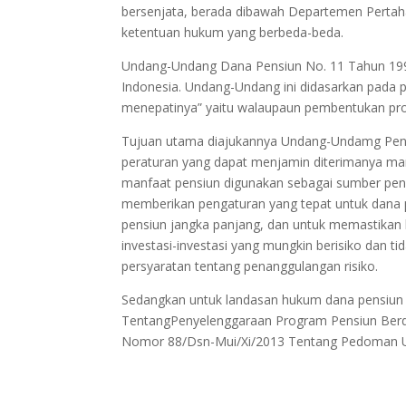
bersenjata, berada dibawah Departemen Pertahan
ketentuan hukum yang berbeda-beda.
Undang-Undang Dana Pensiun No. 11 Tahun 199
Indonesia. Undang-Undang ini didasarkan pada p
menepatinya” yaitu walaupaun pembentukan prog
Tujuan utama diajukannya Undang-Undamg Pens
peraturan yang dapat menjamin diterimanya m
manfaat pensiun digunakan sebagai sumber pen
memberikan pengaturan yang tepat untuk dana 
pensiun jangka panjang, dan untuk memastikan 
investasi-investasi yang mungkin berisiko dan t
persyaratan tentang penanggulangan risiko.
Sedangkan untuk landasan hukum dana pensiun 
TentangPenyelenggaraan Program Pensiun Berda
Nomor 88/Dsn-Mui/Xi/2013 Tentang Pedoman Um