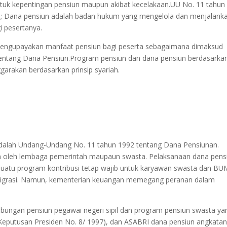
tuk kepentingan pensiun maupun akibat kecelakaan.UU No. 11 tahun
; Dana pensiun adalah badan hukum yang mengelola dan menjalank
 pesertanya.
mengupayakan manfaat pensiun bagi peserta sebagaimana dimaksud
tang Dana Pensiun.Program pensiun dan dana pensiun berdasarka
ggarakan berdasarkan prinsip syariah.
dalah Undang-Undang No. 11 tahun 1992 tentang Dana Pensiunan.
an oleh lembaga pemerintah maupaun swasta. Pelaksanaan dana pens
, suatu program kontribusi tetap wajib untuk karyawan swasta dan B
migrasi. Namun, kementerian keuangan memegang peranan dalam
abungan pensiun pegawai negeri sipil dan program pensiun swasta ya
eputusan Presiden No. 8/ 1997), dan ASABRI dana pensiun angkata