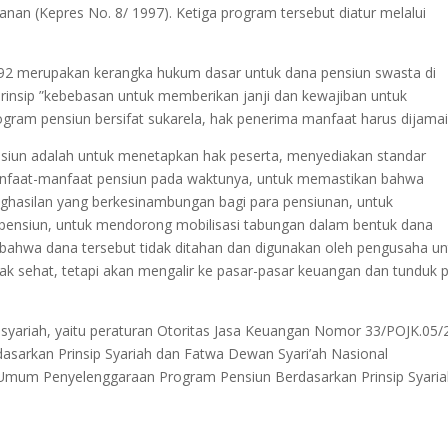
an (Kepres No. 8/ 1997). Ketiga program tersebut diatur melalui
2 merupakan kerangka hukum dasar untuk dana pensiun swasta di
rinsip ”kebebasan untuk memberikan janji dan kewajiban untuk
ram pensiun bersifat sukarela, hak penerima manfaat harus dijamai
iun adalah untuk menetapkan hak peserta, menyediakan standar
anfaat-manfaat pensiun pada waktunya, untuk memastikan bahwa
ghasilan yang berkesinambungan bagi para pensiunan, untuk
pensiun, untuk mendorong mobilisasi tabungan dalam bentuk dana
bahwa dana tersebut tidak ditahan dan digunakan oleh pengusaha un
idak sehat, tetapi akan mengalir ke pasar-pasar keuangan dan tunduk 
syariah, yaitu peraturan Otoritas Jasa Keuangan Nomor 33/POJK.05/
sarkan Prinsip Syariah dan Fatwa Dewan Syari’ah Nasional
um Penyelenggaraan Program Pensiun Berdasarkan Prinsip Syaria