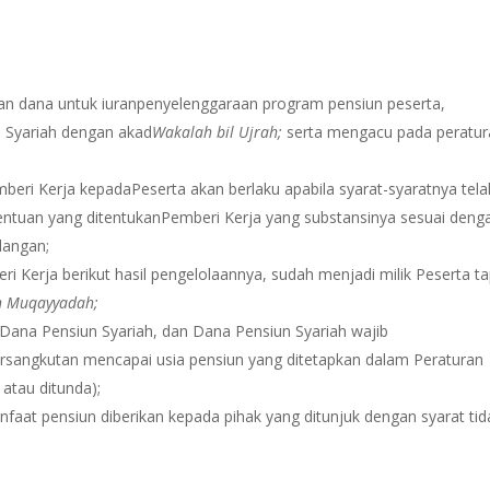
an dana untuk iuranpenyelenggaraan program pensiun peserta,
 Syariah dengan akad
Wakalah bil Ujrah
;
serta mengacu pada peratu
mberi Kerja kepadaPeserta akan berlaku apabila syarat-syaratnya tela
entuan yang ditentukanPemberi Kerja yang substansinya sesuai deng
dangan;
ri Kerja berikut hasil pengelolaannya, sudah menjadi milik Peserta ta
h Muqayyadah;
 Dana Pensiun Syariah, dan Dana Pensiun Syariah wajib
rsangkutan mencapai usia pensiun yang ditetapkan dalam Peraturan
atau ditunda);
faat pensiun diberikan kepada pihak yang ditunjuk dengan syarat tid