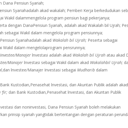
 Dana Pensiun Syariah;
ensiun Syariahadalah akad wakalah; Pemberi Kerja berkedudukan seb
ai Wakil dalammengelola program pensiun bagi pekerjanya;
erta dengan DanaPensiun Syariah, adalah akad Wakalah bil Ujrah; Pe
ah sebagai Wakil dalam mengelola program pensiunnya;
 Pensiun Syariahadalah akad
Wakalah bil Ujrah;
Peserta sebagai
ai Wakil dalam mengelolaprogram pensrunnya;
n
Investee
/
Manajer
lnvestasi adalah akad
Wakalah bil Ujrah
atau akad 
stee
/
Manajer
lnvestasi sebagai Wakil dalam akad
Wakalahbil Ujrah;
d
al
,
dan lnvestee/Manajer Investasi sebagai
Mudharib
dalam
Bank Kustodian,Penasehat lnvestasi, dan Akuntan Publik adalah aka
a
‘
fir;
dan Bank Kustodian,Penasehat lnvestasi, dan Akuntan Publik
vestasi dan noninvestasi, Dana Pensiun Syariah boleh melakukan
arkan prinsip syariah yangtidak bertentangan dengan peraturan perun