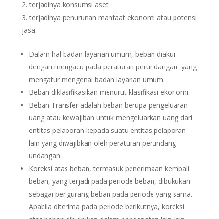
terjadinya konsumsi aset;
terjadinya penurunan manfaat ekonomi atau potensi
jasa.
Dalam hal badan layanan umum, beban diakui
dengan mengacu pada peraturan perundangan yang
mengatur mengenai badan layanan umum.
Beban diklasifikasikan menurut klasifikasi ekonomi.
Beban Transfer adalah beban berupa pengeluaran
uang atau kewajiban untuk mengeluarkan uang dari
entitas pelaporan kepada suatu entitas pelaporan
lain yang diwajibkan oleh peraturan perundang-
undangan.
Koreksi atas beban, termasuk penerimaan kembali
beban, yang terjadi pada periode beban, dibukukan
sebagai pengurang beban pada periode yang sama.
Apabila diterima pada periode berikutnya, koreksi