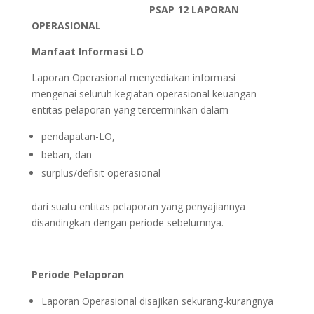
PSAP 12 LAPORAN
OPERASIONAL
Manfaat Informasi LO
Laporan Operasional menyediakan informasi
mengenai seluruh kegiatan operasional keuangan
entitas pelaporan yang tercerminkan dalam
pendapatan-LO,
beban, dan
surplus/defisit operasional
dari suatu entitas pelaporan yang penyajiannya
disandingkan dengan periode sebelumnya.
Periode Pelaporan
Laporan Operasional disajikan sekurang-kurangnya