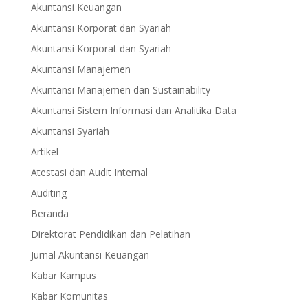
Akuntansi Keuangan
Akuntansi Korporat dan Syariah
Akuntansi Korporat dan Syariah
Akuntansi Manajemen
Akuntansi Manajemen dan Sustainability
Akuntansi Sistem Informasi dan Analitika Data
Akuntansi Syariah
Artikel
Atestasi dan Audit Internal
Auditing
Beranda
Direktorat Pendidikan dan Pelatihan
Jurnal Akuntansi Keuangan
Kabar Kampus
Kabar Komunitas