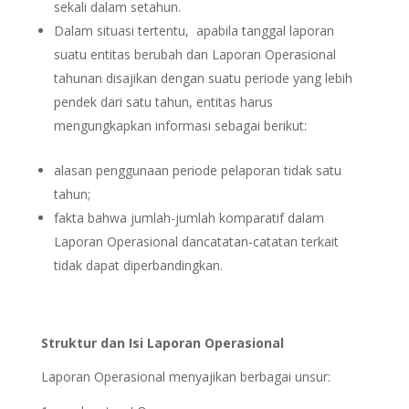
sekali dalam setahun.
Dalam situasi tertentu, apabila tanggal laporan
suatu entitas berubah dan Laporan Operasional
tahunan disajikan dengan suatu periode yang lebih
pendek dari satu tahun, entitas harus
mengungkapkan informasi sebagai berikut:
alasan penggunaan periode pelaporan tidak satu
tahun;
fakta bahwa jumlah-jumlah komparatif dalam
Laporan Operasional dancatatan-catatan terkait
tidak dapat diperbandingkan.
Struktur dan Isi Laporan Operasional
Laporan Operasional menyajikan berbagai unsur: