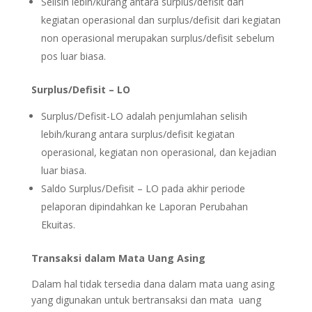
Selisih lebih/kurang antara surplus/defisit dari
kegiatan operasional dan surplus/defisit dari kegiatan
non operasional merupakan surplus/defisit sebelum
pos luar biasa.
Surplus/Defisit – LO
Surplus/Defisit-LO adalah penjumlahan selisih
lebih/kurang antara surplus/defisit kegiatan
operasional, kegiatan non operasional, dan kejadian
luar biasa.
Saldo Surplus/Defisit – LO pada akhir periode
pelaporan dipindahkan ke Laporan Perubahan
Ekuitas.
Transaksi dalam Mata Uang Asing
Dalam hal tidak tersedia dana dalam mata uang asing
yang digunakan untuk bertransaksi dan mata uang