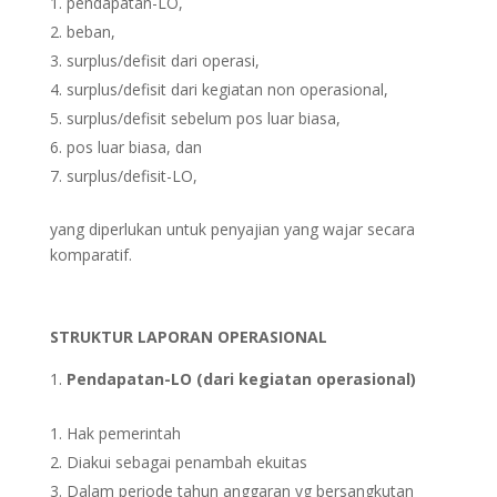
pendapatan-LO,
beban,
surplus/defisit dari operasi,
surplus/defisit dari kegiatan non operasional,
surplus/defisit sebelum pos luar biasa,
pos luar biasa, dan
surplus/defisit-LO,
yang diperlukan untuk penyajian yang wajar secara
komparatif.
STRUKTUR LAPORAN OPERASIONAL
Pendapatan-LO (dari kegiatan operasional)
Hak pemerintah
Diakui sebagai penambah ekuitas
Dalam periode tahun anggaran yg bersangkutan