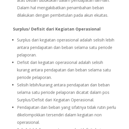
atas beban dibukukan dalam pendapatan lain-lain.
Dalam hal mengakibatkan penambahan beban
dilakukan dengan pembetulan pada akun ekuitas.
Surplus/ Defisit dari Kegiatan Operasional
Surplus dari kegiatan operasional adalah selisih lebih
antara pendapatan dan beban selama satu periode
pelaporan.
Defisit dari kegiatan operasional adalah selisih
kurang antara pendapatan dan beban selama satu
periode pelaporan.
Selisih lebih/kurang antara pendapatan dan beban
selama satu periode pelaporan dicatat dalam pos
Surplus/Defisit dari Kegiatan Operasional.
Pendapatan dan beban yang sifatnya tidak rutin perlu
dikelompokkan tersendiri dalam kegiatan non
operasional.