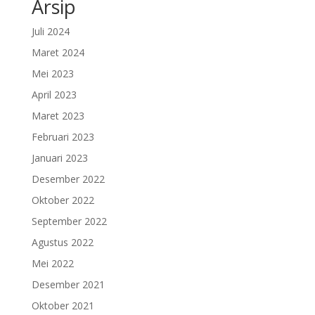
Arsip
Juli 2024
Maret 2024
Mei 2023
April 2023
Maret 2023
Februari 2023
Januari 2023
Desember 2022
Oktober 2022
September 2022
Agustus 2022
Mei 2022
Desember 2021
Oktober 2021