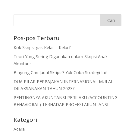
Pos-pos Terbaru
Kok Skripsi gak Kelar – Kelar?
Teori Yang Sering Digunakan dalam Skripsi Anak
Akuntansi
Bingung Cari Judul Skripsi? Yuk Coba Strategi Ini!
DUA PILAR PERPAJAKAN INTERNASIONAL MULAI
DILAKSANAKAN TAHUN 2023?
PENTINGNYA AKUNTANSI PERILAKU (ACCOUNTING
BEHAVIORAL) TERHADAP PROFESI AKUNTANSI
Kategori
Acara