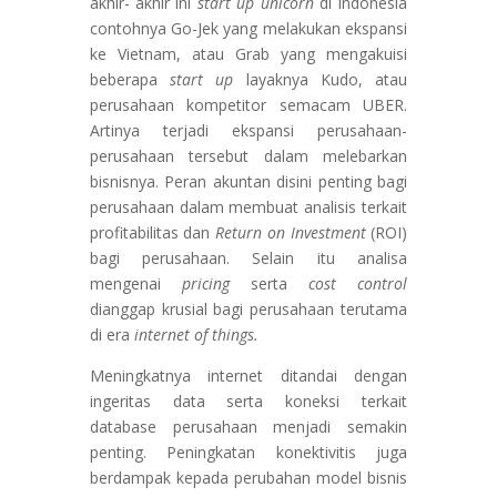
akhir- akhir ini
start up unicorn
di Indonesia
contohnya Go-Jek yang melakukan ekspansi
ke Vietnam, atau Grab yang mengakuisi
beberapa
start up
layaknya Kudo, atau
perusahaan kompetitor semacam UBER.
Artinya terjadi ekspansi perusahaan-
perusahaan tersebut dalam melebarkan
bisnisnya. Peran akuntan disini penting bagi
perusahaan dalam membuat analisis terkait
profitabilitas dan
Return on Investment
(ROI)
bagi perusahaan. Selain itu analisa
mengenai
pricing
serta
cost control
dianggap krusial bagi perusahaan terutama
di era
internet of things.
Meningkatnya internet ditandai dengan
ingeritas data serta koneksi terkait
database perusahaan menjadi semakin
penting. Peningkatan konektivitis juga
berdampak kepada perubahan model bisnis