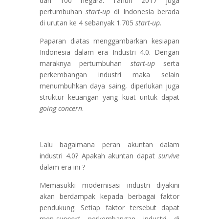
dari 100 negara. Tahun 2017 juga
pertumbuhan
start-up
di Indonesia berada
di urutan ke 4 sebanyak 1.705
start-up
.
Paparan diatas menggambarkan kesiapan
Indonesia dalam era Industri 4.0. Dengan
maraknya pertumbuhan
start-up
serta
perkembangan industri maka selain
menumbuhkan daya saing, diperlukan juga
struktur keuangan yang kuat untuk dapat
going concern
.
Lalu bagaimana peran akuntan dalam
industri 4.0? Apakah akuntan dapat
survive
dalam era ini ?
Memasukki modernisasi industri diyakini
akan berdampak kepada berbagai faktor
pendukung. Setiap faktor tersebut dapat
men-
support
perkembangan industri di