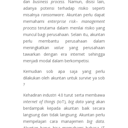
dan
business process
. Namun, disisi lain,
adanya potensi terhadap risiko seperti
misalnya
ransomware
. Akuntan perlu dapat
memahami
enterprise risk
–
management
process
terutama dalam menilai risiko yang
muncul bagi perusahaan. Selain itu, akuntan
perlu membantu perusahaan dalam
meningkatkan
value
yang perusahaan
tawarkan dengan era internet sehingga
menjadi modal dalam berkompetisi.
Kemudian sob apa saja yang perlu
dilakukan oleh akuntan untuk
survive
ya sob
?
Kehadiran industri 4.0 turut serta membawa
internet of things
(IoT)
, big data
yang akan
berdampak kepada akuntan baik secara
langsung dan tidak langsung. Akuntan perlu
mempelajari cara manajemen
big data
.
Akuntan harus bisa memahami bahasa IT